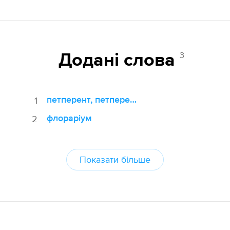
3
Додані cлова
петперент, петперенти
1
флораріум
2
Показати більше