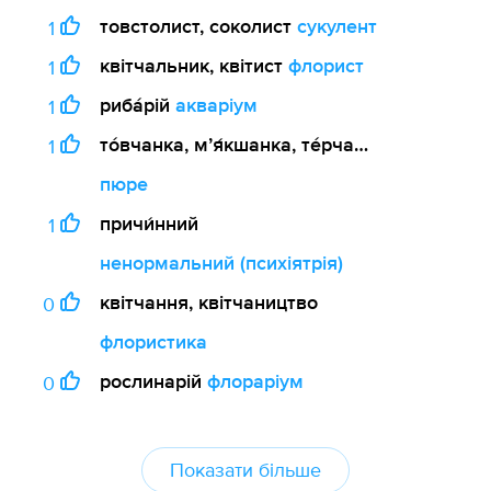
товстолист, соколист
сукулент
1
квітчальник, квітист
флорист
1
риба́рій
акваріум
1
то́вчанка, мʼя́кшанка, те́рчанка
1
пюре
причи́нний
1
ненормальний (психіятрія)
квітчання, квітчаництво
0
флористика
рослинарій
флораріум
0
Показати більше