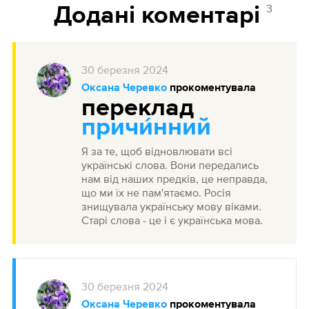
3
Додані коментарі
30
березня
2024
Оксана Черевко
прокоментувала
переклад
причи́нний
Я за те, щоб відновлювати всі
українські слова. Вони передались
нам від наших предків, це неправда,
що ми їх не пам'ятаємо. Росія
знищувала українську мову віками.
Старі слова - це і є українська мова.
30
березня
2024
Оксана Черевко
прокоментувала