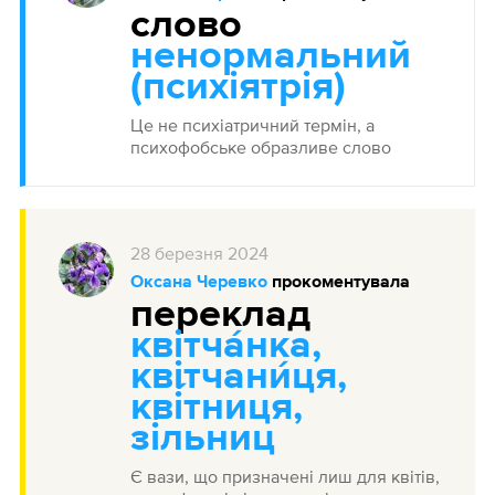
cлово
ненормальний
(психіятрія)
Це не психіатричний термін, а
психофобське образливе слово
28
березня
2024
Оксана Черевко
прокоментувала
переклад
квітча́нка,
квітчани́ця,
кві́тниця,
зі́льниц
Є вази, що призначені лиш для квітів,