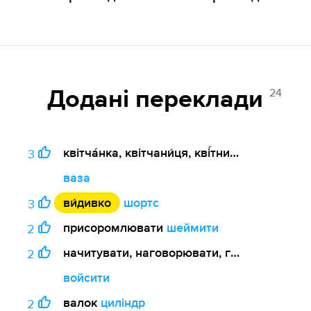
24
Додані переклади
квітча́нка, квітчани́ця, кві́тниця, зі́льниц
3
ваза
ви́дивко
шортс
3
присоромлювати
шеймити
2
начитувати, наговорювати, голосозапису
2
войсити
валок
циліндр
2