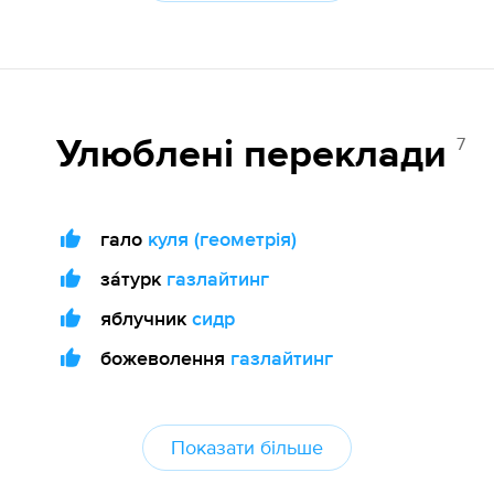
7
Улюблені переклади
гало
куля (геометрія)
за́турк
газлайтинг
яблучник
сидр
божеволення
газлайтинг
Показати більше