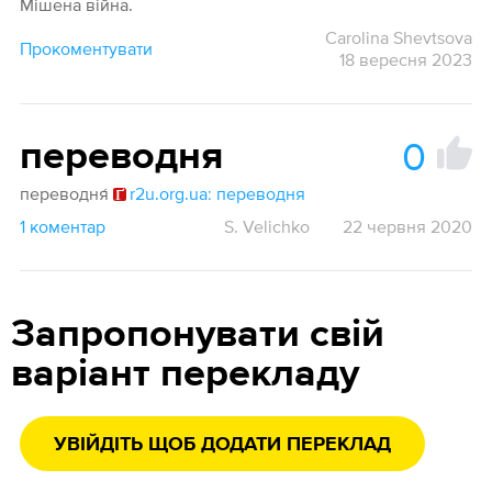
Мішена війна.
Carolina Shevtsova
Прокоментувати
18 вересня 2023
0
переводня
переводня́
r2u.org.ua: переводня
1 коментар
S. Velichko
22 червня 2020
Запропонувати свій
варіант перекладу
УВІЙДІТЬ ЩОБ ДОДАТИ ПЕРЕКЛАД