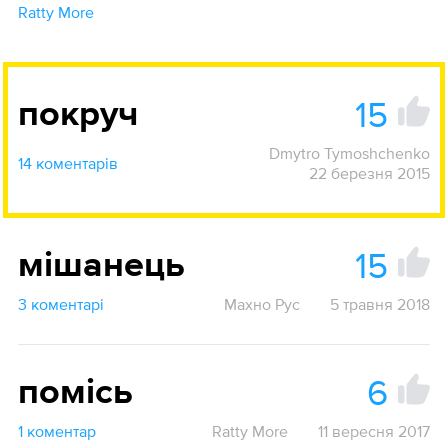
Ratty More
15
покруч
Dmytro Tymoshchenko
14 коментарів
22 березня 2015
15
мішанець
3 коментарі
Махно Рус
5 травня 2018
6
помісь
1 коментар
Ratty More
11 вересня 2017