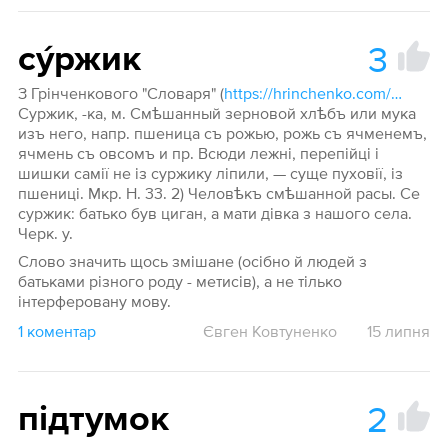
3
су́ржик
З Грінченкового "Словаря" (
https://hrinchenko.com/dictionary/word/57473-surzik):
Суржик, -ка, м. Смѣшанный зерновой хлѣбъ или мука
изъ него, напр. пшеница съ рожью, рожь съ ячменемъ,
ячмень съ овсомъ и пр. Всюди лежні, перепійці і
шишки самії не із суржику ліпили, — суще пуховії, із
пшениці. Мкр. Н. 33. 2) Человѣкъ смѣшанной расы. Се
суржик: батько був циган, а мати дівка з нашого села.
Черк. у.
Слово значить щось змішане (осібно й людей з
батьками різного роду - метисів), а не тілько
інтерферовану мову.
1 коментар
Євген Ковтуненко
15 липня
2
підтумок