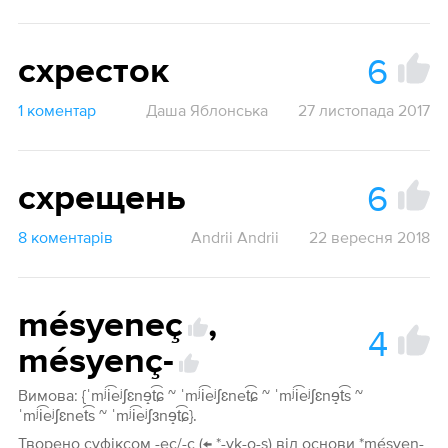
6
схресток
1 коментар
Даша Яблонська
27 листопада 2017
6
схрещень
8 коментарів
Andrii Andrii
22 вересня 2018
mésyeneç
,
4
mésyenç-
Вимова: {ˈmʲi͡eʲʃɛnɘ̝t͡ɕ ~ ˈmʲi͡eʲʃɛnet͡ɕ ~ ˈmʲi͡eʲʃɛnɘ̝t͡s ~
ˈmʲi͡eʲʃɛnet͡s ~ ˈmʲi͡eʲʃɜnɘ̝t͡ɕ}.
Творено суфіксом -eç/-ç (← *-yk-o-s) від основи *mésyen-