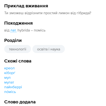
Приклад вживання
Ти зможеш відрізнити простий лимон від гібрида?
Походження
від
лат.
hybrida – помісь
Розділи
технології
освіта і наука
Схожі слова
креол
кіборґ
мул
мулат
пайнберрі
по́місь
Слово додала