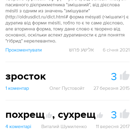
пасивного дієприкметника "змішаний", від дієслова
mésiti з одним из значень "змішувати"
(http://oldrusdict.ru/dict.html# форма mésyati (<мішати>) є
дуратив від форми mésiti, тобто то є те саме дієслово,
але вторинна форма, тому дане слово є творено від
основної, оскільки аспект дуративности є для поняття
"гібрид" нерелевантно.
Прокоментувати
אלישע פרוש
6 січня 2021
3
зросток
1 коментар
Олег Пустовойт
27 березня 2015
3
похрещ
,
сухрещ
1
4 коментарі
Виталий Шумиленко
11 вересня 2017