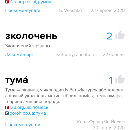
r2u.org.ua: підтумок
Прокоментувати
S. Velichko
22 червня 2020
2
зколочень
Зколочений з різного
32 коментарі
Kuľturnyj aborihen
22 червня
1
тума́
Тума — людина, у якої один із батьків турок або татарин,
а другий українець; метис, гібрид, помісь; темна хмара;
тварина змішаної породи.
r2u.org.ua: помесь
goroh.pp.ua: тума
Карл-Франц Ян Йосиф
Прокоментувати
30 квітня 2020