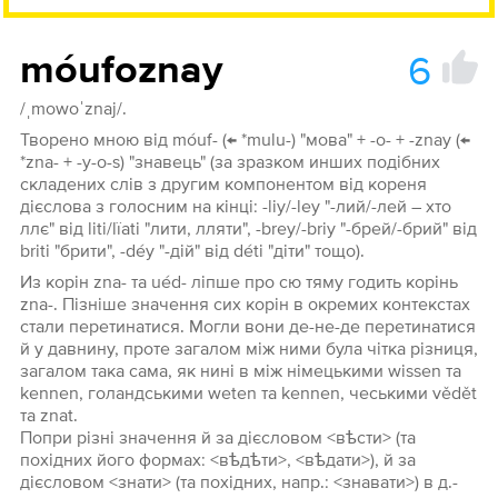
6
móufoznay
/ˌmowoˈznaj/.
Творено мною від móuf- (← *mulu-) "мова" + -o- + -znay (←
*zna- + -y-o-s) "знавець" (за зразком инших подібних
складених слів з другим компонентом від кореня
дієслова з голосним на кінці: -liy/-ley "-лий/-лей – хто
ллє" від liti/lïati "лити, лляти", -brey/-briy "-брей/-брий" від
briti "брити", -déy "-дій" від déti "діти" тощо).
Из корін zna- та uéd- ліпше про сю тяму годить корінь
zna-. Пізніше значення сих корін в окремих контекстах
стали перетинатися. Могли вони де-не-де перетинатися
й у давнину, проте загалом між ними була чітка різниця,
загалом така сама, як нині в між німецькими wissen та
kennen, голандськими weten та kennen, чеськими vědět
та znat.
Попри різні значення й за дієсловом <вѣсти> (та
похідних його формах: <вѣдѣти>, <вѣдати>), й за
дієсловом <знати> (та похідних, напр.: <знавати>) в д.-