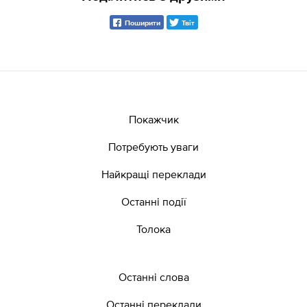
Поширити
Твіт
Покажчик
Потребують уваги
Найкращі переклади
Останні події
Толока
Останні слова
Останні переклади