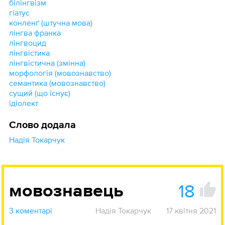
білінгвізм
гіатус
конленґ (штучна мова)
лінгва франка
лінгвоцид
лінгвістика
лінгвістична (змінна)
морфологія (мовознавство)
семантика (мовознавство)
сущий (що існує)
ідіолект
Слово додала
Надія Токарчук
18
мовознавець
3 коментарі
Надія Токарчук
17 квітня 2021