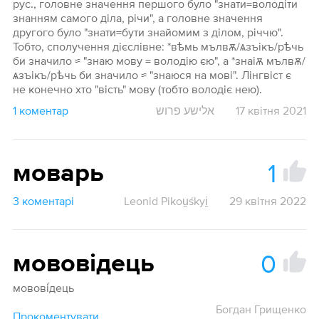
рус., головне значення першого було "знати=володіти
знанням самого діла, річи", а головне значення
другого було "знати=бути знайомим з ділом, річчю".
Тобто, сполучення дієслівне: *вѣмь мълвѫ/ѧзъікъ/рѣчь
би значило ≈ "знаю мову = володію єю", а *знаіѫ мълвѫ/
ѧзъікъ/рѣчь би значило ≈ "знаюся на мові". Лінгвіст є
не конечно хто "вість" мову (тобто володіє нею).
1 коментар
אלישע פרוש
17 квітня 2021
1
моварь
3 коментарі
Leonid Pikou̯śkyi̯
29 квітня 2022
0
мововідець
мовові́дець
Богдан Грищенко
Прокоментувати