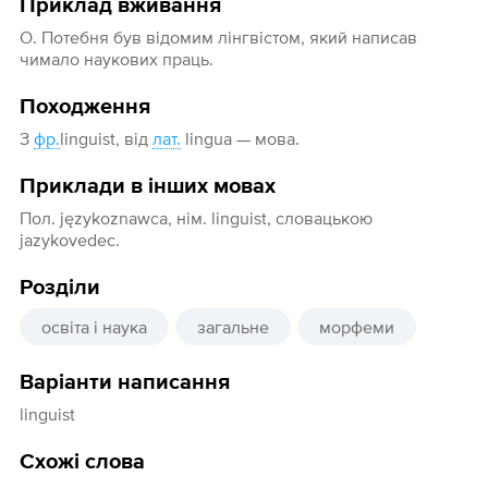
Приклад вживання
О. Потебня був відомим лінгвістом, який написав
чимало наукових праць.
Походження
З
фр.
linguist, від
лат.
lingua — мова.
Приклади в інших мовах
Пол. językoznawca, нім. linguist, словацькою
jazykovedec.
Розділи
освіта і наука
загальне
морфеми
Варіанти написання
linguist
Схожі слова