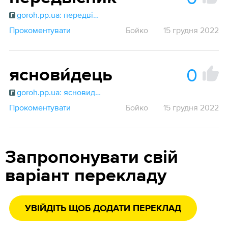
goroh.pp.ua: передвісник
Прокоментувати
Бойко
15 грудня 2022
0
яснови́дець
goroh.pp.ua: ясновидець
Прокоментувати
Бойко
15 грудня 2022
Запропонувати свій
варіант перекладу
УВІЙДІТЬ ЩОБ ДОДАТИ ПЕРЕКЛАД