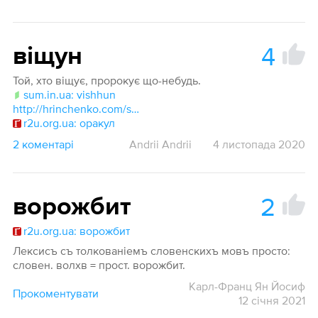
4
віщун
Той, хто віщує, пророкує що-небудь.
sum.in.ua: vishhun
http://hrinchenko.com/slovar/znachenie-slova/7755-vishhun.html#show_point
r2u.org.ua: оракул
2 коментарі
Andrii Andrii
4 листопада 2020
2
ворожбит
r2u.org.ua: ворожбит
Лексисъ съ толкованіемъ словенскихъ мовъ просто:
словен. волхв = прост. ворожбит.
Карл-Франц Ян Йосиф
Прокоментувати
12 січня 2021