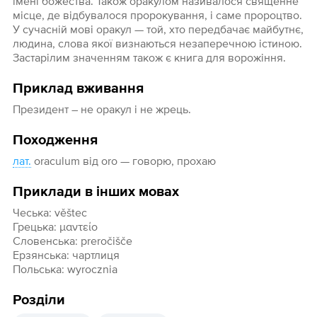
імені божества. Також оракулом називалося священне
місце, де відбувалося пророкування, і саме пророцтво.
У сучасній мові оракул — той, хто передбачає майбутнє,
людина, слова якої визнаються незаперечною істиною.
Застарілим значенням також є книга для ворожіння.
Приклад вживання
Президент – не оракул і не жрець.
Походження
лат.
oraculum від oro — говорю, прохаю
Приклади в інших мовах
Чеська: věštec
Грецька: μαντείο
Словенська: preročišče
Ерзянська: чартлиця
Польська: wyrocznia
Розділи