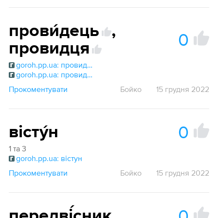
прови́дець
,
0
провидця
goroh.pp.ua: провидець
goroh.pp.ua: провидець
Прокоментувати
Бойко
15 грудня 2022
0
вісту́н
1 та 3
goroh.pp.ua: вістун
Прокоментувати
Бойко
15 грудня 2022
0
передві́сник