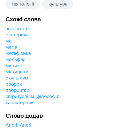
технології
культура
Схожі слова
авторитет
езотерика
маг
магія
метафізика
мольфар
містика
містицизм
окультизм
пророк
пророцтво
спіритуалізм (філософія)
характерник
Слово додав
Andrii Andrii