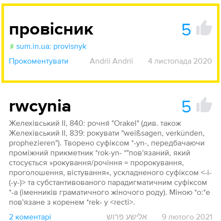
5
провісник
sum.in.ua: provisnyk
Прокоментувати
Andrii Andrii
4 листопада 2020
5
rwcynia
Желехівський ІІ, 840: рочня́ "Orakel" (див. також
Желехівський ІІ, 839: рокувати "weißsagen, verkünden,
prophezieren"). Творено суфіксом *-yn-, передбачаючи
проміжний прикметник *rok-yn- *"пов'язаний, який
стосується »рокування/рочіння = пророкування,
проголошення, вістування«, ускладненого суфіксом <-i-
(-y-)> та субстантивованого парадигматичним суфіксом
*-a (іменників граматичного жіночого роду). Міною *о:*е
пов'язане з коренем *rek- у <recti>.
2 коментарі
אלישע פרוש
9 лютого 2021