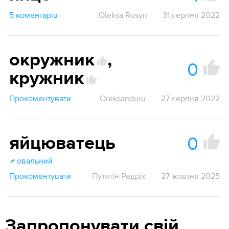
5 коментарів
Oleksa Rusyn
31 серпня 2022
окружник
,
0
кружник
Прокоментувати
Oreksanduru
27 серпня 2022
0
яйцюватець
овальний
Прокоментувати
Путятін Редріх
27 жовтня 2025
Запропонувати свій