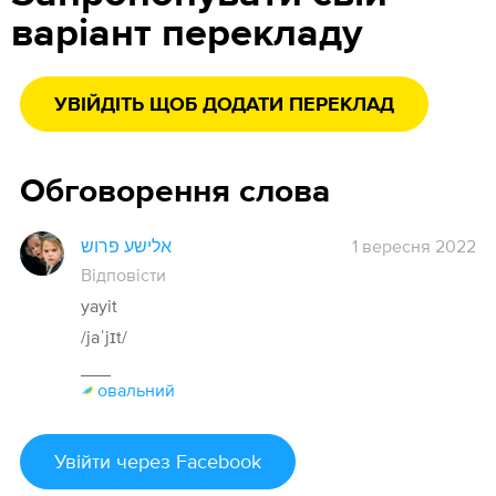
варіант перекладу
УВІЙДІТЬ ЩОБ ДОДАТИ ПЕРЕКЛАД
Обговорення слова
אלישע פרוש
1 вересня 2022
Відповісти
yayit
/jaˈjɪt/
___
овальний
Увійти
через Facebook