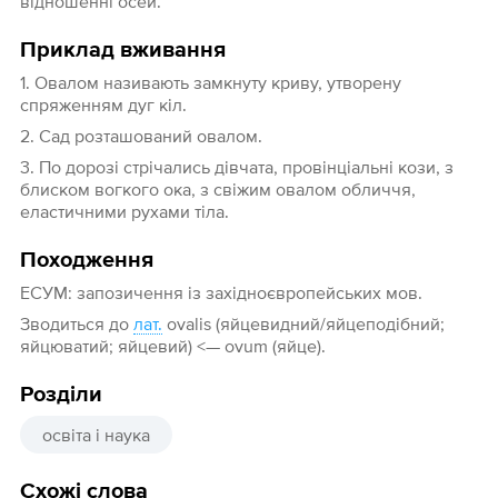
відношенні осей.
Приклад вживання
1. Овалом називають замкнуту криву, утворену
спряженням дуг кіл.
2. Сад розташований овалом.
3. По дорозі стрічались дівчата, провінціальні кози, з
блиском вогкого ока, з свіжим овалом обличчя,
еластичними рухами тіла.
Походження
ЕСУМ: запозичення із західноєвропейських мов.
Зводиться до
лат.
ovalis (яйцевидний/яйцеподібний;
яйцюватий; яйцевий) <— ovum (яйце).
Розділи
освіта і наука
Схожі слова