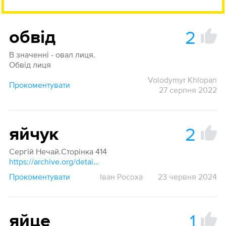
2
обвід
В значенні - овал лиця.
Обвід лиця
Volodymyr Khlopan
Прокоментувати
27 серпня 2022
2
яйчук
Сергій Нечай.Сторінка 414
https://archive.org/details/inshnaz2003/page/413/mode/1up?q=Нуклеоплазма
Прокоментувати
Іван Росоха
23 червня 2024
1
яйце