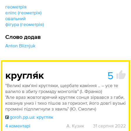
геометрія
еліпс (геометрія)
овальний
фігура (геометрія)
Слово додав
Anton Bliznjuk
5
кругля́к
"Великі кам'яні кругляки, щербате каміння .. – усе те
валило в збиту громаду монголів" (І. Франко)
"Але враз жовтогарячий кругляк сонця зірвався з габи,
ковзнув униз і тихо пішов за горизонт, його довгі вузькі
промені підплигнули з хвиль" (Ю. Смолич)
goroh.pp.ua: кругляк
4 коментарі
А. Кузик
31 серпня 2022