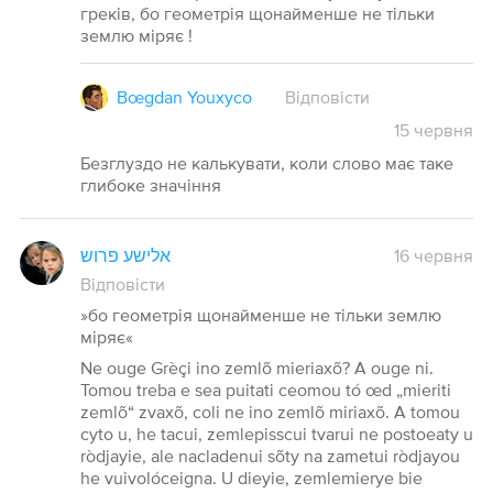
греків, бо геометрія щонайменше не тільки
землю міряє !
Bœgdan Youxyco
Відповісти
15
червня
Безглуздо не калькувати, коли слово має таке
глибоке значіння
אלישע פרוש
16 червня
Відповісти
»бо геометрія щонайменше не тільки землю
міряє«
Ne ouge Grèçi ino zemlõ mieriaxõ? A ouge ni.
Tomou treba e sea puitati ceomou tó œd „mieriti
zemlõ“ zvaxõ, coli ne ino zemlõ miriaxõ. A tomou
cyto u, he tacui, zemlepisscui tvarui ne postoeaty u
ròdjayie, ale nacladenui sõty na zametui ròdjayou
he vuivolóceigna. U dieyie, zemlemierye bie