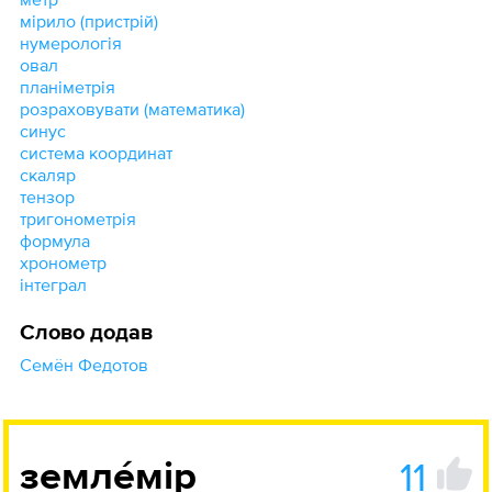
мірило (пристрій)
нумерологія
овал
планіметрія
розраховувати (математика)
синус
система координат
скаляр
тензор
тригонометрія
формула
хронометр
інтеграл
Слово додав
Семён Федотов
11
землéмір