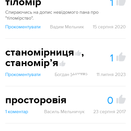
1
тіломір
Спираючись на допис невідомого пана про
"тіломірство".
Прокоментувати
Вадим Мельник
15 серпня 2020
станомірниця
,
1
станомірʼя
Прокоментувати
Богдан Ⰽⱃⰰⰲⱍⱆⰽ
11 липня 2023
0
просторовія
1 коментар
Василь Мельничук
23 серпня 2017