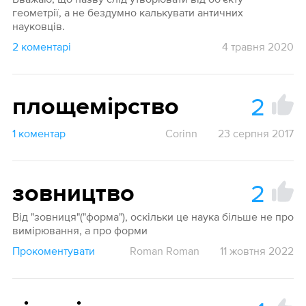
геометрії, а не бездумно калькувати античних
науковців.
2 коментарі
4 травня 2020
2
площемірство
1 коментар
Corinn
23 серпня 2017
2
зовництво
Від "зовниця"("форма"), оскільки це наука більше не про
вимірювання, а про форми
Прокоментувати
Roman Roman
11 жовтня 2022