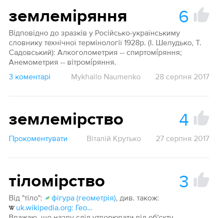
6
землеміряння
Відповідно до зразків у Російсько-українськиму
словнику технічної термінології 1928р. (І. Шелудько, Т.
Садовський): Алкоголометрия -- спиртомі́ряння;
Анемометрия -- вітромі́ряння.
3 коментарі
Mykhailo Naumenko
28 серпня 2017
4
землемірство
Прокоментувати
Віталій Крутько
27 серпня 2017
3
тіломірство
Від "тіло":
фігура (геометрія)
, див. також:
uk.wikipedia.org: Геометричне тіло
Вважаю, що назву слід утворювати від об'єкту