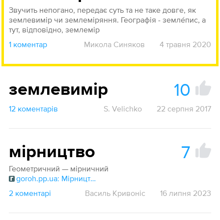
Звучить непогано, передає суть та не таке довге, як
землевимір чи землеміряння. Географія - землéпис, а
тут, відповідно, землемір
1 коментар
Микола Синяков
4 травня 2020
10
землевимір
12 коментарів
S. Velichko
22 серпня 2017
7
мірництво
Геометричний — мірничний
goroh.pp.ua: Мірництво
2 коментарі
Василь Кривоніс
16 липня 2023