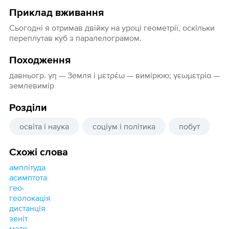
Приклад вживання
Сьогодні я отримав двійку на уроці геометрії, оскільки
переплутав куб з паралелограмом.
Походження
давньогр. γη — Земля і μετρέω — вимірюю; γεωμετρία —
землевимір
Розділи
освіта і наука
соціум і політика
побут
Схожі слова
амплітуда
асимптота
гео-
геолокація
дистанція
зеніт
метр