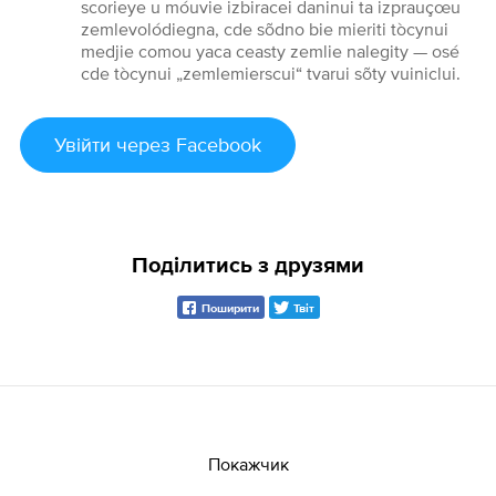
scorieye u móuvie izbiracei daninui ta izprauçœu
zemlevolódiegna, cde sõdno bie mieriti tòcynui
medjie comou yaca ceasty zemlie nalegity — osé
cde tòcynui „zemlemierscui“ tvarui sõty vuiniclui.
Увійти
через Facebook
Поділитись з друзями
Поширити
Твіт
Покажчик