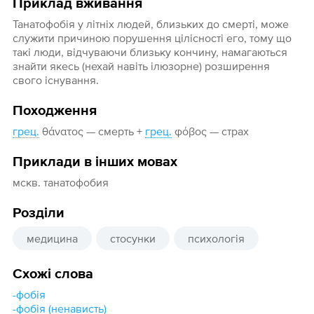
Приклад вживання
Танатофобія у літніх людей, близьких до смерті, може
служити причиною порушення цілісності его, тому що
такі люди, відчуваючи близьку кончину, намагаються
знайти якесь (нехай навіть ілюзорне) розширення
свого існування.
Походження
грец.
θάνατος — смерть +
грец.
φόβος — страх
Приклади в інших мовах
мскв. танатофобия
Розділи
медицина
стосунки
психологія
Схожі слова
-фобія
-фобія (ненависть)