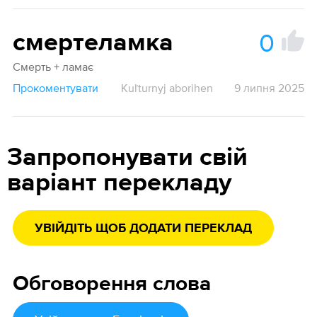
0
смертеламка
Смерть + ламає
Прокоментувати
Kuľturnyj aborihen
9 липня 2025
Запропонувати свій
варіант перекладу
УВІЙДІТЬ ЩОБ ДОДАТИ ПЕРЕКЛАД
Обговорення слова