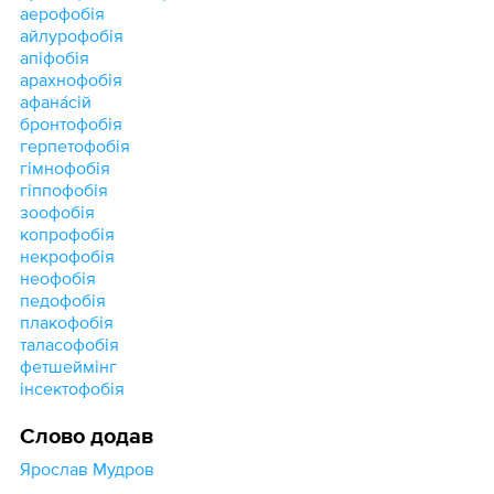
аерофобія
айлурофобія
апіфобія
арахнофобія
афана́сій
бронтофобія
герпетофобія
гімнофобія
гіппофобія
зоофобія
копрофобія
некрофобія
неофобія
педофобія
плакофобія
таласофобія
фетшеймінг
інсектофобія
Слово додав
Ярослав Мудров