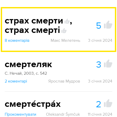
страх смерти
,
5
2
страх смерті
1
8 коментарів
Макс Мелетень
3 січня 2024
3
смертеляк
С. Нечай, 2003, с. 542
2 коментарі
Ярослав Мудров
3 січня 2024
2
смерте́стра́х
Прокоментувати
Oleksandr Šymčuk
11 січня 2024