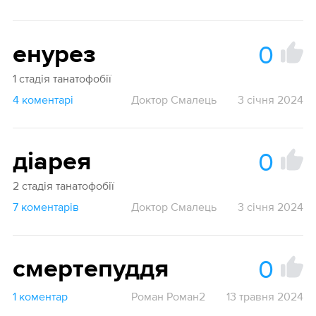
0
енурез
1 стадія танатофобії
4 коментарі
Доктор Смалець
3 січня 2024
0
діарея
2 стадія танатофобії
7 коментарів
Доктор Смалець
3 січня 2024
0
смертепуддя
1 коментар
Роман Роман2
13 травня 2024