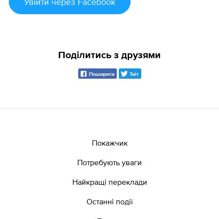
Увійти
через Facebook
Поділитись з друзями
Поширити
Твіт
Покажчик
Потребують уваги
Найкращі переклади
Останні події