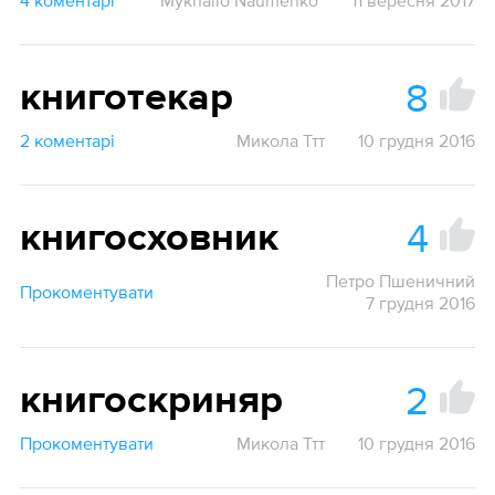
4 коментарі
Mykhailo Naumenko
11 вересня 2017
8
книготекар
2 коментарі
Микола Ттт
10 грудня 2016
4
книгосховник
Петро Пшеничний
Прокоментувати
7 грудня 2016
2
книгоскриняр
Прокоментувати
Микола Ттт
10 грудня 2016