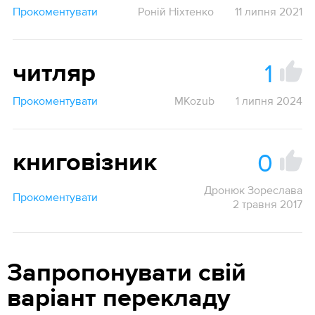
Прокоментувати
Роній Ніхтенко
11 липня 2021
1
читляр
Прокоментувати
MKozub
1 липня 2024
0
книговізник
Дронюк Зореслава
Прокоментувати
2 травня 2017
Запропонувати свій
варіант перекладу