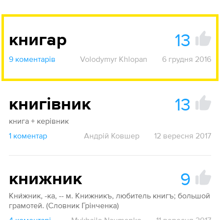
13
книгар
9 коментарів
Volodymyr Khlopan
6 грудня 2016
13
книгівник
книга + керівник
1 коментар
Андрій Ковшер
12 вересня 2017
9
книжник
Кни́жник, -ка, -- м. Книжникъ, любитель книгъ; большой
грамотей. (Словник Грінченка)