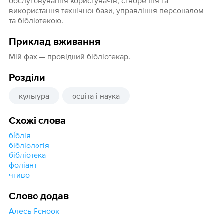
обслуговування користувачів, створення та
використання технічної бази, управління персоналом
та бібліотекою.
Приклад вживання
Мій фах — провідний бібліотекар.
Розділи
культура
освіта і наука
Схожі слова
бі́блія
бібліологія
бібліотека
фоліант
чтиво
Слово додав
Алесь Ясноок