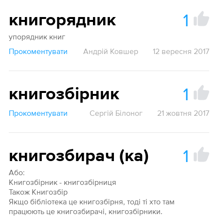
1
книгорядник
упорядник книг
Прокоментувати
Андрій Ковшер
12 вересня 2017
1
книгозбірник
Прокоментувати
Сергій Білоног
21 жовтня 2017
1
книгозбирач (ка)
Або:
Книгозбірник - книгозбірниця
Також Книгозбір
Якщо бібліотека це книгозбірня, тоді ті хто там
працюють це книгозбирачі, книгозбірники.