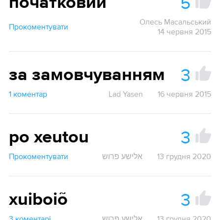
5
початковий
Олесь Масальський
Прокоментувати
14 червня 2015
3
за замовчуванням
1 коментар
Lad Yasen
16 червня 2015
3
po xeutou
Прокоментувати
אלישע פרוש
13 грудня 2020
3
xuiboiõ
3 коментарі
אלישע פרוש
13 грудня 2020