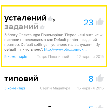
усталений
,
23
9
заданий
3
З блогу Олександра Пономаріва: "Перелічені англійські
вислови перекладаємо так: Default printer – заданий
принтер. Default settings – усталене налаштування. By
default – як усталено".
http://www.bbc.com/ukrainian/blogs/2015/05/150512_ponomariv_blog55_ko
5 коментарів
Петро Пшеничний
22 червня 2015
8
типовий
3 коментарі
Сергій Мацапура
15 червня 2015