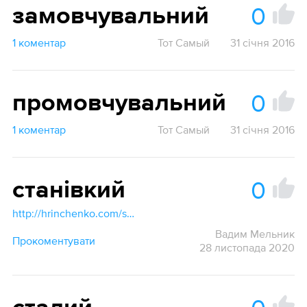
0
замовчувальний
1 коментар
Тот Самый
31 січня 2016
0
промовчувальний
1 коментар
Тот Самый
31 січня 2016
0
станівкий
http://hrinchenko.com/slovar/znachenie-slova/56409-stanivkyj.html#show_point
Вадим Мельник
Прокоментувати
28 листопада 2020