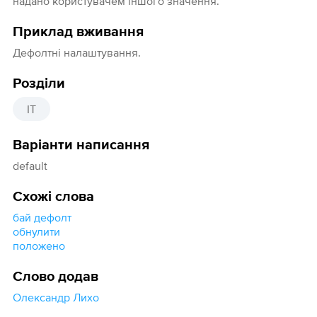
надано користувачем іншого значення.
Приклад вживання
Дефолтні налаштування.
Розділи
IT
Варіанти написання
default
Схожі слова
бай дефолт
обнулити
положено
Слово додав
Олександр Лихо