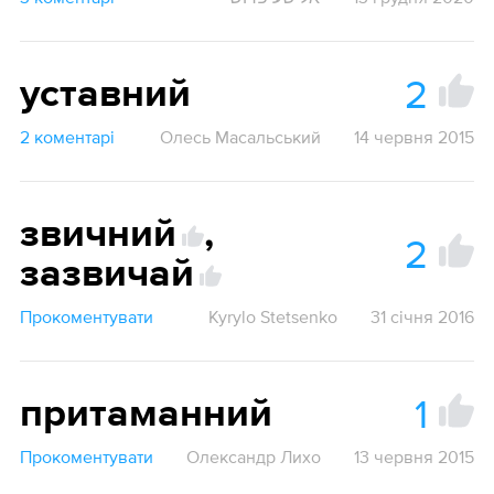
2
уставний
2 коментарі
Олесь Масальський
14 червня 2015
звичний
,
2
зазвичай
Прокоментувати
Kyrylo Stetsenko
31 січня 2016
1
притаманний
Прокоментувати
Олександр Лихо
13 червня 2015