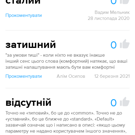
0
сталий
Вадим Мельник
Прокоментувати
28 листопада 2020
0
затишний
"за умови тиші" - коли ніхто не вказує інакше
інший сенс цього слова (комфортний) натякає, що ваші
затишні налаштування мають бути вам комфортні
Прокоментувати
Алім Осипов
12 березня 2021
0
відсутній
Точно не «типовий», бо це до «common». Точно не до
«уставний», бо це ближче до «standard». «Default»
зазвичай означає що і написано в описі: «якщо цьому
параметру не надано користувачем іншого значення»,