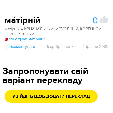
0
ма́тірній
ма́тірній – ИЗНАЧА́ЛЬНЫЙ, ИСХО́ДНЫЙ, КОРЕННО́Й,
ПЕРВОРО́ДНЫЙ
r2u.org.ua: ма́тірній*
Прокоментувати
Ігор Кравченко
1 травня 2025
Запропонувати свій
варіант перекладу
УВІЙДІТЬ ЩОБ ДОДАТИ ПЕРЕКЛАД