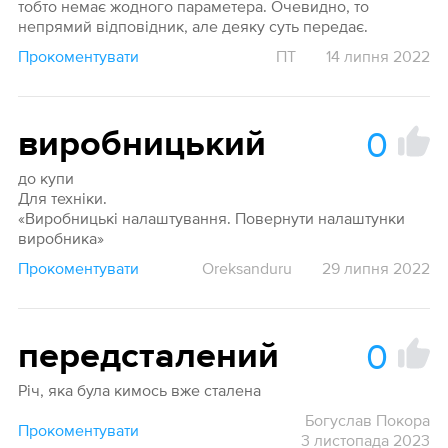
тобто немає жодного параметера. Очевидно, то
непрямий відповідник, але деяку суть передає.
Прокоментувати
ПТ
14 липня 2022
0
виробницький
до купи
Для техніки.
«Виробницькі налаштування. Повернути налаштунки
виробника»
Прокоментувати
Oreksanduru
29 липня 2022
0
передсталений
Річ, яка була кимось вже сталена
Богуслав Покора
Прокоментувати
3 листопада 2023