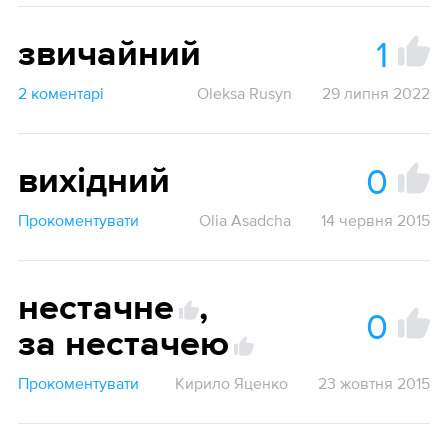
1
звичайний
2 коментарі
Oleksa Rusyn
29 липня 2022
0
вихідний
Прокоментувати
Olia Asadcha
14 червня 2015
нестачне
,
0
за нестачею
Прокоментувати
Кирило Яценко
23 жовтня 2015