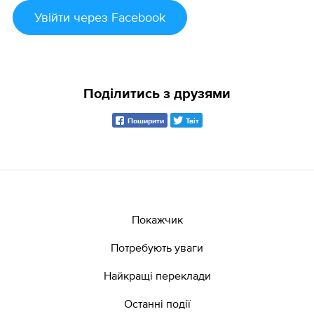
Увійти
через Facebook
Поділитись з друзями
Поширити
Твіт
Покажчик
Потребують уваги
Найкращі переклади
Останні події