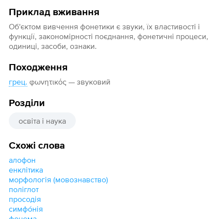
Приклад вживання
Об'єктом вивчення фонетики є звуки, їх властивості і
функції, закономірності поєднання, фонетичні процеси,
одиниці, засоби, ознаки.
Походження
грец.
φωνητικός — звуковий
Розділи
освіта і наука
Схожі слова
алофон
енклітика
морфологія (мовознавство)
поліглот
просодія
симфо́нія
фонема