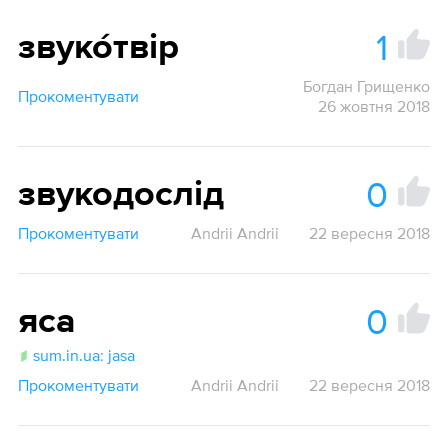
1
звуко́твір
Богдан Грищенко
Прокоментувати
26 жовтня 2018
0
звукодослід
Прокоментувати
Andrii Andrii
22 вересня 2018
0
яса
sum.in.ua: jasa
Прокоментувати
Andrii Andrii
22 вересня 2018