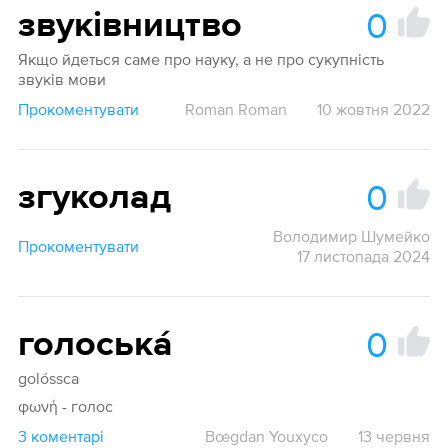
0
звуківництво
Якщо йдеться саме про науку, а не про сукупність
звуків мови
Прокоментувати
Roman Roman
10 жовтня 2022
0
згуколад
Володимир Шумейко
Прокоментувати
17 листопада 2024
0
голоська́
golóssca
φωνή - голос
3 коментарі
Bœgdan Youxyco
13 червня