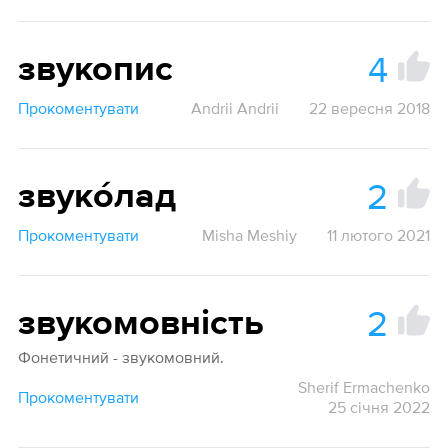
4
звукопис
Прокоментувати
Andrii Andrii
22 вересня 2018
2
звукóлад
Прокоментувати
Misha Meshiy
11 лютого 2021
2
звукомовність
Фонетичний - звукомовний.
Sherif Ermachenko
Прокоментувати
25 січня 2022