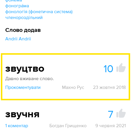
фоногра́ма
фонологія (фонетична система)
членороздільний
Слово додав
Andrii Andrii
10
звуцтво
Давно вживане слово.
Прокоментувати
Махно Рус
23 жовтня 2018
7
звучня
1 коментар
Богдан Грищенко
9 червня 2021