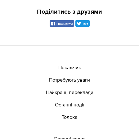
Поділитись з друзями
Поширити
Твіт
Покажчик
Потребують уваги
Найкращі переклади
Останні події
Толока
Останні слова