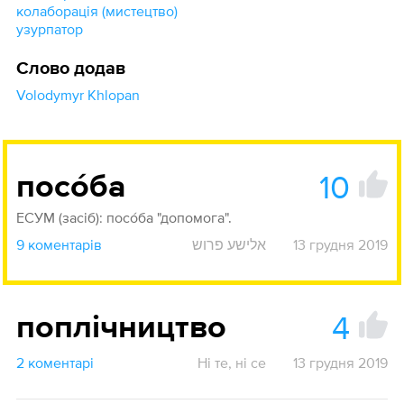
колаборація (мистецтво)
узурпатор
Слово додав
Volodymyr Khlopan
10
посóба
ЕСУМ (засіб): посóба "допомога".
9 коментарів
אלישע פרוש
13 грудня 2019
4
поплічництво
2 коментарі
Ні те, ні се
13 грудня 2019