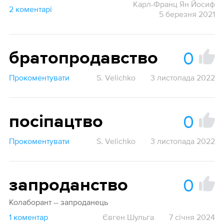
Карл-Франц Ян Йосиф
2 коментарі
5 березня 2021
0
братопродавство
Прокоментувати
S. Velichko
3 листопада 2022
0
посіпацтво
Прокоментувати
S. Velichko
3 листопада 2022
0
запроданство
Колаборант -- запроданець
1 коментар
Євген Шульга
7 січня 2024