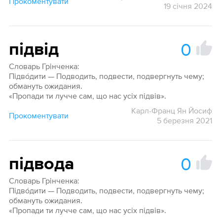
Прокоментувати
19 січня 2024
0
підвід
Словарь Грінченка:
Підво́дити — Подводить, подвести, подвергнуть чему;
обмануть ожидания.
«Пропади ти лучче сам, що нас усіх підвів».
Карл-Франц Ян Йосиф
Прокоментувати
5 березня 2021
0
підвода
Словарь Грінченка:
Підво́дити — Подводить, подвести, подвергнуть чему;
обмануть ожидания.
«Пропади ти лучче сам, що нас усіх підвів».