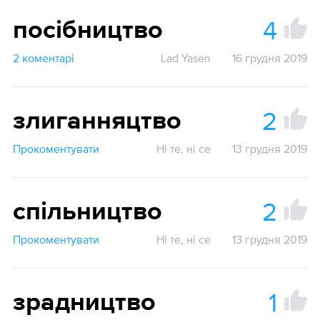
4
посібництво
2 коментарі
Lad Yasen
16 грудня 2019
2
злиганняцтво
Прокоментувати
Ні те, ні се
13 грудня 2019
2
спільництво
Прокоментувати
Ні те, ні се
13 грудня 2019
1
зрадництво