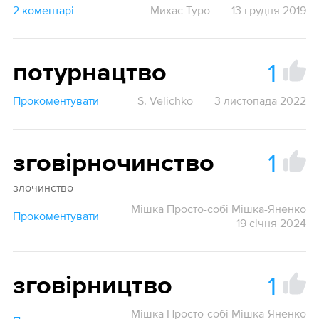
2 коментарі
Михас Туро
13 грудня 2019
1
потурнацтво
Прокоментувати
S. Velichko
3 листопада 2022
1
зговірночинство
злочинство
Мішка Просто-собі Мішка-Яненко
Прокоментувати
19 січня 2024
1
зговірництво
Мішка Просто-собі Мішка-Яненко