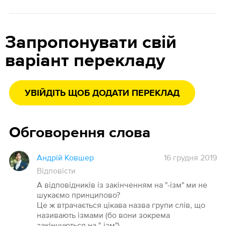
Запропонувати свій
варіант перекладу
УВІЙДІТЬ ЩОБ ДОДАТИ ПЕРЕКЛАД
Обговорення слова
Андрій Ковшер
16 грудня 2019
Відповісти
А відповідників із закінченням на "-ізм" ми не
шукаємо принципово?
Це ж втрачається цікава назва групи слів, що
називають ізмами (бо вони зокрема
закінчуються на "-ізм")