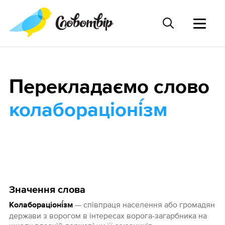
Перекладаємо слово
колабораціоні́зм
Значення слова
— співпраця населення або громадян
Колабораціоні́зм
держави з ворогом в інтересах ворога-загарбника на