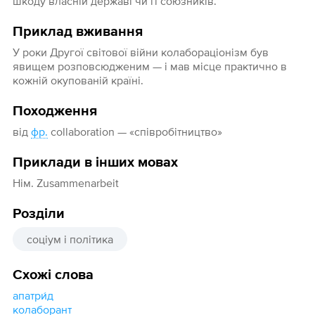
шкоду власній державі чи її союзників.
Приклад вживання
У роки Другої світової війни колабораціонізм був
явищем розповсюдженим — і мав місце практично в
кожній окупованій країні.
Походження
від
фр.
collaboration — «співробітництво»
Приклади в інших мовах
Нім. Zusammenarbeit
Розділи
соціум і політика
Схожі слова
апатри́д
колаборант