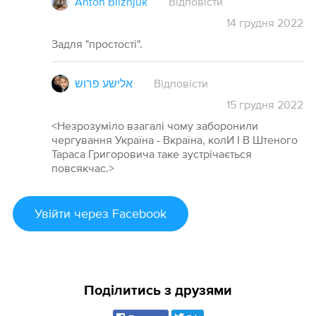
Anton Bliznjuk
Відповісти
14
грудня
2022
Задля "простості".
אלישע פרוש
Відповісти
15
грудня
2022
<Незрозуміло взагалі чому заборонили
чергування Україна - Вкраїна, колИ І В Штеного
Тараса Григоровича таке зустрічається
повсякчас.>
Увійти
через Facebook
Поділитись з друзями