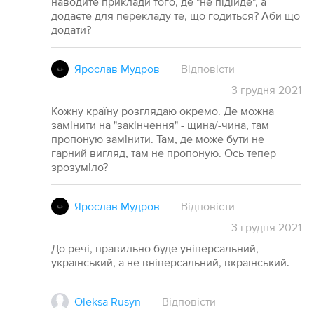
наводите приклади того, де "не підійде", а
додаєте для перекладу те, що годиться? Аби що
додати?
Ярослав Мудров
Відповісти
3
грудня
2021
Кожну країну розглядаю окремо. Де можна
замінити на "закінчення" - щина/-чина, там
пропоную замінити. Там, де може бути не
гарний вигляд, там не пропоную. Ось тепер
зрозуміло?
Ярослав Мудров
Відповісти
3
грудня
2021
До речі, правильно буде універсальний,
український, а не вніверсальний, вкраїнський.
Oleksa Rusyn
Відповісти