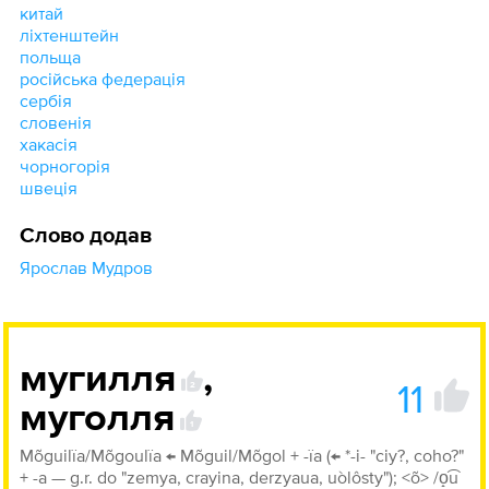
китай
ліхтенштейн
польща
російська федерація
сербія
словенія
хакасія
чорногорія
швеція
Слово додав
Ярослав Мудров
мугилля
,
11
2
муголля
1
Mõguilïa/Mõgoulïa ← Mõguil/Mõgol + -ïa (← *-i- "ciy?, coho?"
+ -a — g.r. do "zemya, crayina, derzyaua, uòlôsty"); <õ> /o̝͡u