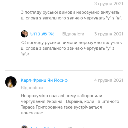
3
грудня
2021
З погляду руської вимови нерозумно вилучать
ці слова з загального звичаю чергувать "у" з "в".
אלישע פרוש
Відповісти
3
грудня
2021
<З погляду руської вимови нерозумно вилучать
ці слова з загального звичаю чергувать "у" з
"в".>
+
Карл-Франц Ян Йосиф
4 грудня 2021
Відповісти
Незрозуміло взагалі чому заборонили
чергування Україна - Вкраїна, коли і в штеного
Тараса Григоровича таке зустрічається
повсякчас.