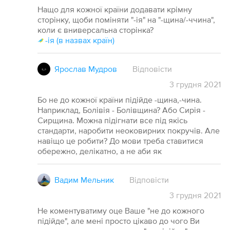
Нащо для кожної країни додавати крімну
сторінку, щоби поміняти "-ія" на "-щина/-ччина",
коли є вниверсальна сторінка?
-ія (в назвах країн)
Ярослав Мудров
Відповісти
3
грудня
2021
Бо не до кожної країни підійде -щина,-чина.
Наприклад, Болівія - Болівщина? Або Сирія -
Сирщина. Можна підігнати все під якісь
стандарти, наробити неоковирних покручів. Але
навіщо це робити? До мови треба ставитися
обережно, делікатно, а не аби як
Вадим Мельник
Відповісти
3
грудня
2021
Не коментуватиму оце Ваше "не до кожного
підійде", але мені просто цікаво до чого Ви