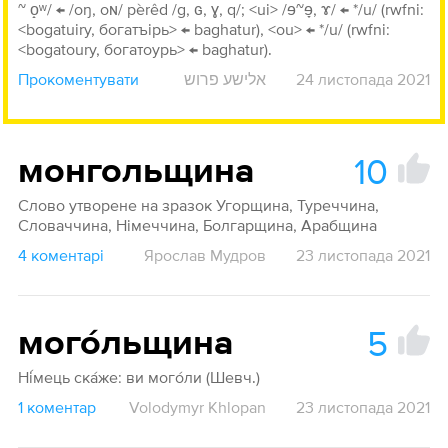
~ o̝ʷ/ ← /oŋ, oɴ/ pèrêd /g, ɢ, ɣ, q/; <ui> /ɘ~ɘ̞, ɤ/ ← */u/ (rwfni:
<bogatuiry, богатъірь> ← baghatur), <ou> ← */u/ (rwfni:
<bogatoury, богатоурь> ← baghatur).
Прокоментувати
אלישע פרוש
24 листопада 2021
10
монгольщина
Слово утворене на зразок Угорщина, Туреччина,
Словаччина, Німеччина, Болгарщина, Арабщина
4 коментарі
Ярослав Мудров
23 листопада 2021
5
мого́льщина
Ні́мець ска́же: ви мого́ли (Шевч.)
1 коментар
Volodymyr Khlopan
23 листопада 2021