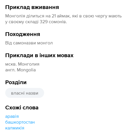
Приклад вживання
Монголія ділиться на 21 аймак, які в свою чергу мають
у своєму складі 329 сомонів.
Походження
Від самоназви монгол
Приклади в інших мовах
мскв. Монголия
англ. Моngolia
Розділи
власні назви
Схожі слова
аравія
башкортостан
калмикія