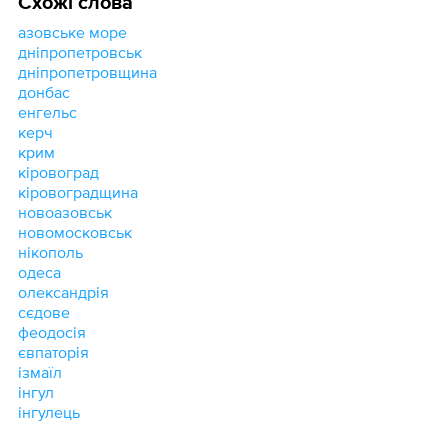
Схожі слова
азовське море
дніпропетровськ
дніпропетровщина
донбас
енгельс
керч
крим
кіровоград
кіровоградщина
новоазовськ
новомосковськ
нікополь
одеса
олександрія
сєдове
феодосія
євпаторія
ізмаїл
інгул
інгулець