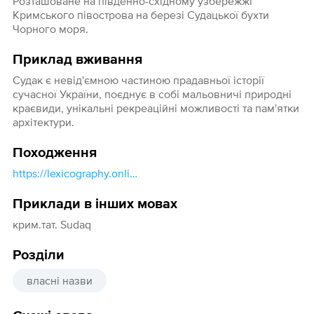
Розташоване на південно-східному узбережжі
Кримського півострова на березі Судацької бухти
Чорного моря.
Приклад вживання
Судак є невід'ємною частиною прадавньої історії
сучасної України, поєднує в собі мальовничі природні
краєвиди, унікальні рекреаційні можливості та пам'ятки
архітектури.
Походження
https://lexicography.online/etymology/vasmer/с/судак-город
Приклади в інших мовах
крим.тат. Sudaq
Розділи
власні назви