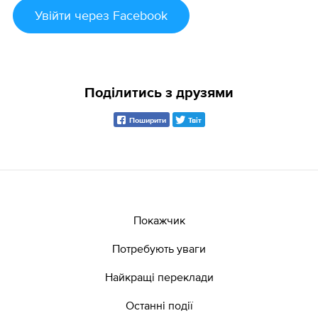
Увійти
через Facebook
Поділитись з друзями
Поширити
Твіт
Покажчик
Потребують уваги
Найкращі переклади
Останні події