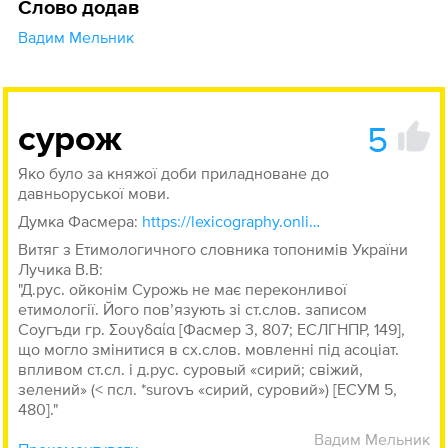
Слово додав
Вадим Мельник
5
сурож
Яко було за княжої доби приладноване до
давньоруської мови.
Думка Фасмера:
https://lexicography.online/etymology/vasmer/с/сурожь
Витяг з Етимологичного словника топонимів України
Лучика В.В:
"Д.рус. ойконім Сурожь не має переконливої
етимології. Його пов’язують зі ст.слов. записом
Соугъди гр. Σουγδαία [Фасмер 3, 807; ЕСЛГНПР, 149],
що могло змінитися в сх.слов. мовленні під асоціат.
впливом ст.сл. і д.рус. суровый «сирий; свіжий,
зелений» (< псл. *surovъ «сирий, суровий») [ЕСУМ 5,
480]."
Вадим Мельник