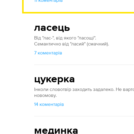
11 коментарів
ласець
Від "лас-", від якого "ласощі".
Семантично від "ласий" (смачний).
7 коментарів
цукерка
Інколи словотвір заходить задалеко. Не вар
новомову.
14 коментарів
мединка