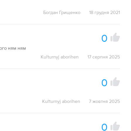
Богдан Грищенко
18 грудня 2021
0
кого ням ням
Kuľturnyj aborihen
17 серпня 2025
0
Kuľturnyj aborihen
7 жовтня 2025
0