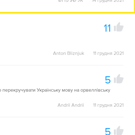
אלישע פרוש
14 грудня 2021
11
Anton Bliznjuk
11 грудня 2021
5
то перекручувати Українську мову на орвеллівську
Andrii Andrii
11 грудня 2021
5