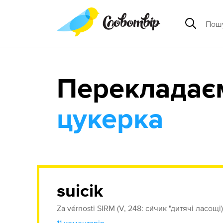
Перекладає
цукерка
suicik
Za vérnosti SIRM (V, 248: си́чик "дитячі ласощі), ← 