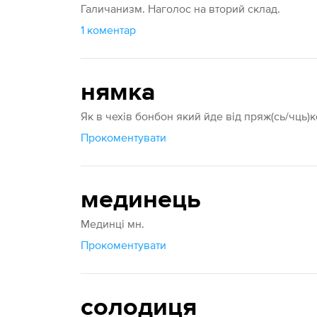
Галичанизм. Наголос на вторий склад.
1 коментар
нямка
Як в чехів бонбон який йде від пряж(сь/чць)
Прокоментувати
мединець
Мединці мн.
Прокоментувати
солодиця