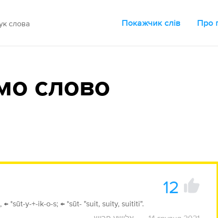
Покажчик слів
Про 
мо слово
12
*sūt-y-+-ik-o-s; ← *sūt- "suit, suity, suititi".