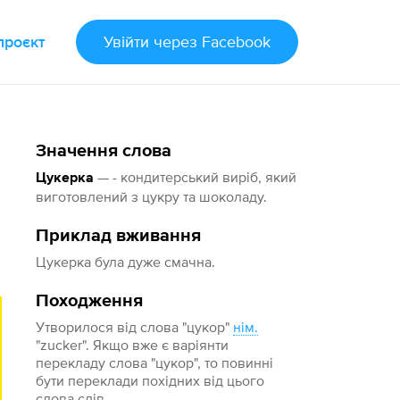
проєкт
Увійти
через Facebook
Значення слова
— - кондитерський виріб, який
Цукерка
виготовлений з цукру та шоколаду.
Приклад вживання
Цукерка була дуже смачна.
Походження
Утворилося від слова "цукор"
нім.
"zucker". Якщо вже є варіянти
перекладу слова "цукор", то повинні
бути переклади похідних від цього
слова слів.