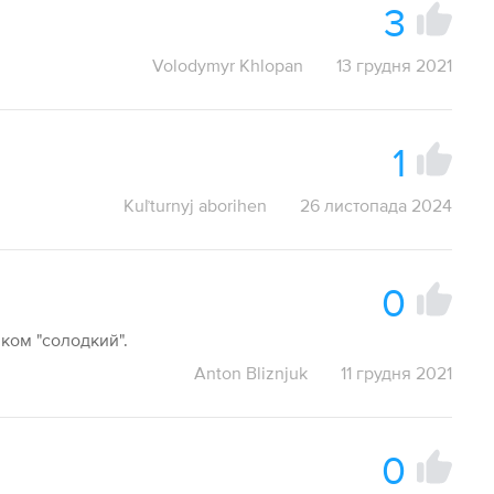
3
Volodymyr Khlopan
13 грудня 2021
1
Kuľturnyj aborihen
26 листопада 2024
0
ком "солодкий".
Anton Bliznjuk
11 грудня 2021
0