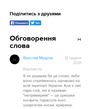
Поділитись з друзями
Поширити
Твіт
Обговорення
слова
Ярослав Мудров
12 грудня
2021
Відповісти
Я не додавав би це слово, якби
воно сприймалось однаково на
всій території України. Але є такі
пари слів, які я називаю
"непримиримі" — це цукерка-
конфета, парасоля-зонт,
шкарпетки-носки, краватка-