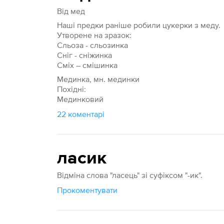
Від мед
Наші предки раніше робили цукерки з меду.
Утворене на зразок:
Сльоза - сльозинка
Сніг - сніжинка
Сміх – смішинка
Мединка, мн. мединки
Похідні:
Мединковий
22 коментарі
ласик
Відміна слова "ласець" зі суфіксом "-ик".
Прокоментувати