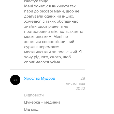
галстук тощо.
Мені хочеться викинути такі
пари до бісової мами, щоб не
дратували одних чи інших.
Хочеться в таких обставинах
знайти щось рідне, а не
протистояння між польським та
москвинським. Мені не
хочеться спостерігати, чий
суржик переможе:
москвинський чи польський. Я
хочу рідного, свого, щоб
сприймалося усіма.
Ярослав Мудров
28
листопада
2022
Відповісти
Цукерка – мединка
Від мед