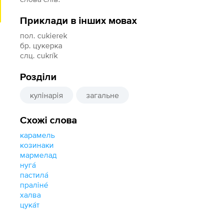
Приклади в інших мовах
пол. cukierek
бр. цукерка
слц. cukrík
Розділи
кулінарія
загальне
Схожі слова
карамель
козинаки
мармелад
нуга́
пастила́
праліне́
халва
цука́т