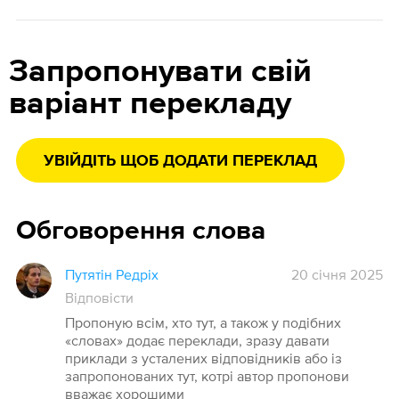
Запропонувати свій
варіант перекладу
УВІЙДІТЬ ЩОБ ДОДАТИ ПЕРЕКЛАД
Обговорення слова
Путятін Редріх
20 січня 2025
Відповісти
Пропоную всім, хто тут, а також у подібних
«словах» додає переклади, зразу давати
приклади з усталених відповідників або із
запропонованих тут, котрі автор пропонови
вважає хорошими