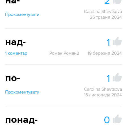
2
на-
Carolina Shevtsova
Прокоментувати
26 травня 2024
1
над-
1 коментар
Роман Роман2
19 березня 2024
1
по-
Carolina Shevtsova
Прокоментувати
15 листопада 2024
0
понад-