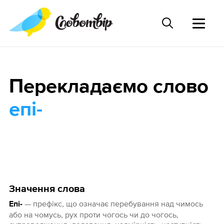
Перекладаємо слово
епі-
Значення слова
— префікс, що означає перебування над чимось
Епі-
або на чомусь, рух проти чогось чи до чогось,