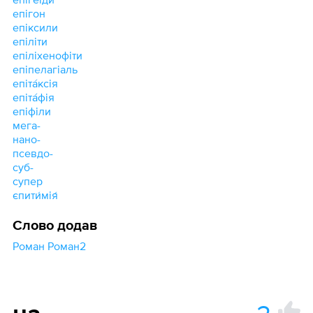
епігон
епіксили
епіліти
епіліхенофіти
епіпелагіаль
епіта́ксія
епіта́фія
епіфіли
мега-
нано-
псевдо-
суб-
супер
єпити́мія́
Слово додав
Роман Роман2