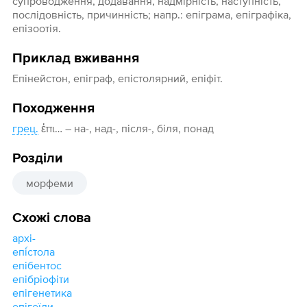
супроводження, додавання, надмірність, наступність,
послідовність, причинність; напр.: епіграма, епіграфіка,
епізоотія.
Приклад вживання
Епінейстон, епіграф, епістолярний, епіфіт.
Походження
грец.
ἐπι… – на-, над-, після-, біля, понад
Розділи
морфеми
Схожі слова
архі-
епі́стола
епібентос
епібріофіти
епігенетика
епігеїди