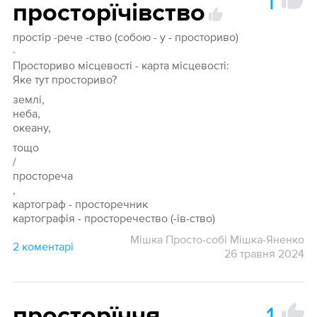
1
просторїчівство
простір -рече -ство (собою - у - просториво)
·
Просториво місцевості - карта місцевості:
Яке тут просториво?
землі,
неба,
океану,
тощо
/
простореча
,
картограф - просторечник
картографія - просторечество (-ів-ство)
Мішка Просто-собі Мішка-Яненко
2 коментарі
26 травня 2024
1
просторїччя