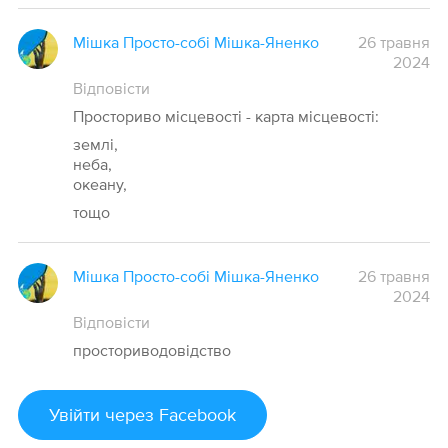
Мішка Просто-собі Мішка-Яненко
26 травня
2024
Відповісти
Просториво місцевості - карта місцевості:
землі,
неба,
океану,
тощо
Мішка Просто-собі Мішка-Яненко
26 травня
2024
Відповісти
просториводовідство
Увійти
через Facebook