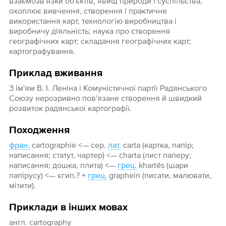
взаємозв'язки об'єктів, явищ природи і суспільства,
охоплює вивчення, створення і практичне
використання карт, технологію виробництва і
виробничу діяльність; наука про створення
географічних карт; складання географічних карт;
картографування.
Приклад вживання
З ім'ям В. І. Леніна і Комуністичної партії Радянського
Союзу нерозривно пов'язане створення й швидкий
розвиток радянської картографії.
Походження
фран.
cartographie <— сер.
лат.
carta (картка, папір;
написання; статут, чартер) <— charta (лист паперу;
написання; дошка, плита) <—
грец.
khartēs (шари
папірусу) <— єгип.? +
грец.
graphein (писати, малювати,
мітити).
Приклади в інших мовах
англ. cartography