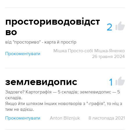
просториводовідст
2
во
від "просториво" - карта й простір
Мішка Просто-собі Мішка-Яненко
Прокоментувати
26 травня 2024
1
землевидопис
Задовге? Картографія — 5 складів; землевидопис — 5
складів.
Якщо йти шляхом інших новотворів з "-графія", то ніц з
тим не вдієш.
Прокоментувати
Anton Bliznjuk
8 листопада 2021