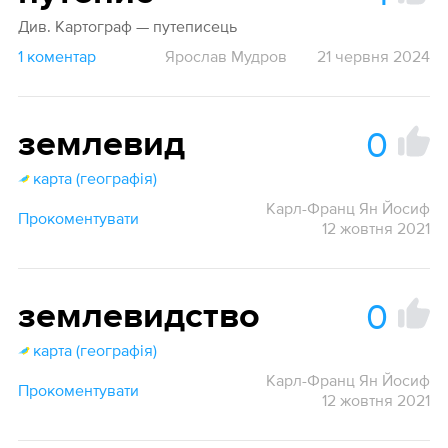
Див. Картограф — путеписець
1 коментар
Ярослав Мудров
21 червня 2024
0
землевид
карта (географія)
Карл-Франц Ян Йосиф
Прокоментувати
12 жовтня 2021
0
землевидство
карта (географія)
Карл-Франц Ян Йосиф
Прокоментувати
12 жовтня 2021