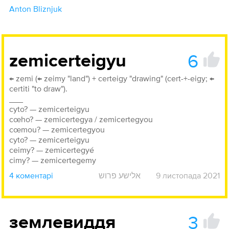
Anton Bliznjuk
6
zemicerteigyu
← zemi (← zeimy "land") + certeigy "drawing" (cert-+-eigy; ←
certiti "to draw").
___
cyto? — zemicerteigyu
cœho? — zemicertegya / zemicertegyou
cœmou? — zemicertegyou
cyto? — zemicerteigyu
ceimy? — zemicertegyé
cimy? — zemicertegemy
4 коментарі
אלישע פרוש
9 листопада 2021
3
землевиддя