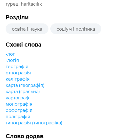
турец. haritacılık
Розділи
освіта і наука
соціум і політика
Схожі слова
-лог
-логія
географія
етнографія
каліграфія
карта (географія)
карта (гральна)
картограф
монографія
орфографія
поліграфія
типографія (типографіка)
Слово додав