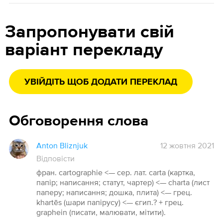
Запропонувати свій
варіант перекладу
УВІЙДІТЬ ЩОБ ДОДАТИ ПЕРЕКЛАД
Обговорення слова
Anton Bliznjuk
12 жовтня 2021
Відповісти
фран. cartographie <— сер. лат. carta (картка,
папір; написання; статут, чартер) <— charta (лист
паперу; написання; дошка, плита) <— грец.
khartēs (шари папірусу) <— єгип.? + грец.
graphein (писати, малювати, мітити).