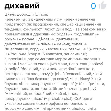
0
дихавий
Цитую добродія Єлисія:
чепенем -u-, з виділенням у сім чепени значення
придатності (як продовження, специфікації значення
тенденції, схильності, якості дії й под.), за зразком таких
прикметників віддієслівних: бодавыи "бодливый" (←
bod-a-u ← bod-a-ti), дѣлавыи "деятельный,
действительный" (← dél-a-u ← dél-a-ti), хупавыи
"тщеславный, гордый, хвастливый, отважный" (← xoup-a-
u ← *xoup-a-ti/xoupsti "хвалитися, заноситися";
аналогічні щодо семантики морфеми *-a-u- творення
знають і чеська та словацька мови, напр. слвц.: boľavý
(← bolieť) "болючий, який викликає біль", низького
регістра сленгове jebavý (← jebať) "сексапільний, який
викликає собою бажання до сексу", чес. těkavý "який
блукає, літає, випаровується, шниряє" (← těkat "рискати,
блукати, нипати, шниряти, бігати"), ч./слвц. prchavý
"мимолітний, непостійний, який відлітає,
випаровується, тікає" (← prchat/prchať). Сей ряд з
указаною семантикою морфеми доповнюють
морфемно синонімічні прикметники віддієслівні з