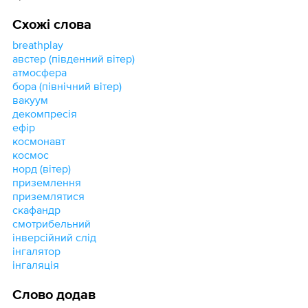
Схожі слова
breathplay
австер (південний вітер)
атмосфера
бора (північний вітер)
вакуум
декомпресія
ефір
космонавт
космос
норд (вітер)
приземлення
приземлятися
скафандр
смотрибельний
інверсійний слід
інгалятор
інгаляція
Слово додав