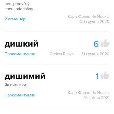
чес. prodyšný
слов. priedušny
Карл-Франц Ян Йосиф
2 коментарі
30 грудня 2020
6
дишкий
Прокоментувати
Oleksa Rusyn
31 грудня 2020
1
дишимий
Як питимий.
Карл-Франц Ян Йосиф
Прокоментувати
16 квітня 2021