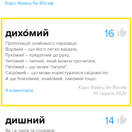
Карл-Франц Ян Йосиф
16
дихо́мий
Пропозиція знайомого науковця.
Відо́мий – що його легко ввідати,
Рухо́мий – придатний до руху,
Чито́мий – читний, який можна прочитати,
Пи́то́мий – що може "питати",
Свідо́мий – що може користуватися свідомістю.
А ще близо́мий, знайо́мий, лако́мий тощо.
Карл-Франц Ян Йосиф
9 коментарів
30 грудня 2020
14
дишний
Як і в чехів та словаків: