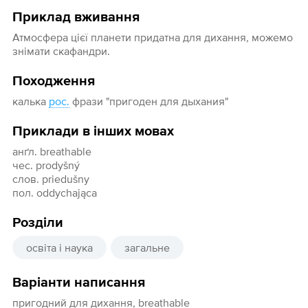
Приклад вживання
Атмосфера цієї планети придатна для дихання, можемо
знімати скафандри.
Походження
калька
рос.
фрази "пригоден для дыхания"
Приклади в інших мовах
анґл. breathable
чес. prodyšný
слов. priedušny
пол. oddychająca
Розділи
освіта і наука
загальне
Варіанти написання
пригодний для дихання, breathable