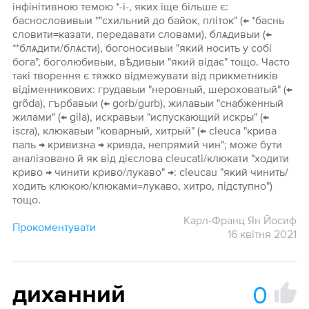
інфінітивною темою *-і-, яких іще більше є:
баснословивыи *"схильний до байок, пліток" (← *баснь
словити=казати, передавати словами), блѧдивыи (←
**блѧдити/блѧсти), богоносивыи "який носить у собі
бога", боголюбивыи, вѣдивыи "який відає" тощо. Часто
такі творення є тяжко відмежувати від прикметників
відіменникових: грудавыи "неровный, шероховатый" (←
grõda), гърбавыи (← gorb/gurb), жилавыи "снабженный
жилами" (← gila), искравыи "испускающий искры" (←
iscra), клюкавыи "коварный, хитрый" (← cleuca "крива
паль → кривизна → кривда, непрямий чин"; може бути
аналізовано й як від дієслова cleucati/клюкати "ходити
криво → чинити криво/лукаво" →: cleucau "який чинить/
ходить клюкою/клюками=лукаво, хитро, підступно")
тощо.
Карл-Франц Ян Йосиф
Прокоментувати
16 квітня 2021
0
диханний