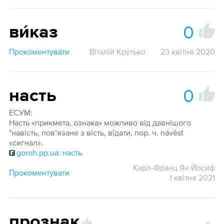
0
ви́каз
Прокоментувати
Віталій Крутько
23 квітня 2020
0
насть
ЕСУМ:
Насть «прикмета, ознака» можливо від давнішого
*навість, пов’язане з вість, ві́дати, пор. ч. návěst
«сигнал».
goroh.pp.ua: насть
Карл-Франц Ян Йосиф
Прокоментувати
1 квітня 2021
прознак
,