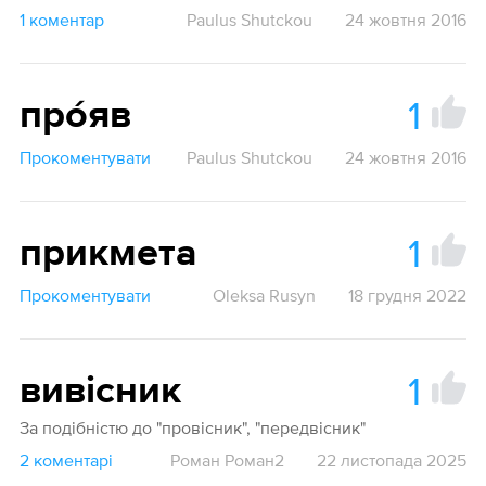
1 коментар
Paulus Shutckou
24 жовтня 2016
1
про́яв
Прокоментувати
Paulus Shutckou
24 жовтня 2016
1
прикмета
Прокоментувати
Oleksa Rusyn
18 грудня 2022
1
вивісник
За подібністю до "провісник", "передвісник"
2 коментарі
Роман Роман2
22 листопада 2025