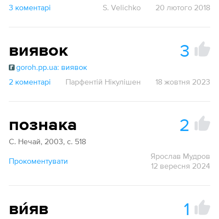
3 коментарі
S. Velichko
20 лютого 2018
3
виявок
goroh.pp.ua: виявок
2 коментарі
Парфентій Нікулішен
18 жовтня 2023
2
познака
С. Нечай, 2003, с. 518
Ярослав Мудров
Прокоментувати
12 вересня 2024
1
ви́яв