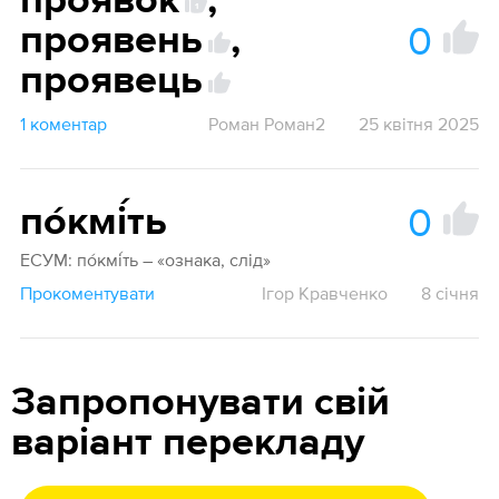
проявок
,
1
0
проявень
,
проявець
1 коментар
Роман Роман2
25 квітня 2025
0
по́кмі́ть
ЕСУМ: по́кмі́ть – «ознака, слід»
Прокоментувати
Ігор Кравченко
8 січня
Запропонувати свій
варіант перекладу