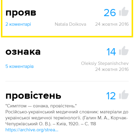
26
прояв
2 коментарі
Natala Doikova
24 жовтня 2016
14
ознака
Oleksiy Stepanishchev
5 коментарів
24 жовтня 2016
12
провістень
"Симптом — ознака, провістень."
Російсько-український медичний словник: матеріали до
української медичної термінології. (Галин М. А., Корчак-
Чепурківський О. В.). – Київ, 1920. – С. 118
https://archive.org/stream/slov30#page/n137/mode/1up