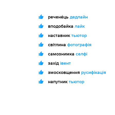
речене́ць
дедлайн
вподобайка
лайк
наставник
тьютор
світлина
фотографія
самознимка
селфі
захід
івент
змосковщення
русифікація
напутник
тьютор