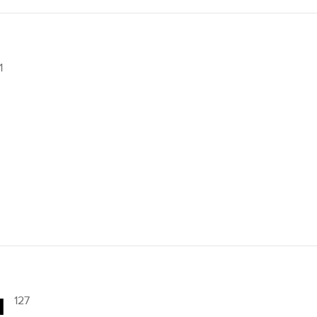
1
и
127