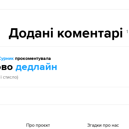
Додані коментарі
1
Сурник
прокоментувала
ово
дедлайн
і стисло)
Про проєкт
Згадки про нас