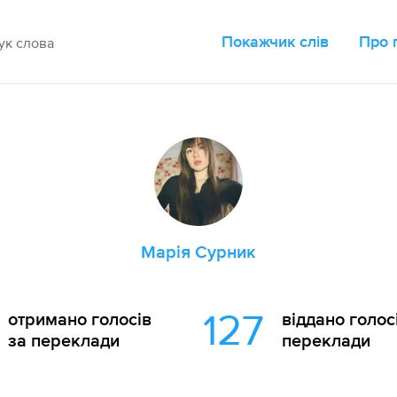
Покажчик слів
Про 
Марія Сурник
127
отримано голосів
віддано голос
за переклади
переклади