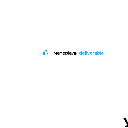
матеріали
deliverable
0