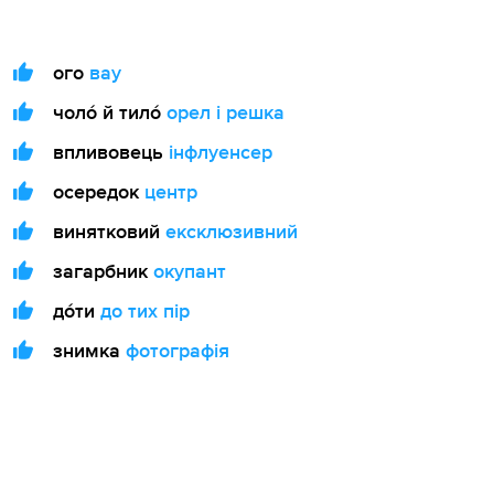
ого
вау
чоло́ й тило́
орел і решка
впливовець
інфлуенсер
осередок
центр
винятковий
ексклюзивний
загарбник
окупант
до́ти
до тих пір
знимка
фотографія