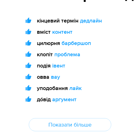
кінцевий термін
дедлайн
вміст
контент
цилюрня
барбершоп
клопіт
проблема
подія
івент
овва
вау
уподобання
лайк
до́від
аргумент
Показати більше