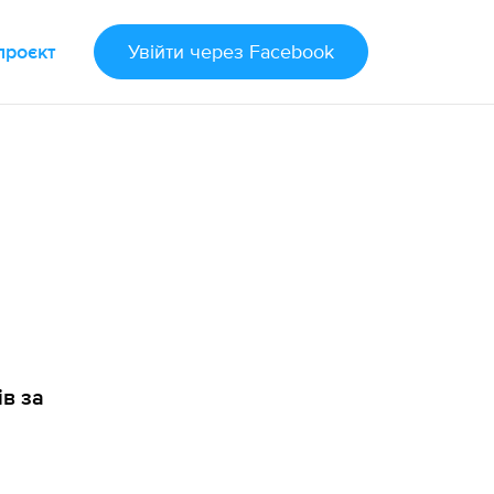
проєкт
Увійти
через Facebook
ів за