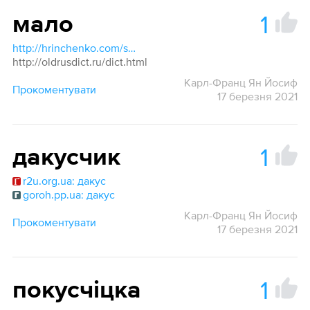
1
мало
http://hrinchenko.com/slovar/znachenie-slova/27537-malo.html#show_point
http://oldrusdict.ru/dict.html
Карл-Франц Ян Йосиф
Прокоментувати
17 березня 2021
1
дакусчик
r2u.org.ua: дакус
goroh.pp.ua: дакус
Карл-Франц Ян Йосиф
Прокоментувати
17 березня 2021
1
покусчіцка