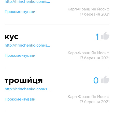
http://hrinchenko.com/slovar/znachenie-slova/42759-pokuschicka.html#show_point
Карл-Франц Ян Йосиф
Прокоментувати
17 березня 2021
1
кус
http://hrinchenko.com/slovar/znachenie-slova/25497-kus.html#show_point
Карл-Франц Ян Йосиф
Прокоментувати
17 березня 2021
0
троши́ця
http://hrinchenko.com/slovar/znachenie-slova/59449-troshycja.html#show_point
Карл-Франц Ян Йосиф
Прокоментувати
17 березня 2021