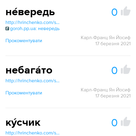
0
не́вередь
http://hrinchenko.com/slovar/znachenie-slova/32025-nevered.html#show_point
goroh.pp.ua: невередь
Карл-Франц Ян Йосиф
Прокоментувати
17 березня 2021
0
небага́то
http://hrinchenko.com/slovar/znachenie-slova/31940-nebaghato.html#show_point
Карл-Франц Ян Йосиф
Прокоментувати
17 березня 2021
0
ку́счик
http://hrinchenko.com/slovar/znachenie-slova/25514-kuschyk.html#show_point