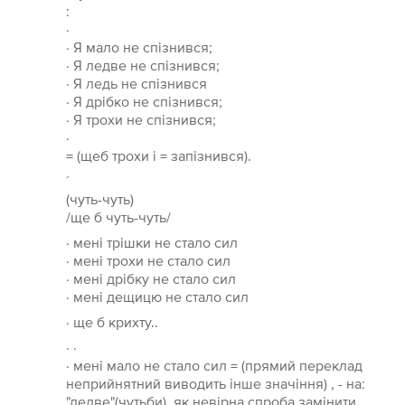
:
·
· Я мало не спізнився;
· Я ледве не спізнився;
· Я ледь не спізнився
· Я дрібко не спізнився;
· Я трохи не спізнився;
·
= (щеб трохи і = запізнився).
´
(чуть-чуть)
/ще б чуть-чуть/
· мені трішки не стало сил
· мені трохи не стало сил
· мені дрібку не стало сил
· мені дещицю не стало сил
· ще б крихту..
· ·
· мені мало не стало сил = (прямий переклад
неприйнятний виводить інше значіння) , - на:
"ледве"(чутьби), як невірна спроба замінити