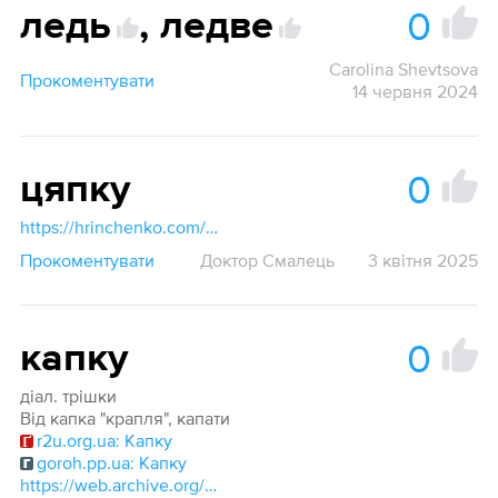
0
ледь
,
ледве
Carolina Shevtsova
Прокоментувати
14 червня 2024
0
цяпку
https://hrinchenko.com/slovar/znachenie-slova/64104-cjapka.html#show_point
Прокоментувати
Доктор Смалець
3 квітня 2025
0
капку
діал. трішки
Від капка "крапля", капати
r2u.org.ua: Капку
goroh.pp.ua: Капку
https://web.archive.org/web/20180728000919/https://dialectstat.wikispaces.com/file/view/new_dialect117.png