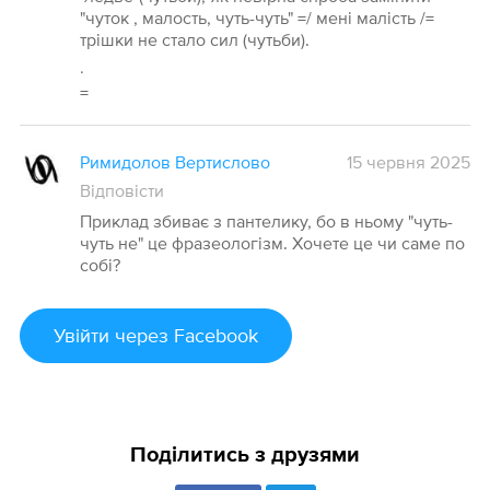
"чуток , малость, чуть-чуть" =/ мені малість /=
трішки не стало сил (чутьби).
·
=
Римидолов Вертислово
15 червня 2025
Відповісти
Приклад збиває з пантелику, бо в ньому "чуть-
чуть не" це фразеологізм. Хочете це чи саме по
собі?
Увійти
через Facebook
Поділитись з друзями