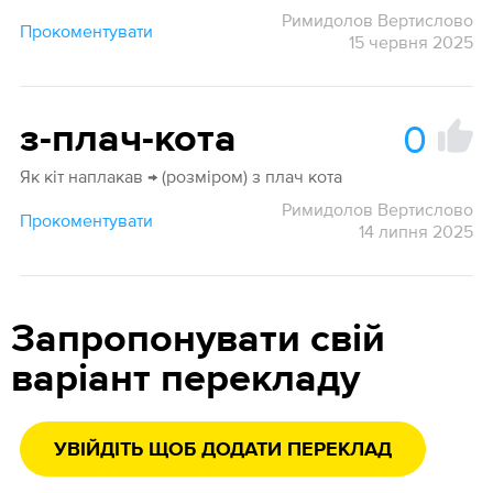
Римидолов Вертислово
Прокоментувати
15 червня 2025
0
з-плач-кота
Як кіт наплакав → (розміром) з плач кота
Римидолов Вертислово
Прокоментувати
14 липня 2025
Запропонувати свій
варіант перекладу
УВІЙДІТЬ ЩОБ ДОДАТИ ПЕРЕКЛАД