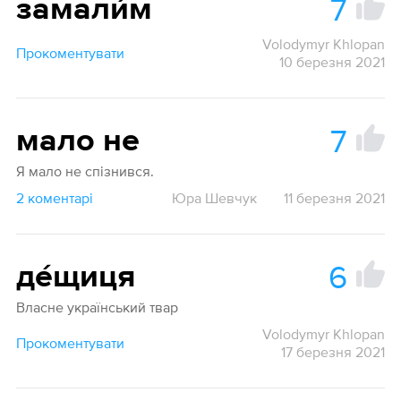
7
замали́м
Volodymyr Khlopan
Прокоментувати
10 березня 2021
7
мало не
Я мало не спізнився.
2 коментарі
Юра Шевчук
11 березня 2021
6
де́щиця
Власне український твар
Volodymyr Khlopan
Прокоментувати
17 березня 2021