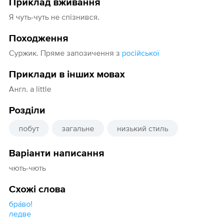
Приклад вживання
Я чуть-чуть не спізнився.
Походження
Суржик. Пряме запозичення з
російської
Приклади в інших мовах
Англ. a little
Розділи
побут
загальне
низький стиль
Варіанти написання
чють-чють
Схожі слова
бра́во!
ледве