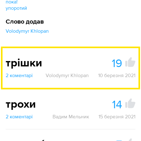
пока!
упоротий
Слово додав
Volodymyr Khlopan
19
трішки
2 коментарі
Volodymyr Khlopan
10 березня 2021
14
трохи
2 коментарі
Вадим Мельник
15 березня 2021