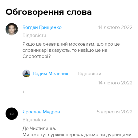
Обговорення слова
Богдан Грищенко
14 лютого 2022
Відповісти
Якщо це очевидний московизм, шо про це
словникарі вказують, то навіщо це на
Словотворі?
Вадим Мельник
Відповісти
14
лютого
2022
+
Ярослав Мудров
5 вересня 2022
Відповісти
До Чистилища.
Ми вже тут суржик перекладаємо чи дурницями