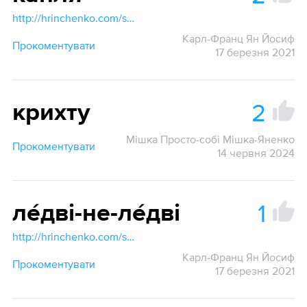
http://hrinchenko.com/slovar/znachenie-slova/22158-kaplja.html#show_point
Карл-Франц Ян Йосиф
Прокоментувати
17 березня 2021
2
крихту
Мішка Просто-собі Мішка-Яненко
Прокоментувати
14 червня 2024
1
ле́дві-не-ле́дві
http://hrinchenko.com/slovar/znachenie-slova/26045-ledve.html#show_point
Карл-Франц Ян Йосиф
Прокоментувати
17 березня 2021