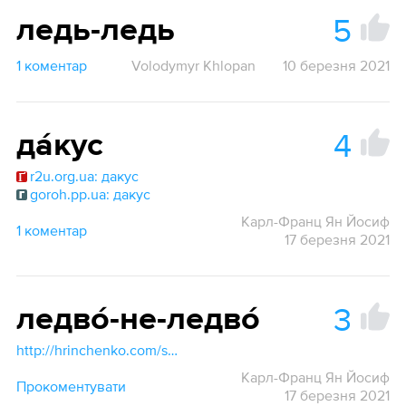
5
ледь-ледь
1 коментар
Volodymyr Khlopan
10 березня 2021
4
да́кус
r2u.org.ua: дакус
goroh.pp.ua: дакус
Карл-Франц Ян Йосиф
1 коментар
17 березня 2021
3
ледво́-не-ледво́
http://hrinchenko.com/slovar/znachenie-slova/26045-ledve.html#show_point
Карл-Франц Ян Йосиф
Прокоментувати
17 березня 2021