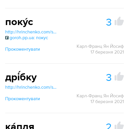
3
поку́с
http://hrinchenko.com/slovar/znachenie-slova/42755-pokus.html#show_point
goroh.pp.ua: покус
Карл-Франц Ян Йосиф
Прокоментувати
17 березня 2021
3
дрі́бку
http://hrinchenko.com/slovar/znachenie-slova/14040-dribka.html#show_point
Карл-Франц Ян Йосиф
Прокоментувати
17 березня 2021
2
ка́пля