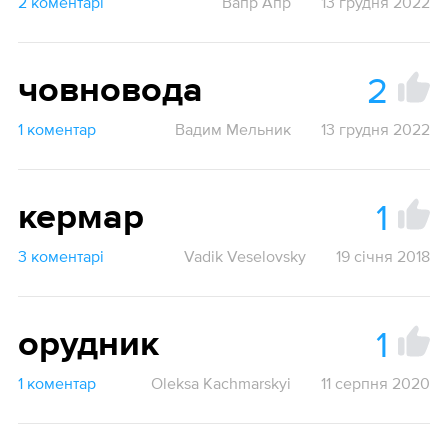
2 коментарі
Вапр Апр
13 грудня 2022
2
човновода
1 коментар
Вадим Мельник
13 грудня 2022
1
кермар
3 коментарі
Vadik Veselovsky
19 січня 2018
1
орудник
1 коментар
Oleksa Kachmarskyi
11 серпня 2020