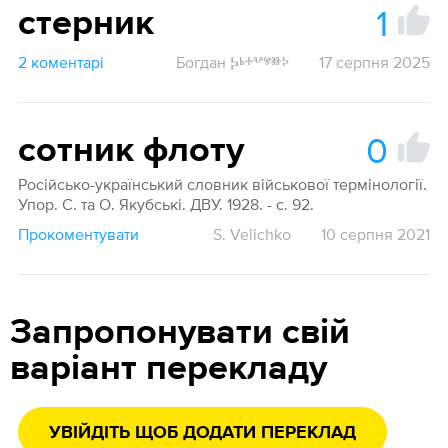
1
стерник
2 коментарі
Богдан Ⰽⱃⰰⰲⱍⱆⰽ
17 серпня 2025
0
сотник флоту
Російсько-український словник військової термінології.
Упор. С. та О. Якубські. ДВУ. 1928. - с. 92.
Прокоментувати
S. Velichko
10 серпня 2021
Запропонувати свій
варіант перекладу
УВІЙДІТЬ ЩОБ ДОДАТИ ПЕРЕКЛАД