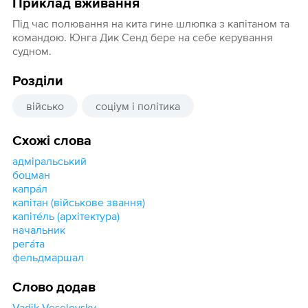
Приклад вживання
Під час полювання на кита гине шлюпка з капітаном та
командою. Юнга Дик Сенд бере на себе керування
судном.
Розділи
військо
соціум і політика
Схожі слова
адміральський
боцман
капра́л
капітан (військове звання)
капіте́ль (архітектура)
начальник
рега́та
фельдмаршал
Слово додав
Vadik Veselovsky