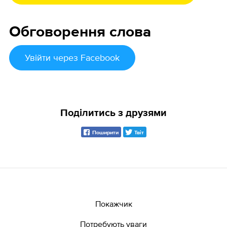
Обговорення слова
Увійти
через Facebook
Поділитись з друзями
Поширити
Твіт
Покажчик
Потребують уваги