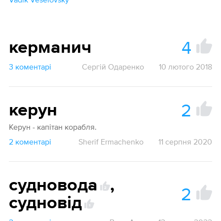
4
керманич
3 коментарі
Сергiй Одаренко
10 лютого 2018
2
керун
Керун - капітан корабля.
2 коментарі
Sherif Ermachenko
11 серпня 2020
судновода
,
2
2
судновід
1