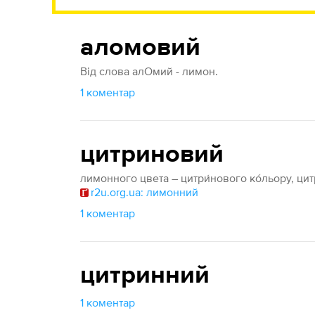
аломовий
Від слова алОмий - лимон.
1 коментар
цитриновий
лимонного цвета – цитри́нового ко́льору, цит
r2u.org.ua: лимонний
1 коментар
цитринний
1 коментар