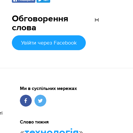
Обговорення
слова
Увійти
через Facebook
Ми в суспільних мережах
ті
Слово тижня
«
»
технологія