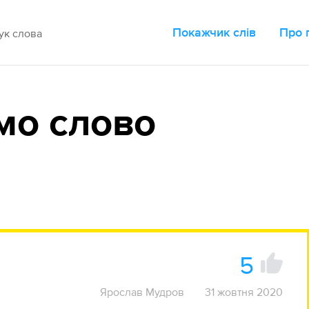
Покажчик слів
Про 
мо слово
5
Ярослав Мудров
31 жовтня 2020