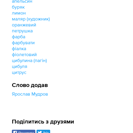
апельсин
буряк
лимон
маляр (художник)
оранжевий
петрушка
фарба
фарбувати
фіалка
фіолетовий
цибулина (пагін)
цибуля
цитрус
Слово додав
Ярослав Мудров
Поділитись з друзями
Поширити
Твіт