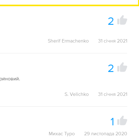
2
Sherif Ermachenko
31 січня 2021
2
ри́новий.
S. Velichko
31 січня 2021
1
Михас Туро
29 листопада 2020