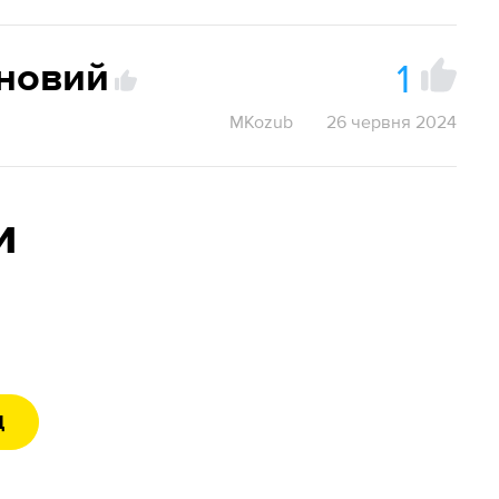
1
новий
MKozub
26 червня 2024
и
Д