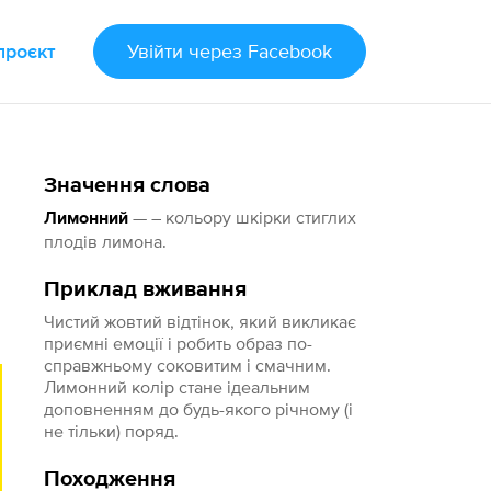
проєкт
Увійти
через Facebook
Значення слова
— – кольору шкірки стиглих
Лимонний
плодів лимона.
Приклад вживання
Чистий жовтий відтінок, який викликає
приємні емоції і робить образ по-
справжньому соковитим і смачним.
Лимонний колір стане ідеальним
доповненням до будь-якого річному (і
не тільки) поряд.
Походження