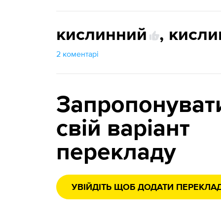
кислинний
,
кисли
1
2 коментарі
Запропонуват
свій варіант
перекладу
УВІЙДІТЬ ЩОБ ДОДАТИ ПЕРЕКЛА