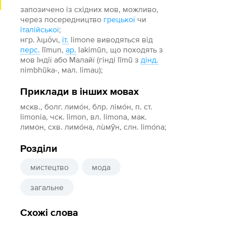
запозичено із східних мов, можливо,
через посередництво
грецької
чи
італійської
;
нгр. λιμόνι,
іт.
limone виводяться від
перс.
līmun,
ар.
lakimūn, що походять з
мов Індії або Малайї (гінді līmū з
дінд.
nimbhūka-, мал. limau);
Приклади в інших мовах
мскв., болг. лимо́н, блр. лімо́н, п. ст.
limonia, чск. limon, вл. limona, мак.
лимон, схв. лимóна, лùмӯн, слн. limóna;
Розділи
мистецтво
мода
загальне
Схожі слова