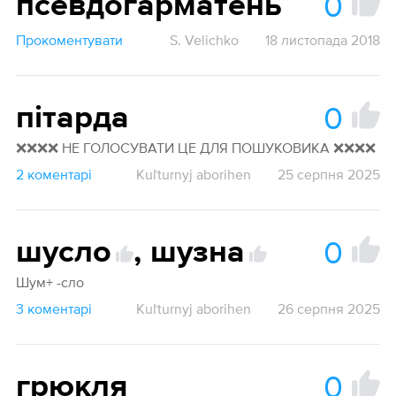
0
псевдогарматень
Прокоментувати
S. Velichko
18 листопада 2018
0
пітарда
❌❌❌❌ НЕ ГОЛОСУВАТИ ЦЕ ДЛЯ ПОШУКОВИКА ❌❌❌❌
2 коментарі
Kuľturnyj aborihen
25 серпня 2025
0
шусло
,
шузна
Шум+ -сло
3 коментарі
Kuľturnyj aborihen
26 серпня 2025
0
грюкля