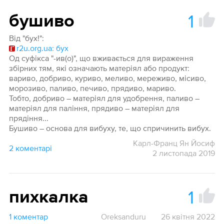
1
бушиво
Від "бух!":
r2u.org.ua: бух
Од суфікса "-ив(о)", що вживається для вираження
збірних тям, які означають матеріял або продукт:
вариво, добриво, куриво, меливо, мереживо, місиво,
морозиво, паливо, печиво, прядиво, мариво.
Тобто, добриво – матеріял для удобрення, паливо –
матеріял для паління, прядиво – матеріял для
прядіння...
Бушиво – основа для вибуху, те, що спричинить вибух.
Карл-Франц Ян Йосиф
2 коментарі
2 листопада 2019
1
пихкалка
1 коментар
Oreksanduru
26 квітня 2022