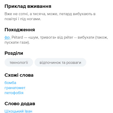
Приклад вживання
Вже не сотні, а тисяча, може, петард вибухають в
повітрі і під ногами.
Походження
фр.
Pétard — «шум, тривога» від péter -- вибухати (також,
пускати гази).
Розділи
технології
відпочинок та розваги
Схожі слова
бомба
гранатомет
петофобія
Слово додав
Ціхоцький Іван