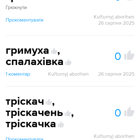
Грюкнути
Kuľturnyj aborihen
Прокоментувати
26 серпня 2025
гримуха
,
0
спалахівка
1 коментар
Kuľturnyj aborihen
26 серпня 2025
тріскач
,
0
тріскачень
,
тріскачка
Kuľturnyj aborihen
Прокоментувати