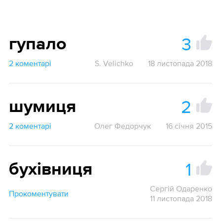
3
гупало
2 коментарі
S. Velichko
18 листопада 2018
2
шумиця
2 коментарі
Олег Федорчук
16 січня 2015
1
бухівниця
Сергiй Одаренко
Прокоментувати
11 листопада 2018