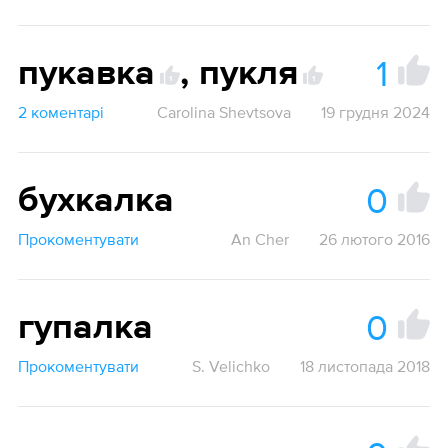
1
пукавка
,
пукля
1
1
2 коментарі
Carolina Shevtsova
19 грудня 2024
0
бухкалка
Прокоментувати
An Cher
26 лютого 2016
0
гупалка
Прокоментувати
S. Velichko
18 листопада 2018