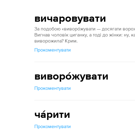
вичаровувати
За подобою «виворо́жувати — досягати воро
Вигнав чоловік циганку, а тоді до жінки: ну, 
виворожила? Крим.
Прокоментувати
виворо́жувати
Прокоментувати
ча́рити
Прокоментувати