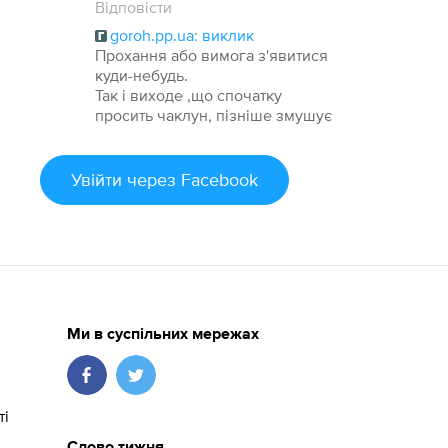
Відповісти
goroh.pp.ua: виклик
Прохання або вимога з'явитися
куди-небудь.
Так і виходе ,що спочатку
просить чаклун, пізніше змушує
Увійти
через Facebook
Ми в суспільних мережах
ті