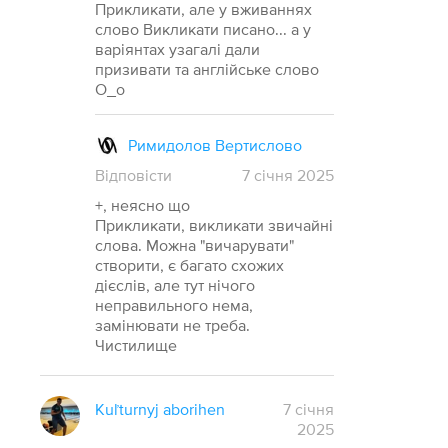
Прикликати, але у вживаннях
слово Викликати писано... а у
варіянтах узагалі дали
призивати та англійське слово
О_о
Римидолов Вертислово
Відповісти
7
січня
2025
+, неясно що
Прикликати, викликати звичайні
слова. Можна "вичарувати"
створити, є багато схожих
дієслів, але тут нічого
неправильного нема,
замінювати не треба.
Чистилище
Kuľturnyj aborihen
7 січня
2025