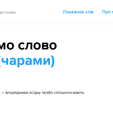
Покажчик слів
Про 
мо слово
(чарами)
— впорядники осідку та/або спільнота мають