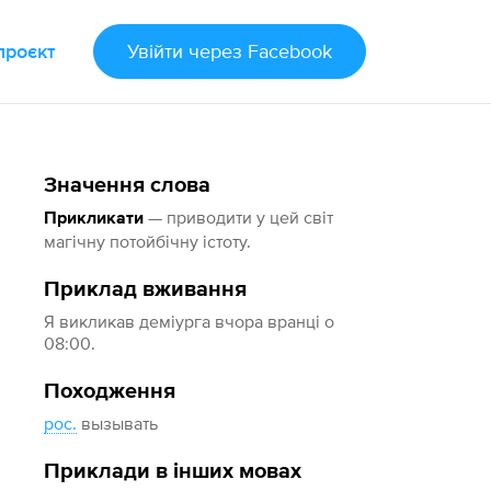
проєкт
Увійти
через Facebook
Значення слова
— приводити у цей світ
Прикликати
магічну потойбічну істоту.
Приклад вживання
Я викликав деміурга вчора вранці о
08:00.
Походження
рос.
вызывать
Приклади в інших мовах