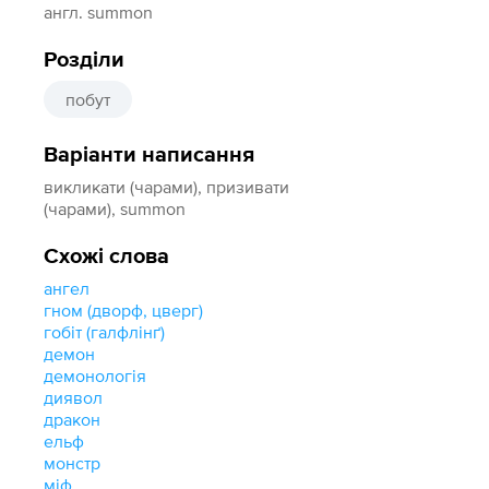
англ. summon
Розділи
побут
Варіанти написання
викликати (чарами), призивати
(чарами), summon
Схожі слова
ангел
гном (дворф, цверг)
гобіт (галфлінґ)
демон
демонологія
диявол
дракон
ельф
монстр
міф