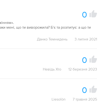
0
жінням».
кажи мені, що ти виворожила? Б’є та розпитує: а що ти
Данко Темнидень
3 липня 2021
0
Невідь Хто
12 березня 2023
0
Liesolòn
7 травня 2025