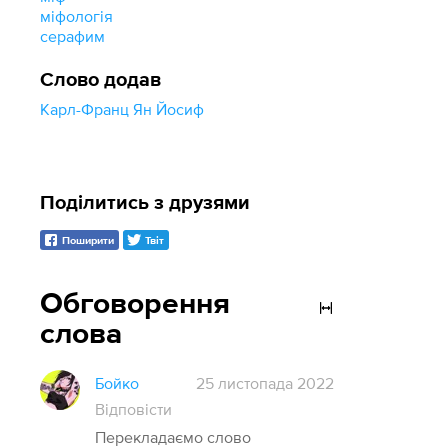
міфологія
серафим
Слово додав
Карл-Франц Ян Йосиф
Поділитись з друзями
Поширити
Твіт
Обговорення
слова
Бойко
25 листопада 2022
Відповісти
Перекладаємо слово