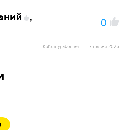
аний
,
0
Kuľturnyj aborihen
7 травня 2025
и
Д