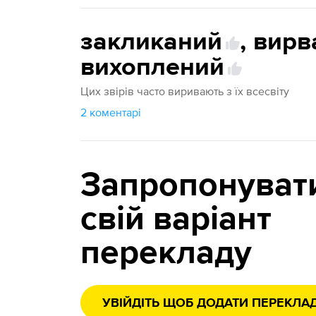
закликаний
,
вирв
вихоплений
Цих звірів часто виривають з їх всесвіту
2 коментарі
Запропонуват
свій варіант
перекладу
УВІЙДІТЬ ЩОБ ДОДАТИ ПЕРЕКЛА