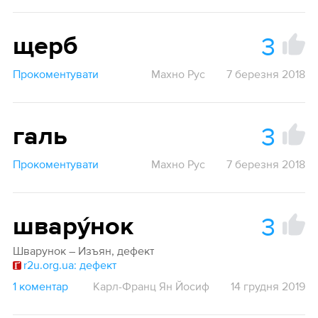
3
щерб
Прокоментувати
Махно Рус
7 березня 2018
3
галь
Прокоментувати
Махно Рус
7 березня 2018
3
швару́нок
Шварунок – Изъян, дефект
r2u.org.ua: дефект
1 коментар
Карл-Франц Ян Йосиф
14 грудня 2019