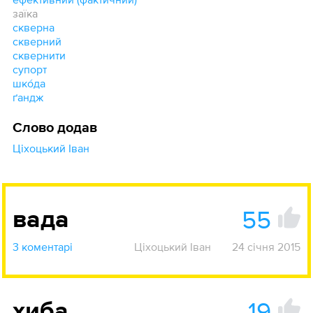
заїка
скверна
скверний
сквернити
супорт
шко́да
ґандж
Слово додав
Ціхоцький Іван
55
вада
3 коментарі
Ціхоцький Іван
24 січня 2015
19
хиба