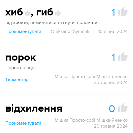
1
хиб
,
гиб
1
1
від хибити, помилятися та гнути, поламати
Прокоментувати
Oleksandr Šymčuk
10 січня 2024
1
порок
Порок (серця)
Мішка Просто-собі Мішка-Яненко
1 коментар
20 травня 2024
0
відхилення
Мішка Просто-собі Мішка-Яненко
Прокоментувати
20 травня 2024