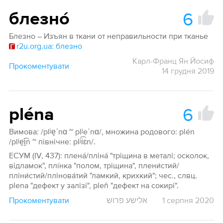
6
блезно́
Блезно – Изъян в ткани от неправильности при тканье
r2u.org.ua: блезно
Карл-Франц Ян Йосиф
Прокоментувати
14 грудня 2019
6
pléna
Вимова: /plʲe̝ˈnɑ ~ plʲeˈnɑ/, множина родового: plén
/plʲe̝͡i̯n ~ північне: plʲi͡ɛn/.
ЕСУМ (IV, 437): пленá/плінá "тріщина в металі; осколок,
відламок", плíнка "полом, тріщина", плени́стий/
пліни́стий/пліновáтий "ламкий, крихкий"; чес., слвц.
plena "дефект у залізі", pleň "дефект на сокирі".
Прокоментувати
אלישע פרוש
1 серпня 2020