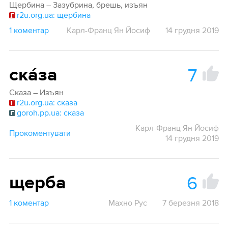
Щербина – Зазубрина, брешь, изъян
r2u.org.ua: щербина
1 коментар
Карл-Франц Ян Йосиф
14 грудня 2019
7
ска́за
Сказа – Изъян
r2u.org.ua: сказа
goroh.pp.ua: сказа
Карл-Франц Ян Йосиф
Прокоментувати
14 грудня 2019
6
щерба
1 коментар
Махно Рус
7 березня 2018