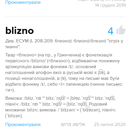
Прокоментувати
14 грудня 2019
4
blizno
Див. ЕСУМ (І, 208-209: близно): близнó/блезнó "огріх у
тканні".
Твар <блезно> (на пр., у Гринченка) є фонетизація
первісного /blizno/ (<близно>), відбиваючи понижену
артикуляцію вимови фонеми /ɪ/, основний
наголошений алофон якої в руській мові є {ɪ͡ɘ}, в
позиції ненаголошеній, в {ɘ}, тому на письмі має бути
відбито фонему /ɪ/, себо <і> латиницею (чинне письмо:
<и>).
Вимова: /blɪz.ˈnɒ ~ blɪz.ˈnʊ̯͡ɔ/ = {blɘz.ˈnʊ̯͡ɔ ~ blɪz.ˈnʊ̯͡ɔ},
північ: /blɪz.ˈnɒ ~ blɪz.ˈnʊ̯͡ɔ/ = {bliz.ˈnʊ̯͡ɔ}. Родовий
множини: blizn; вимова: /ˈblɪzən/ = {ˈblɪ͡ɘzən}, північ:
{ˈblizən}.
Прокоментувати
אלישע פרוש
25 липня 2020