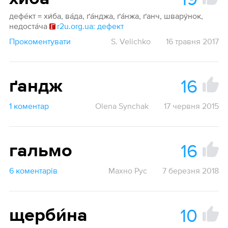
дефе́кт = хи́ба, ва́да, ґа́нджа, ґа́нжа, ґанч, швару́нок,
недоста́ча
r2u.org.ua: дефект
Прокоментувати
S. Velichko
16 травня 2017
16
ґандж
1 коментар
Olena Synchak
17 червня 2015
16
гальмо
6 коментарів
Махно Рус
7 березня 2018
10
щерби́на