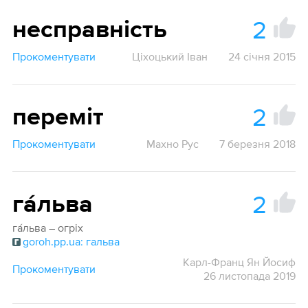
2
несправність
Прокоментувати
Ціхоцький Іван
24 січня 2015
2
переміт
Прокоментувати
Махно Рус
7 березня 2018
2
га́льва
га́льва – огріх
goroh.pp.ua: гальва
Карл-Франц Ян Йосиф
Прокоментувати
26 листопада 2019