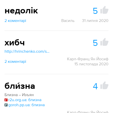
5
недолік
2 коментарі
Василь
31 липня 2020
5
хибч
http://hrinchenko.com/slovar/znachenie-slova/62749-khybch.html#show_point
Карл-Франц Ян Йосиф
2 коментарі
15 листопада 2020
4
бли́зна
Близна – Изъян
r2u.org.ua: близна
goroh.pp.ua: близна
Карл-Франц Ян Йосиф