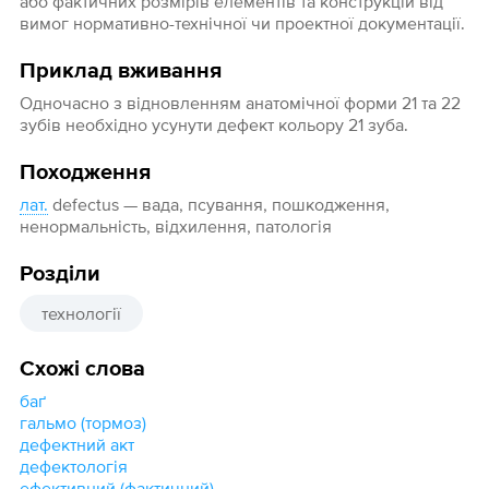
або фактичних розмірів елементів та конструкцій від
вимог нормативно-технічної чи проектної документації.
Приклад вживання
Одночасно з відновленням анатомічної форми 21 та 22
зубів необхідно усунути дефект кольору 21 зуба.
Походження
лат.
defectus — вада, псування, пошкодження,
ненормальність, відхилення, патологія
Розділи
технології
Схожі слова
баґ
гальмо (тормоз)
дефектний акт
дефектологія
ефективний (фактичний)