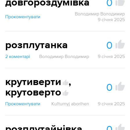
0
довгороздумівка
Володимир Володимир
Прокоментувати
9 січня 2025
0
розплутанка
2 коментарі
Володимир Володимир
9 січня 2025
крутиверти
,
0
крутоверто
Прокоментувати
Kuľturnyj aborihen
9 січня 2025
0
розплутайнівка