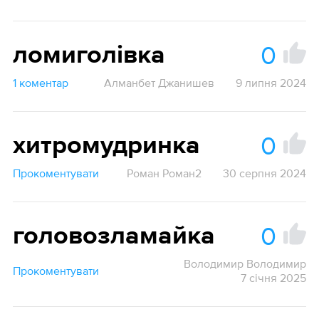
0
ломиголівка
1 коментар
Алманбет Джанишев
9 липня 2024
0
хитромудринка
Прокоментувати
Роман Роман2
30 серпня 2024
0
головозламайка
Володимир Володимир
Прокоментувати
7 січня 2025