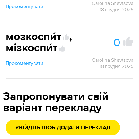
Carolina Shevtsova
Прокоментувати
18 грудня 2025
мозкоспи́т
,
0
мізкоспи́т
Carolina Shevtsova
Прокоментувати
18 грудня 2025
Запропонувати свій
варіант перекладу
УВІЙДІТЬ ЩОБ ДОДАТИ ПЕРЕКЛАД