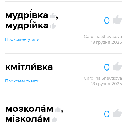
мудрі́вка
,
0
мудрі́йка
Carolina Shevtsova
Прокоментувати
18 грудня 2025
0
кмітли́вка
Carolina Shevtsova
Прокоментувати
18 грудня 2025
мозкола́м
,
0
мізкола́м