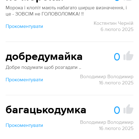
Морока і клопіт мають набагато ширше визначення, і
це - ЗОВСІМ не ГОЛОВОЛОМКА! !!
Костянтин Черній
Прокоментувати
6 лютого 2025
0
добредумайка
Добре подумати щоб розгадати ..
Володимир Володимир
Прокоментувати
16 лютого 2025
0
багацькодумка
Володимир Володимир
Прокоментувати
16 лютого 2025