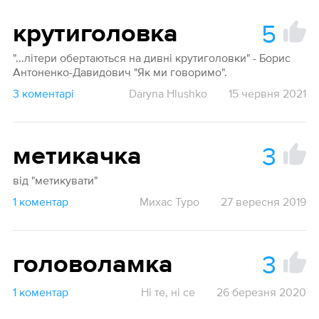
5
крутиголовка
"...літери обертаються на дивні крутиголовки" - Борис
Антоненко-Давидович "Як ми говоримо".
3 коментарі
Daryna Hlushko
15 червня 2021
3
метикачка
від "метикувати"
1 коментар
Михас Туро
27 вересня 2019
3
головоламка
1 коментар
Ні те, ні се
26 березня 2020