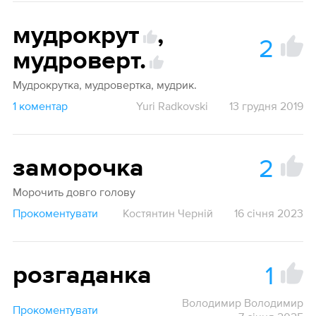
мудрокрут
,
2
мудроверт.
Мудрокрутка, мудровертка, мудрик.
1 коментар
Yuri Radkovski
13 грудня 2019
2
заморочка
Морочить довго голову
Прокоментувати
Костянтин Черній
16 січня 2023
1
розгаданка
Володимир Володимир
Прокоментувати