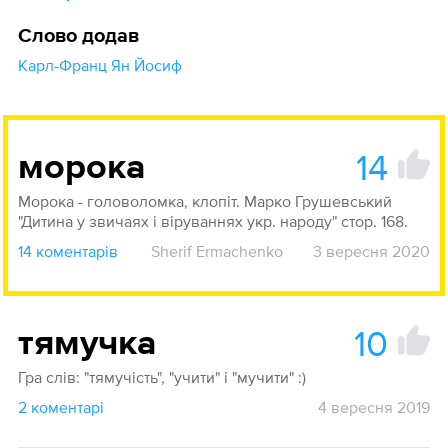
Слово додав
Карл-Франц Ян Йосиф
14
морока
Морока - головоломка, клопіт. Марко Грушевський
"Дитина у звичаях і віруваннях укр. народу" стор. 168.
14 коментарів
Sherif Ermachenko
3 вересня 2020
10
тямучка
Гра слів: "тямучість", "учити" і "мучити" :)
2 коментарі
4 вересня 2019