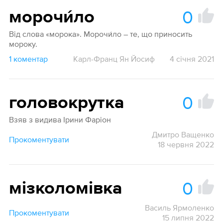
0
морочи́ло
Від слова «морока». Морочи́ло – те, що приносить
мороку.
1 коментар
Карл-Франц Ян Йосиф
4 січня 2021
0
головокрутка
Взяв з видива Ірини Фаріон
Дмитро Ващенко
Прокоментувати
18 червня 2022
0
мізколомівка
Василь Ярмоленко
Прокоментувати
15 липня 2022