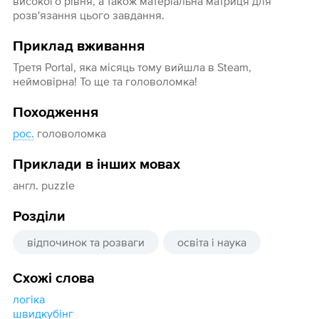
високого рівня, а також матеріальна матриця для
розв'язання цього завдання.
Приклад вживання
Третя Portal, яка місяць тому вийшла в Steam,
неймовірна! То ще та головоломка!
Походження
рос.
головоломка
Приклади в інших мовах
англ. puzzle
Розділи
відпочинок та розваги
освіта і наука
Схожі слова
логіка
швидкубінг