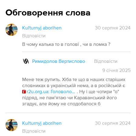
Обговорення слова
Kuľturnyj aborihen
30 серпня 2024
Відповісти
В чому калька то в голові , чи в ломка ?
Римидолов Вертислово
Відповісти
9
січня
2025
Мене теж рупить. Хіба те що в наших старіших
словниках в українській нема, а в російській є
r2u.org.ua: Головоломка
. Ну і ще чотири "о"
підряд, не пам'ятаю чи Караванський його
згадує, але йому не сподобалося б
Kuľturnyj aborihen
30 серпня 2024
Відповісти