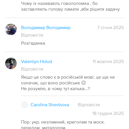
Чому їх називають говололомка , бо
заставляють голову ламати ,аби рішити задачу
Володимир Володимир
7 січня 2025
Відповісти
Розгаданка
Valentyn Holod
11 жовтня 2025
Відповісти
Якщо це слово є в російській мові, це ще не
означає, що воно російське 😐
Не розумію, в чому тут калька...?
Carolina Shevtsova
Відповісти
18
грудня
2025
Пор. укр. незламний, криголам та моск.
перелом, металолом.