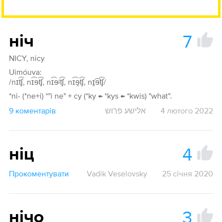
7
ніч
NICY, nicy
Uimóuva:
/nɪt͡ʃ, nɪ͡ɘt͡ʃ, nɪ͡ɘʲt͡ʃ, nɪ͡ɘ̯t͡ʃ, nɪ̯͡ɘt͡ʃ/
*ni- (*ne+i) *"i ne" + cy (*ky ← *kys ← *kwis) "what".
9 коментарів
אלישע פרוש
4 лютого 2022
4
ніц
Прокоментувати
Vadik Veselovsky
25 січня 2020
3
нічо