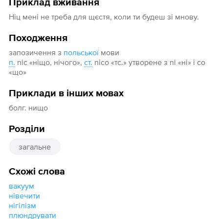
Приклад вживання
Ніц мені не треба для щєстя, коли ти будеш зі мнову.
Походження
запозичення з
польської
мови
п.
nic «ніщо, нічого»,
ст.
nico «тс.» утворене з ni «ні» і со
«що»
Приклади в інших мовах
болг. нищо
Розділи
загальне
Схожі слова
вакуум
нівечити
нігілізм
плюндрувати