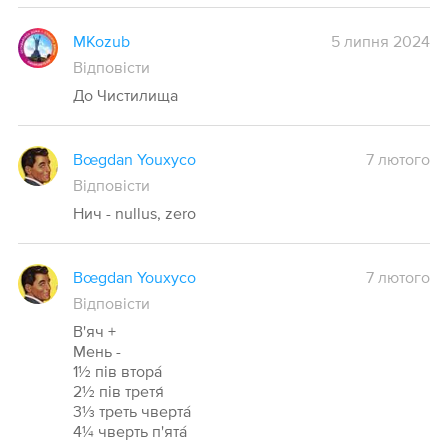
MKozub
5 липня 2024
Відповісти
До Чистилища
Bœgdan Youxyco
7 лютого
Відповісти
Нич - nullus, zero
Bœgdan Youxyco
7 лютого
Відповісти
В'яч +
Мень -
1½ пів втора́
2½ пів третя́
3⅓ треть чверта́
4¼ чверть п'ята́