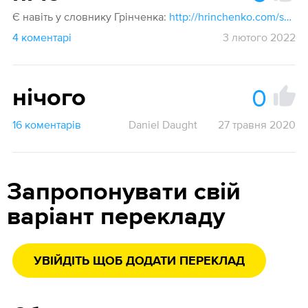
Є навіть у словнику Грінченка:
http://hrinchenko.com/slovar/znachenie-slova/33160-nicho.html
4 коментарі
3 лютого 2022
0
нічого
16 коментарів
Daniel Daught
27 травня 2020
Запропонувати свій
варіант перекладу
УВІЙДІТЬ ЩОБ ДОДАТИ ПЕРЕКЛАД