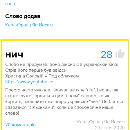
ґонц
Слово додав
Карл-Франц Ян Йосиф
28
нич
Слово не придумав, воно дійсно є в українській мові.
Стрів його перше був звідси:
Христина Соловій – Под облачком
https://www.youtube.com/watch?v=WjnWmFHtGzI
Просто часто чую від галичан це їхнє "ніц", і вони, так
схоже, дуже гордяться цим "своїм" словом, то як
кортить, вживайте вже щиро українске "нич". Не бійтеся
здаватися "сільськими", коли це споконвічне наше
слово!
Карл-Франц Ян Йосиф
20 коментарів
24 січня 2020