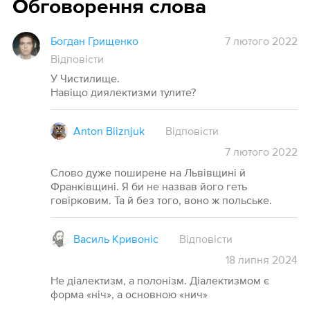
Обговорення слова
Богдан Грищенко
7 лютого 2022
Відповісти
У Чистилище.
Навіщо диялектизми тулите?
Anton Bliznjuk
Відповісти
7
лютого
2022
Слово дуже поширене на Львівщині й
Франківщині. Я би не назвав його геть
говірковим. Та й без того, воно ж польське.
Василь Кривоніс
Відповісти
18
липня
2024
Не діалектизм, а полонізм. Діалектизмом є
форма «ніч», а основною «нич»