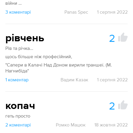
війни …
3 коментарі
Panas Spec
1 серпня 2022
2
рівчень
Рів та річка...
щось більше ніж професійний,
"Сапери в Калачі Над Доном вирили траншеї. (М.
Нагнибіда"
1 коментар
Вадим Казак
1 серпня 2022
2
копач
геть просто
2 коментарі
Ромко Мацюк
18 жовтня 2022