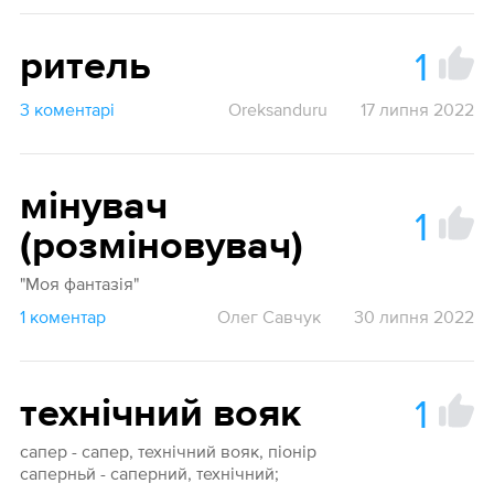
1
ритель
3 коментарі
Oreksanduru
17 липня 2022
мінувач
1
(розміновувач)
"Моя фантазія"
1 коментар
Олег Савчук
30 липня 2022
1
технічний вояк
сапер - сапер, технічний вояк, піонір
саперньй - саперний, технічний;