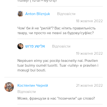
‹ruiléy› (*rū-dl-+-ēy-o-s)?
Anton Bliznjuk
Відповісти
18
жовтня
2022
Чом' би й не "рилїй"? Вас нітить правильність
твару, чи просто не певні за будову/суфікс?
אלישע פרוש
Відповісти
19
жовтня
2022
Nepèuen eimy yac pocêp teacneity nai. Pravilen
tuar buimy oumél tuoriti. Tuar ‹ruiléy› e pravilen i
mœugl bui bouti.
Костянтин Черній
21 жовтня 2022
Відповісти
Може, французи в нас "позичили" це слово?