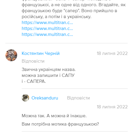
французької, а не одне від одного. Вгадайте, як
французькою буде "сапер". Воно прийшло в
російську, а потім і в українську.
https://www.multitran.com/m.exe?s=sape&l1=4&l2=2
https://www.multitran.com/m.exe?fscreen=2&l1=4&l2=2&s=Saper
https://www.multitran.com/m.exe?fscreen=1&l1=4&l2=2&s=sapeur
Костянтин Черній
18 липня 2022
Відповісти
Звична українцям назва.
можна залишити і САПУ
і - САПЕРА.
Oreksanduru
Відповісти
18
липня
2022
Можна так. А можна й інакше.
Вам потрібна мотика французькою?