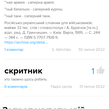
~ная армия - саперна армія;
~ньй батальон - саперний курінь;
~ньй танк - саперний танк.
Російсько-український словник для військовиків:
майже 32 тис. слів і словосполук / А. Бурячок [та ін.];
відп. ред. Д. Гринчишин. — Київ: Варта, 1995. — С. 244.
— 384 с. — ISBN 5-7707-7108-9.
https://archive.org/details/rosukr1995/page/244/mode/1up
1 коментар
S. Velichko
30 липня 2022
1
скритник
хто таємно щось робить
6 коментарів
Надія Целік
31 липня 2022