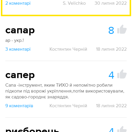
2 коментарі
S. Velichko
30 липня 2022
8
сапар
ар - укр.!
3 коментарі
Костянтин Черній
18 липня 2022
4
сапер
Сапа -інструмент, яким ТИХО й непомітно робили
підкопи під ворожі укріплення,потім використовували,
як садово-городнє знаряддя.
9 коментарів
Костянтин Черній
18 липня 2022
4
риєборець