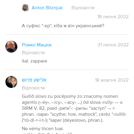
Anton Bliznjuk
Відповісти
18
липня
2022
А суфікс "-ер", хіба ж він український?
Ромко Мацюк
31 липня 2022
Відповісти
ital. zappare
אלישע פרוש
18 жовтня 2022
Відповісти
Guiliõ slovo zu pocêpomy zo znacomy nomen
agentis (‹-éy›, ‹-icy›, ‹-acy› ...) ôd slova ‹ruily› — v.
SIRM V, 82, pœd ‹ри́ти¹›: ‹риль› "заступ" — =
phran. ‹sape› "scythe; hoe, mattock", cèrêz *‹ruiliti›
(*rū-dl-+-i-t-i) "saper (déyeslovo, phran.).
Ne vémy tòcen tuar.