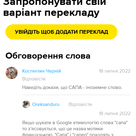
Запропонувати свій
варіант перекладу
УВІЙДІТЬ ЩОБ ДОДАТИ ПЕРЕКЛАД
Обговорення слова
Костянтин Черній
18 липня 2022
Відповісти
Наведіть докази, що САПА - іноземне слово.
Oreksanduru
Відповісти
18
липня
2022
Якщо шукати в Google етимологію слова "сапа"
то з'ясовується, що це назва мотики
французькою. "Сапа" і "сапер" походять з