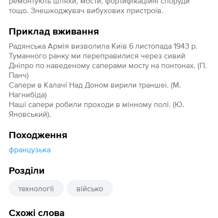
ремонтують шляхи, мости, фортифікаційні споруди
тощо. Знешкоджувач вибухових пристроїв.
Приклад вживання
Радянська Армія визволила Київ 6 листопада 1943 р.
Туманного ранку ми переправилися через сивий
Дніпро по наведеному саперами мосту на понтонах. (П.
Панч)
Сапери в Калачі Над Доном вирили траншеї. (М.
Нагнибіда)
Наші сапери робили проходи в мінному полі. (Ю.
Яновський).
Походження
французька
Розділи
технології
військо
Схожі слова