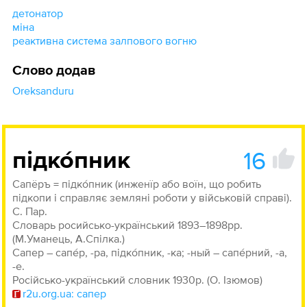
детонатор
міна
реактивна система залпового вогню
Слово додав
Oreksanduru
16
підко́пник
Сапёръ = підко́пник (инженїр або воїн, що робить
підкопи і справляє земляні роботи у військовій справі).
С. Пар.
Словарь росийсько-український 1893–1898рр.
(М.Уманець, А.Спілка.)
Сапер – сапе́р, -ра, підко́пник, -ка; -ный – сапе́рний, -а,
-е.
Російсько-український словник 1930р. (О. Ізюмов)
r2u.org.ua: сапер