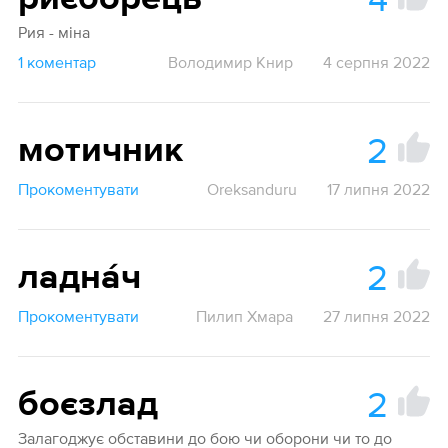
Рия - міна
1 коментар
Володимир Книр
4 серпня 2022
2
мотичник
Прокоментувати
Oreksanduru
17 липня 2022
2
ладна́ч
Прокоментувати
Пилип Хмара
27 липня 2022
2
боєзлад
Залагоджує обставини до бою чи оборони чи то до