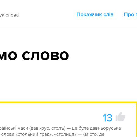
Покажчик слів
Про 
мо слово
13
раїнські часи (дав.-рус. столъ) — це була давньоруська
 слова «стольний град», «столиця» — «місто, де