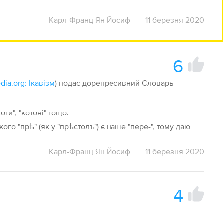
Карл-Франц Ян Йосиф
11 березня 2020
6
dia.org: Ікавізм
) подає дорепресивний Словарь
оти", "котові" тощо.
го "прѣ" (як у "прѣстолъ") є наше "пере-", тому даю
Карл-Франц Ян Йосиф
11 березня 2020
4