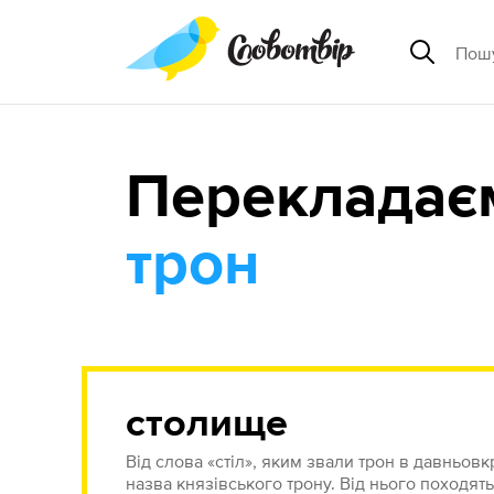
Перекладає
трон
столище
Від слова «стіл», яким звали трон в давньовк
назва князівського трону. Від нього походять