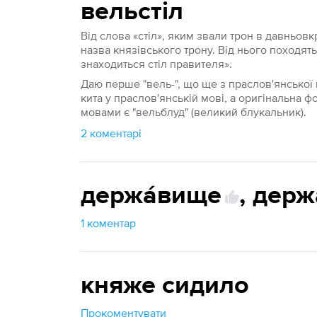
вельстіл
Від слова «стіл», яким звали трон в давньовк
назва князівського трону. Від нього походять
знаходиться стіл правителя».
Даю перше "вель-", що ще з праслов'янсько
кита у праслов'янській мові, а оригінальна 
мовами є "вельблуд" (великий блукальник).
2 коментарі
держа́вище
,
держ
1 коментар
княже сидило
Прокоментувати