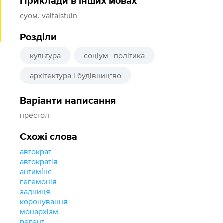
Приклади в інших мовах
суом. valtaistuin
Розділи
культура
соціум і політика
архітектура і будівництво
Варіанти написання
престол
Схожі слова
автократ
автократія
антимі́нс
гегемонія
задниця
коронування
монархізм
регент