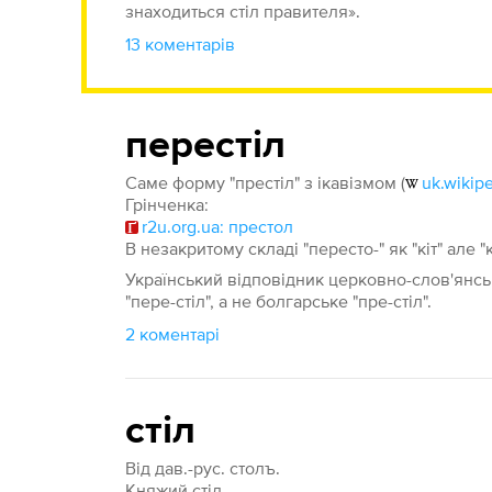
знаходиться стіл правителя».
13 коментарів
перестіл
Саме форму "престіл" з ікавізмом (
uk.wikipe
Грінченка:
r2u.org.ua: престол
В незакритому складі "пересто-" як "кіт" але "к
Український відповідник церковно-слов'янсько
"пере-стіл", а не болгарське "пре-стіл".
2 коментарі
стіл
Від дав.-рус. столъ.
Княжий стіл.