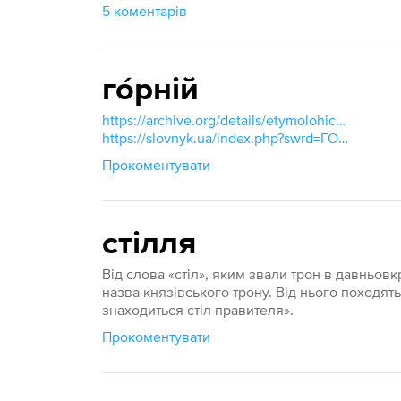
5 коментарів
го́рній
https://archive.org/details/etymolohichno-semantychnyi-slovnyk-ukrainskoi-movy/page/n146/mode/1up
https://slovnyk.ua/index.php?swrd=ГОРНІЙ
Прокоментувати
стілля
Від слова «стіл», яким звали трон в давньовк
назва князівського трону. Від нього походять
знаходиться стіл правителя».
Прокоментувати