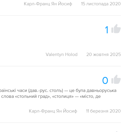
Карл-Франц Ян Йосиф
15 листопада 2020
1
Valentyn Holod
20 жовтня 2025
0
раїнські часи (дав.-рус. столъ) — це була давньоруська
 слова «стольний град», «столиця» — «місто, де
Карл-Франц Ян Йосиф
11 березня 2020