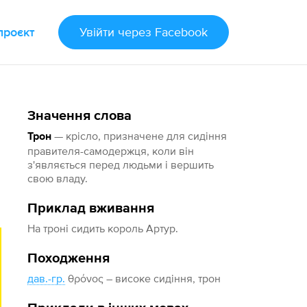
проєкт
Увійти
через Facebook
Значення слова
— крісло, призначене для сидіння
Трон
правителя-самодержця, коли він
з'являється перед людьми і вершить
свою владу.
Приклад вживання
На троні сидить король Артур.
Походження
дав.-гр.
θρόνος – високе сидіння, трон