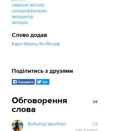
сидіння (місце)
синхрофазотрон
імператор
імперія
Слово додав
Карл-Франц Ян Йосиф
Поділитись з друзями
Поширити
Твіт
Обговорення
слова
Kuľturnyj aborihen
24
листопада