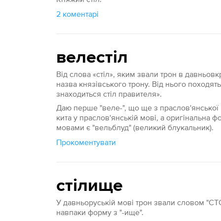
2 коментарі
велестіл
Від слова «стіл», яким звали трон в давньовк
назва князівського трону. Від нього походять
знаходиться стіл правителя».
Даю перше "веле-", що ще з праслов'янсько
кита у праслов'янській мові, а оригінальна 
мовами є "вельблуд" (великий блукальник).
Прокоментувати
стілище
У давньоруській мові трон звали словом "С
навпаки форму з "-ище".