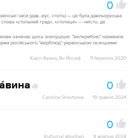
0
раїнські часи (дав.-рус. столъ) — це була давньоруська
 слова «стольний град», «столиця» — «місто, де
ї мови означає щось значущіше: "велерибою" називали
форма російського "верблюд" українською та иншими
Карл-Франц Ян Йосиф
11 березня 2020
0
а́вина
Carolina Shevtsova
19 травня 2024
0
Kuľturnyj aborihen
8 жовтня 2024