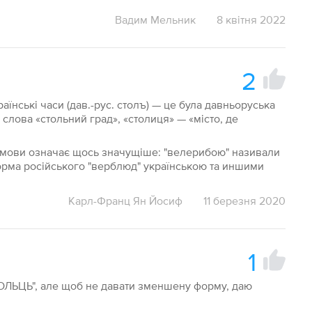
Вадим Мельник
8 квітня 2022
2
раїнські часи (дав.-рус. столъ) — це була давньоруська
 слова «стольний град», «столиця» — «місто, де
ї мови означає щось значущіше: "велерибою" називали
форма російського "верблюд" українською та иншими
Карл-Франц Ян Йосиф
11 березня 2020
1
ТОЛЬЦЬ", але щоб не давати зменшену форму, даю