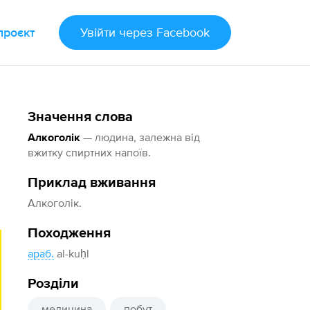
проєкт
Увійти
через Facebook
Значення слова
— людина, залежна від
Алкоголік
вжитку спиртних напоїв.
Приклад вживання
Алкоголік.
Походження
араб.
al-kuḥl
Розділи
медицина
побут