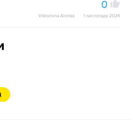
0
Viktorivna Alonka
1 листопада 2024
и
Д