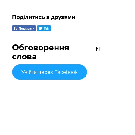
Поділитись з друзями
Поширити
Твіт
Обговорення
слова
Увійти
через Facebook