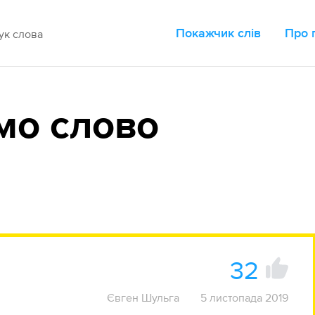
Покажчик слів
Про 
мо слово
32
Євген Шульга
5 листопада 2019