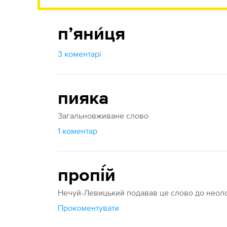
пʼяни́ця
3 коментарі
пияка
Загальновживане слово
1 коментар
пропі́й
Нечуй-Левицький подавав це слово до неоло
Прокоментувати