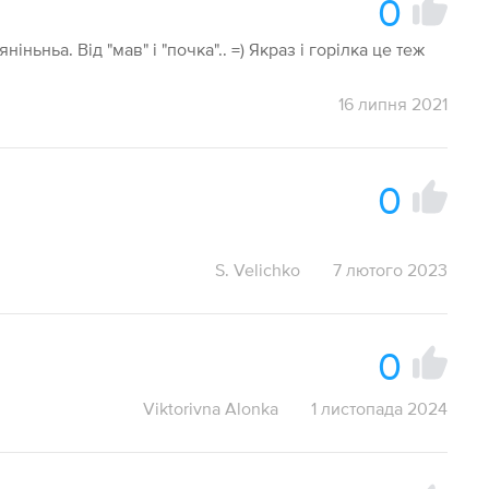
0
іньньа. Від "мав" і "почка".. =) Якраз і горілка це теж
16 липня 2021
0
S. Velichko
7 лютого 2023
0
Viktorivna Alonka
1 листопада 2024