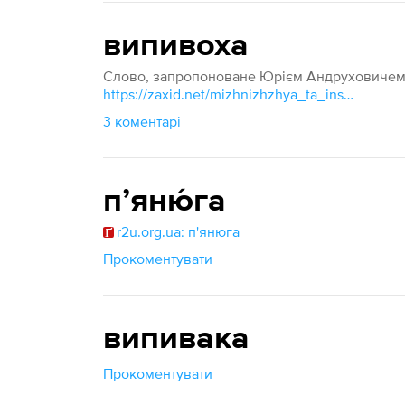
випивоха
Слово, запропоноване Юрієм Андруховичем
https://zaxid.net/mizhnizhzhya_ta_inshi_intimni_mistsyata_andruhovicha_n1251671
3 коментарі
пʼяню́га
r2u.org.ua: п'янюга
Прокоментувати
випивака
Прокоментувати