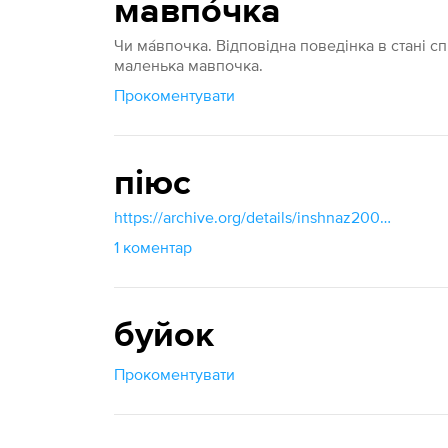
мавпо́чка
Чи ма́впочка. Відповідна поведінка в стані спян
маленька мавпочка.
Прокоментувати
піюс
https://archive.org/details/inshnaz2003/page/30/mode/1up?view=theater
1 коментар
буйок
Прокоментувати