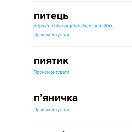
питець
https://archive.org/details/inshnaz2003/page/30/mode/1up?view=theater
Прокоментувати
пиятик
Прокоментувати
пʼяничка
Прокоментувати