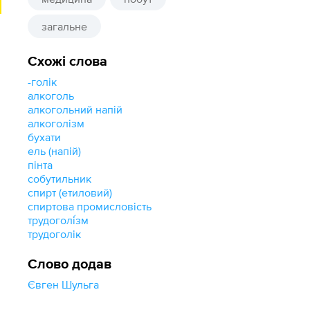
загальне
Схожі слова
-голік
алкоголь
алкогольний напій
алкоголізм
бухати
ель (напій)
пінта
собутильник
спирт (етиловий)
спиртова промисловість
трудоголі́зм
трудоголік
Слово додав
Євген Шульга