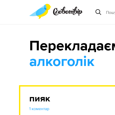
Перекладає
алкоголік
пияк
1 коментар