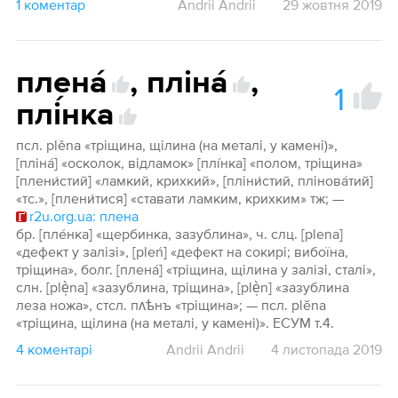
1 коментар
Andrii Andrii
29 жовтня 2019
пленá
,
плінá
,
1
плі́нка
псл. plěna «тріщина, щілина (на металі, у камені)»,
[плінá] «осколок, відламок» [плíнка] «полом, тріщина»
[плени́стий] «ламкий, крихкий», [пліни́стий, пліновáтий]
«тс.», [плени́тися] «ставати ламким, крихким» тж; —
r2u.org.ua: плена
бр. [плéнка] «щербинка, зазублина», ч. слц. [plena]
«дефект у залізі», [pleń] «дефект на сокирі; вибоїна,
тріщина», болг. [пленá] «тріщина, щілина у залізі, сталі»,
слн. [plè̩na] «зазублина, тріщина», [plè̩n] «зазублина
леза ножа», стсл. пʌѣнъ «тріщина»; — псл. plĕna
«тріщина, щілина (на металі, у камені)». ЕСУМ т.4.
4 коментарі
Andrii Andrii
4 листопада 2019