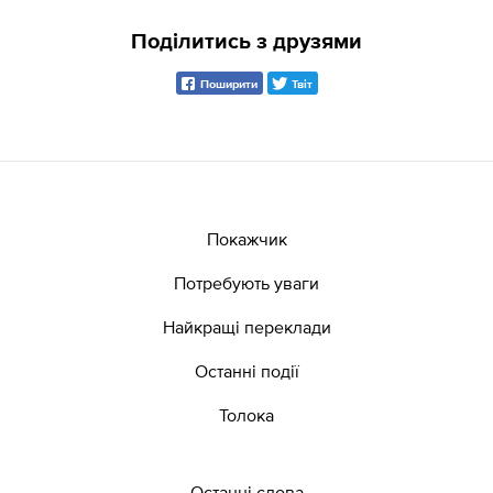
Поділитись з друзями
Поширити
Твіт
Покажчик
Потребують уваги
Найкращі переклади
Останні події
Толока
Останні слова