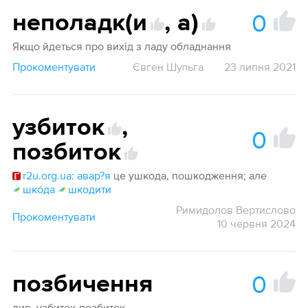
0
неполадк(и
,
а)
Якщо йдеться про вихід з ладу обладнання
Прокоментувати
Євген Шульга
23 липня 2021
узбиток
,
0
позбиток
r2u.org.ua: авар?я
це ушкода, пошкодження; але
шко́да
шкодити
Римидолов Вертислово
Прокоментувати
10 червня 2024
0
позбичення
див. узбиток-позбиток