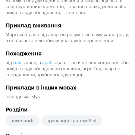
мережі, споруди водопостачання й каналізації або їх
конструктивних елементів; - значне пошкодження або
вихід з ладу обладнання; - зіткнення.
Приклад вживання
Морське право під аварією розуміє не саму катастрофу,
а пов’язані з нею збитки учасників перевезення.
Походження
від
італ.
avaria, з
араб.
авар‎ — значне пошкодження або
вихід з ладу обладнання (машини, аґреґату, апарата,
свердловини, трубопроводу тощо).
Приклади в інших мовах
Ісляндська: slys.
Розділи
технології
транспорт і автомобілі