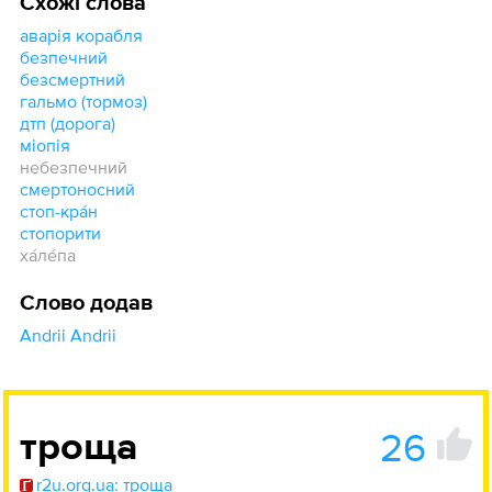
Схожі слова
аварія корабля
безпечний
безсмертний
гальмо (тормоз)
дтп (дорога)
міопія
небезпечний
смертоносний
стоп-кра́н
стопорити
ха́ле́па
Слово додав
Andrii Andrii
26
троща
r2u.org.ua: троща