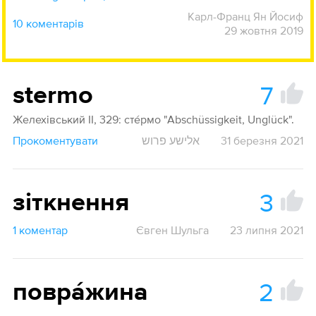
Карл-Франц Ян Йосиф
10 коментарів
29 жовтня 2019
7
stermo
Желехівський ІІ, 329: сте́рмо "Abschüssigkeit, Unglück".
Прокоментувати
אלישע פרוש
31 березня 2021
3
зіткнення
1 коментар
Євген Шульга
23 липня 2021
2
поврáжина