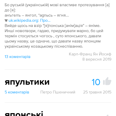
Бо руській (українській) мові властиве протезування [а]
до [я]:
анъгелъ – янгол, *agnьcь – ягня...
uk.wikipedia.org: Протеза
Вийде щось на взір "[я]понська [анім]ація" – яніме.
Инші новотвори, гадаю, придумувати марно, бо цей
термін стосується чогось , суто японського, давати
цьому назву, це одначе, що давати назву японцям
українському козацькому піснеспіванню.
Карл-Франц Ян Йосиф
13 коментарів
8 вересня 2019
10
япультики
5 коментарів
Петро Пшеничний
25 травня 2015
японські