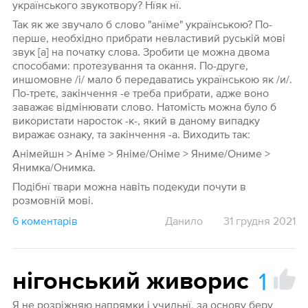
українського звукотвору? Нїяк нї.
Так як же звучало б слово "анїме" українською? По-
перше, необхідно прибрати невластивий руській мові
звук [а] на початку слова. Зробити це можна двома
способами: протезування та окання. По-друге,
иншомовне /і/ мало б передаватись українською як /и/.
По-третє, закінчення -е треба прибрати, адже воно
заважає відмінювати слово. Натомість можна було б
використати наросток -к-, який в даному випадку
виражає ознаку, та закінчення -а. Виходить так:
Анімейшн > Аніме > Яніме/Оніме > Яниме/Ониме >
Янимка/Онимка.
Подібнї твари можна навіть подекуди почути в
розмовнїй мові.
6 коментарів
Данило
31 грудня 2021
1
нігонський живорис
Я не розріжняю напрямки і учильнї, за основу беру