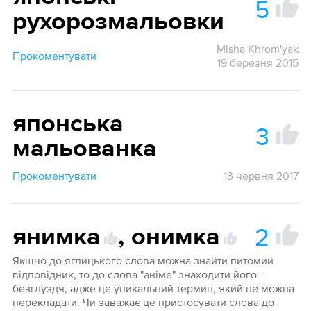
5
рухорозмальовки
Misha Khrom'yak
Прокоментувати
19 березня 2015
японська
3
мальованка
Прокоментувати
13 червня 2017
2
янимка
,
онимка
2
1
Якшчо до яглицького слова можна знайти питомий
відповідник, то до слова "аніме" знаходити його –
безглуздя, адже це уникальний термин, який не можна
перекладати. Чи заважає це пристосувати слова до