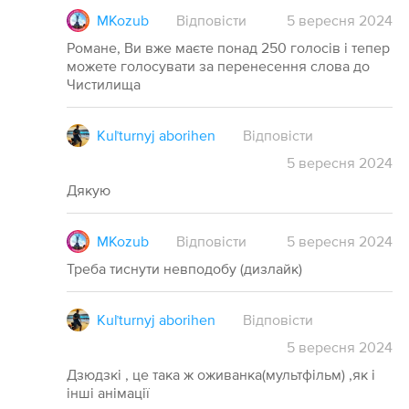
MKozub
Відповісти
5
вересня
2024
Романе, Ви вже маєте понад 250 голосів і тепер
можете голосувати за перенесення слова до
Чистилища
Kuľturnyj aborihen
Відповісти
5
вересня
2024
Дякую
MKozub
Відповісти
5
вересня
2024
Треба тиснути невподобу (дизлайк)
Kuľturnyj aborihen
Відповісти
5
вересня
2024
Дзюдзкі , це така ж оживанка(мультфільм) ,як і
інші анімації