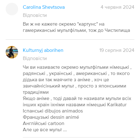
Carolina Shevtsova
4 червня 2024
Відповісти
Ви ж не кажете окремо "картунс" на
гамериканські мультфільми, тож до Чистилища
Kuľturnyj aborihen
19 серпня 2024
Відповісти
Чи ви називаєте окремо мультфільми німецькі ,
радянські , українські , американські , то якого
дідька ви так маячите з аніме , хоч це
звичайнісінький мульт , просто з японськими
традиціями
Якщо аніме , тоді давай те називати мульти всіх
інших країн їхніми назвами німецькі Karikatur
Іспанські dibujos animados
Французькі dessin animé
Англійські cartoon
Але це все мульт ...