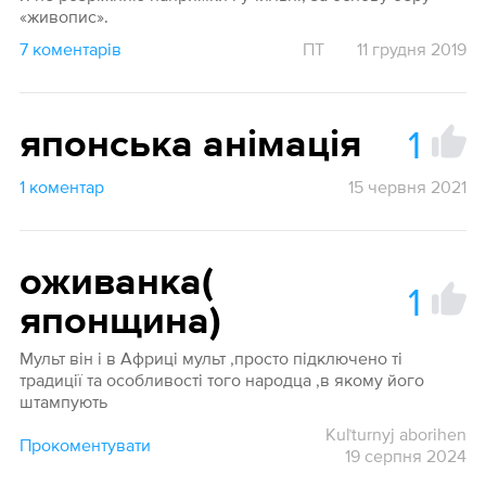
«живопис».
7 коментарів
ПТ
11 грудня 2019
1
японська анімація
1 коментар
15 червня 2021
оживанка(
1
японщина)
Мульт він і в Африці мульт ,просто підключено ті
традиції та особливості того народца ,в якому його
штампують
Kuľturnyj aborihen
Прокоментувати
19 серпня 2024