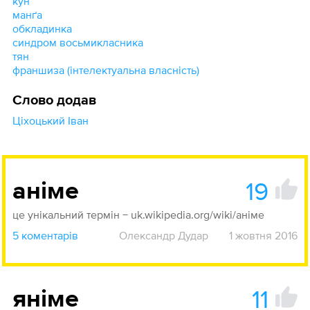
кун
манґа
обкладинка
синдром восьмикласника
тян
франшиза (інтелектуальна власність)
Слово додав
Ціхоцький Іван
19
аніме
це унікальний термін − uk.wikipedia.org/wiki/аніме
5 коментарів
Олександр Дудар
1 жовтня 2016
11
яніме