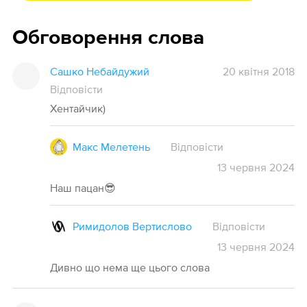
Обговорення слова
Сашко Небайдужий
20 квітня 2018
Відповісти
Хентайчик)
Макс Мелетень
Відповісти
13
червня
2024
Наш пацан😎
Римидолов Вертислово
Відповісти
13
червня
2024
Дивно що нема ще цього слова