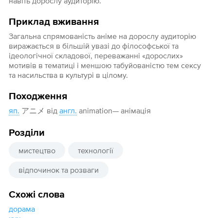
навіть дорослу аудиторію.
Приклад вживання
Загальна спрямованість аніме на дорослу аудиторію
виражається в більшій увазі до філософської та
ідеологічної складової, переважанні «дорослих»
мотивів в тематиці і меншою табуйованістю тем сексу
та насильства в культурі в цілому.
Походження
яп.
アニメ від
англ.
animation— анімація
Розділи
мистецтво
технології
відпочинок та розваги
Схожі слова
дорама