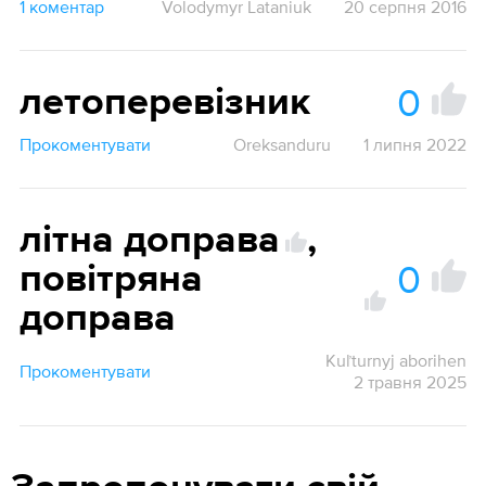
1 коментар
Volodymyr Lataniuk
20 серпня 2016
0
летоперевізник
Прокоментувати
Oreksanduru
1 липня 2022
літна доправа
,
0
повітряна
доправа
Kuľturnyj aborihen
Прокоментувати
2 травня 2025