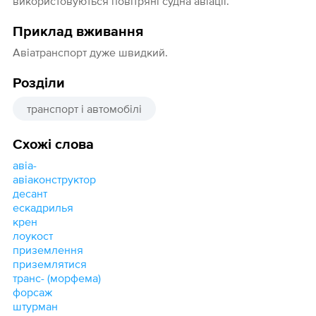
використовуються повітряні судна авіації.
Приклад вживання
Авіатранспорт дуже швидкий.
Розділи
транспорт і автомобілі
Схожі слова
авіа-
авіаконструктор
десант
ескадрилья
крен
лоукост
приземлення
приземлятися
транс- (морфема)
форсаж
штурман