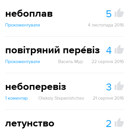
5
небоплав
Прокоментувати
4 листопада 2016
4
повітряний пере́віз
Прокоментувати
Василь Мур
22 серпня 2016
3
небоперевіз
1 коментар
Oleksiy Stepanishchev
21 серпня 2016
2
летунство