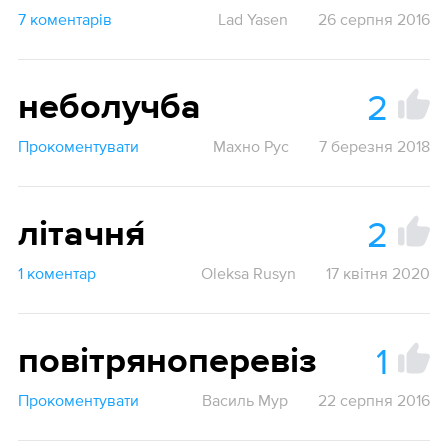
7 коментарів
Lad Yasen
26 серпня 2016
2
неболучба
Прокоментувати
Махно Рус
7 березня 2018
2
літачня́
1 коментар
Oleksa Rusyn
17 квітня 2020
1
повітряноперевіз
Прокоментувати
Василь Мур
22 серпня 2016