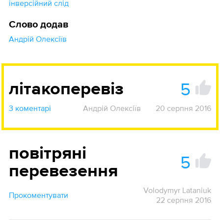
інверсійний слід
Слово додав
Андрій Олексіїв
5
літакоперевіз
3 коментарі
Андрій Олексіїв
20 серпня 2016
повітряні
5
перевезення
Volodymyr Lataniuk
Прокоментувати
22 серпня 2016