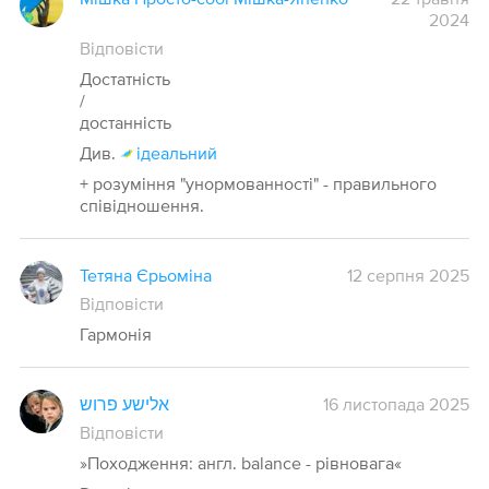
2024
Відповісти
Достатність
/
достанність
Див.
ідеальний
+ розуміння "унормованності" - правильного
співідношення.
Тетяна Єрьоміна
12 серпня 2025
Відповісти
Гармонія
אלישע פרוש
16 листопада 2025
Відповісти
»Походження: англ. balance - рівновага«