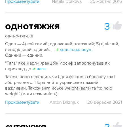
Прокоментувати
Natala Doikova
25 жовтня 2016
3
однотяжжя
од-н-о-тяг-ьje
Один — 4) той самий; однаковий, тотожний; 5) цілісний,
неподільний; єдиний. —
sum.in.ua: odyn
Одиний — єдиний.
"Тяга" яке Карл-Франц Ян Йосиф запропонував як
переклад до
вага
Також, воно підходить як і для фізчного балансу так і
абстрактного. Порівняйте українське важкий і
важливий. Також англійське weight (вага) та "to hold
weight" (мати важливість).
Прокоментувати
Anton Bliznjuk
20 вересня 2021