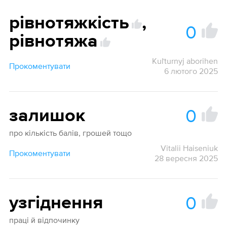
рівнотяжкість
,
0
рівнотяжа
Kuľturnyj aborihen
Прокоментувати
6 лютого 2025
0
залишок
про кількість балів, грошей тощо
Vitalii Haiseniuk
Прокоментувати
28 вересня 2025
0
узгіднення
праці й відпочинку