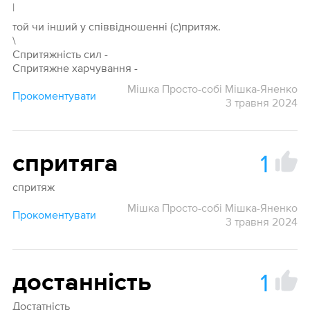
|
той чи інший у співвідношенні (с)притяж.
\
Спритяжність сил -
Спритяжне харчування -
Мішка Просто-собі Мішка-Яненко
Прокоментувати
3 травня 2024
1
спритяга
спритяж
Мішка Просто-собі Мішка-Яненко
Прокоментувати
3 травня 2024
1
достанність
Достатність