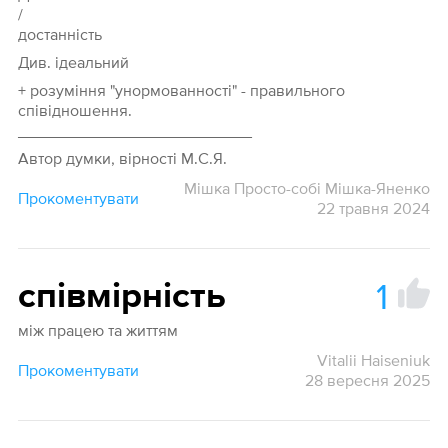
/
достанність
Див. ідеальний
+ розуміння "унормованності" - правильного
співідношення.
__________________________
Автор думки, вірності М.С.Я.
Мішка Просто-собі Мішка-Яненко
Прокоментувати
22 травня 2024
1
співмірність
між працею та життям
Vitalii Haiseniuk
Прокоментувати
28 вересня 2025