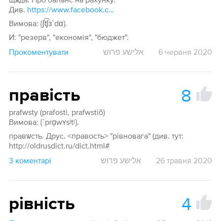
Див.
https://www.facebook.com/groups/alter.movoznavstvo/permalink/1649948935151250/
Вимова: {ʃt͡ʃɜˈdɑ}.
И: "резерв", "економія", "бюджет".
Прокоментувати
אלישע פרוש
6 червня 2020
8
правість
prafwsty (prafosti, prafwstiõ)
Вимова: {ˈprɑ̝wʏsʲtʲ}.
правѡсть. Друс. <правость> "рівновага" (див. тут:
http://oldrusdict.ru/dict.html#
3 коментарі
אלישע פרוש
26 травня 2020
4
рівність