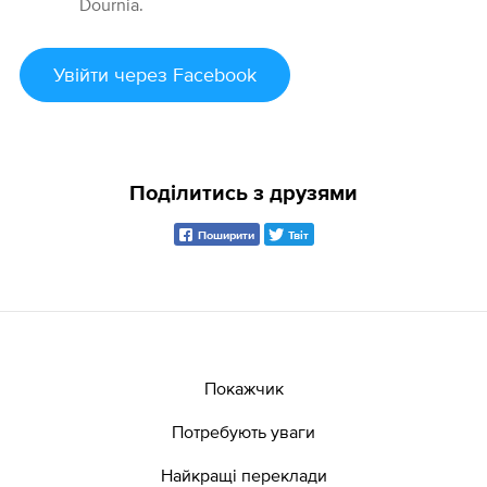
Dournia.
Увійти
через Facebook
Поділитись з друзями
Поширити
Твіт
Покажчик
Потребують уваги
Найкращі переклади