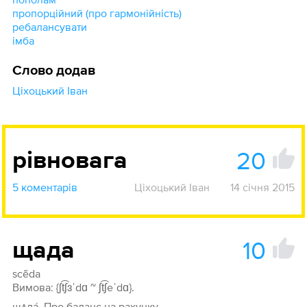
пропорційний (про гармонійність)
ребалансувати
імба
Слово додав
Ціхоцький Іван
20
рівновага
5 коментарів
Ціхоцький Іван
14 січня 2015
10
щада
scẽda
Вимова: {ʃt͡ʃɜˈdɑ ~ ʃt͡ʃeˈdɑ}.
щѧдá. Про баланс на рахунку.