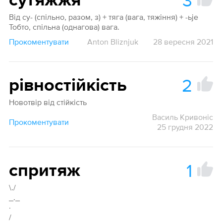
3
сутяжжя
Від су- (спільно, разом, з) + тяга (вага, тяжіння) + -ьje
Тобто, спільна (однагова) вага.
Прокоментувати
Anton Bliznjuk
28 вересня 2021
2
рівностійкість
Новотвір від стійкість
Василь Кривоніс
Прокоментувати
25 грудня 2022
1
спритяж
\./
_._
·
/