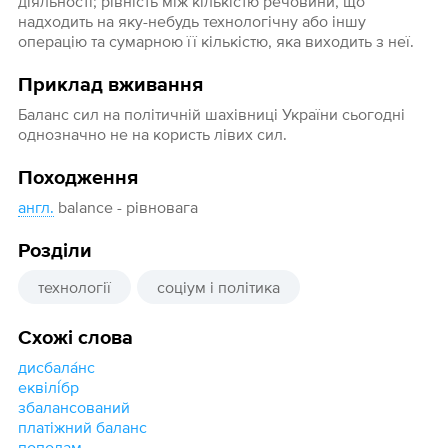
діяльності; рівність між кількістю речовини, що
надходить на яку-небудь технологічну або іншу
операцію та сумарною її кількістю, яка виходить з неї.
Приклад вживання
Баланс сил на політичній шахівниці України сьогодні
однозначно не на користь лівих сил.
Походження
англ.
balance - рівновага
Розділи
технології
соціум і політика
Схожі слова
дисбала́нс
еквілі́бр
збалансований
платіжний баланс
пополам