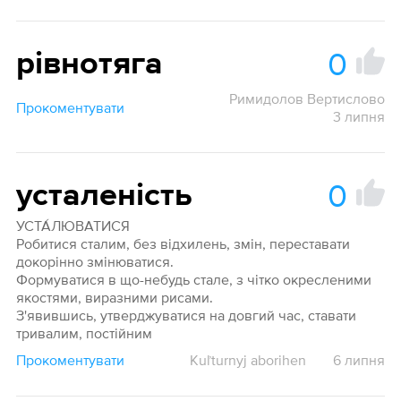
0
рівнотяга
Римидолов Вертислово
Прокоментувати
3 липня
0
усталеність
УСТА́ЛЮВАТИСЯ
Робитися сталим, без відхилень, змін, переставати
докорінно змінюватися.
Формуватися в що-небудь стале, з чітко окресленими
якостями, виразними рисами.
З'явившись, утверджуватися на довгий час, ставати
тривалим, постійним
Прокоментувати
Kuľturnyj aborihen
6 липня