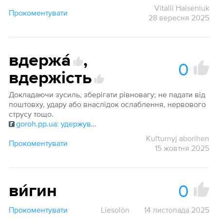
Vitalii Haiseniuk
Прокоментувати
28 вересня 2025
вдержа́
,
0
вдержість
Докладаючи зусиль, зберігати рівновагу; не падати від
поштовху, удару або внаслідок ослаблення, нервового
струсу тощо.
goroh.pp.ua: удержуватися
Kuľturnyj aborihen
Прокоментувати
15 жовтня 2025
0
ви́гин
Прокоментувати
Liesolòn
14 листопада 2025