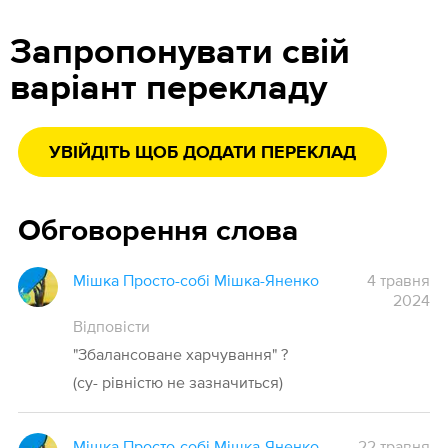
Запропонувати свій
варіант перекладу
УВІЙДІТЬ ЩОБ ДОДАТИ ПЕРЕКЛАД
Обговорення слова
Мішка Просто-собі Мішка-Яненко
4 травня
2024
Відповісти
"Збалансоване харчування" ?
(су- рівністю не зазначиться)
Мішка Просто-собі Мішка-Яненко
22 травня