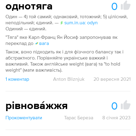
0
однотяга
Один — 4) той самий; однаковий, тотожний; 5) цілісний,
неподільний; єдиний. —
sum.in.ua: odyn
Одиний — єдиний.
"Тяга" яке Карл-Франц Ян Йосиф запропонував як
переклад до
вага
Також, воно підходить як і для фізчного балансу так і
абстрактного. Порівняйте українське важкий і
важливий. Також англійське weight (вага) та "to hold
weight" (мати важливість).
1 коментар
Anton Bliznjuk
20 вересня 2021
0
рівновáжжя
Прокоментувати
Тарас Береза
8 січня 2023