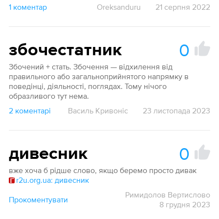
1 коментар
Oreksanduru
21 серпня 2022
0
збочестатник
Збочений + стать. Збочення — відхилення від
правильного або загальноприйнятого напрямку в
поведінці, діяльності, поглядах. Тому нічого
образливого тут нема.
2 коментарі
Василь Кривоніс
23 листопада 2023
0
дивесник
вже хоча б рідше слово, якщо беремо просто дивак
r2u.org.ua: дивесник
Римидолов Вертислово
Прокоментувати
8 грудня 2023