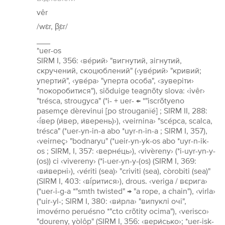
vêr
/wɛr, β̞ɛr/
___
*uer-os
SIRM I, 356: ‹ве́рий› "вигнутий, зігнутий,
скручений, скоцюблений" (‹уве́рий› "кривий;
упертий", ‹уве́ра› "уперта особа", ‹зуверіти›
"покоробитися"), siõduige teagnõty slova: ‹ivêr›
"trésca, strougyca" (*i- + uer- ← *"iscrõtyeno
pasemçe dèrevinui [po strouganïé] ; SIRM II, 288:
‹і́вер (и́вер, и́верень)›), ‹veirnina› "scépca, scalca,
trésca" (*uer-yn-in-a abo *uyr-n-in-a ; SIRM I, 357),
‹veirneç› "bodnaryu" (*ueir-yn-yk-os abo *uyr-n-ik-
os ; SIRM, I, 357: ‹верне́ць›), ‹vivèreny› (*i-uyr-yn-y-
(os)) ci ‹vivereny› (*i-uer-yn-y-(os) (SIRM I, 369:
‹ви́верні›), ‹vériti (sea)› "criviti (sea), còrobiti (sea)"
(SIRM I, 403: ‹ві́ритися›), drous. ‹veriga / вєрига›
(*uer-i-g-a *"smth twisted" → "a rope, a chain"), ‹virla›
(*uir-yl-; SIRM I, 380: ‹ви́рла› "випуклі очі",
imovérno peruésno *"cto crõtity ocima"), ‹verisco›
"doureny, yòlôp" (SIRM I, 356: ‹вери́сько›; *uer-isk-