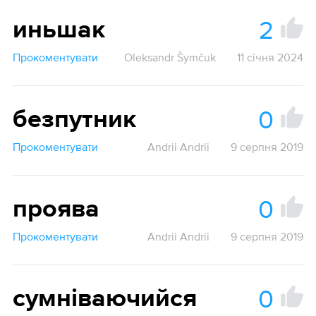
2
иньшак
Прокоментувати
Oleksandr Šymčuk
11 січня 2024
0
безпутник
Прокоментувати
Andrii Andrii
9 серпня 2019
0
проява
Прокоментувати
Andrii Andrii
9 серпня 2019
0
сумніваючийся