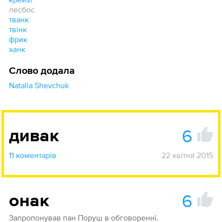
лесбос
тванк
твінк
фрик
ханк
Слово додала
Natalia Shevchuk
6
дивак
11 коментарів
22 квітня 2015
6
онак
Запропонував пан Поруш в обговоренні.