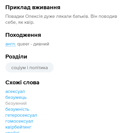
Приклад вживання
Повадки Олексія дуже лякали батьків. Він поводив
себе, як квір.
Походження
англ.
queer - дивний
Розділи
соціум і політика
Схожі слова
асексуал
безумець
безумний
безумність
гетеросексуал
гомосексуал
квірбейтинг
крейзі