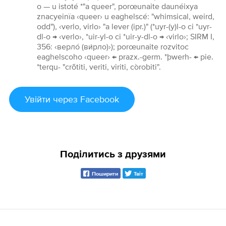
o — u istoté *"a queer", porœunaite daunéixya
znacyeinïa ‹queer› u eaghelscé: "whimsical, weird,
odd"), ‹verlo, virlo› "a lever (ipr.)" (*uyr-(y)l-o ci *uyr-
dl-o → ‹verlo›, *uir-yl-o ci *uir-y-dl-o → ‹virlo›; SIRM I,
356: ‹верло́ (ви́рло)›); porœunaite rozvitoc
eaghelscoho ‹queer› ← prazx.-germ. *þwerh- ← pie.
*terqu- "crõtiti, veriti, viriti, còrobiti".
Увійти
через Facebook
Поділитись з друзями
Поширити
Твіт