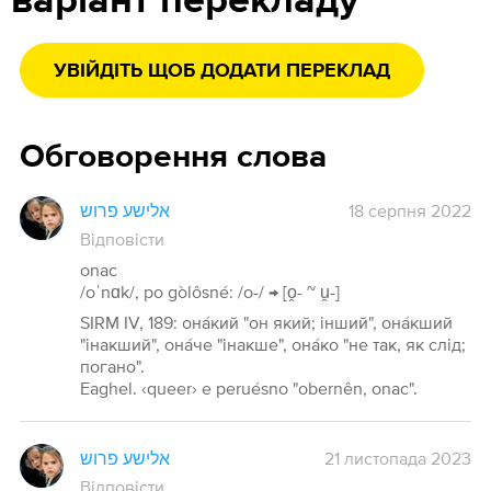
варіант перекладу
УВІЙДІТЬ ЩОБ ДОДАТИ ПЕРЕКЛАД
Обговорення слова
אלישע פרוש
18 серпня 2022
Відповісти
onac
/oˈnɑk/, po gòlôsné: /o-/ → [o̯- ~ u̯-]
SIRM IV, 189: она́кий "он який; інший", она́кший
"інакший", она́че "інакше", она́ко "не так, як слід;
погано".
Eaghel. ‹queer› e peruésno "obernên, onac".
אלישע פרוש
21 листопада 2023
Відповісти