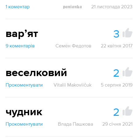
1 коментар
𝖕𝖆𝖓𝖎𝖆𝖓𝖐𝖆
21 листопада 2023
3
варʼят
9 коментарів
Семён Федотов
22 квітня 2017
2
веселковий
Прокоментувати
Vitalii Makoviičuk
5 серпня 2019
2
чудник
Прокоментувати
Влада Пашкова
29 січня 2021