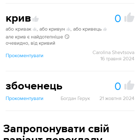
0
крив
або
кривак
,
або кривун
,
або кривець
але крив є найдотепніше 😏
очевидно, від кривий
Carolina Shevtsova
Прокоментувати
16 травня 2024
0
збоченець
Прокоментувати
Богдан Герук
21 жовтня 2024
Запропонувати свій