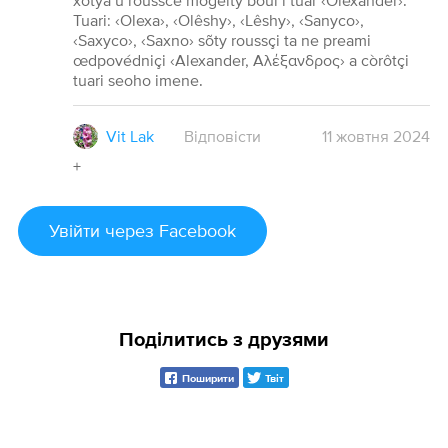
xotya u rousscé mogeity boui i tuar ‹Olexander›.
Tuari: ‹Olexa›, ‹Olêshy›, ‹Lêshy›, ‹Sanyco›,
‹Saxyco›, ‹Saxno› sõty roussçi ta ne preami
œdpovédniçi ‹Alexander, Αλέξανδρος› a còrôtçi
tuari seoho imene.
Vit Lak
Відповісти
11
жовтня
2024
+
Увійти
через Facebook
Поділитись з друзями
Поширити
Твіт