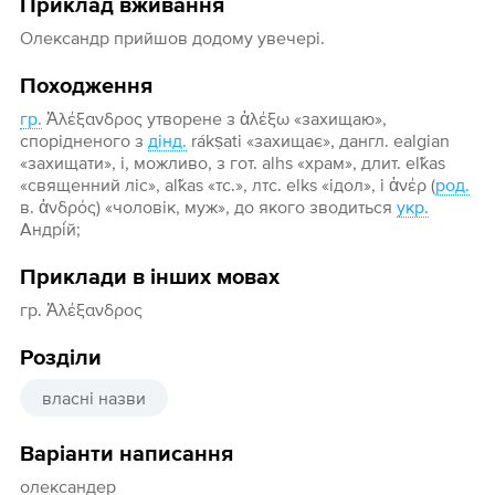
Приклад вживання
Олександр прийшов додому увечері.
Походження
гр.
Ἀλέξανδρος утворене з ἀλέξω «захищаю»,
спорідненого з
дінд.
rákṣati «захищає», дангл. ealgian
«захищати», і, можливо, з гот. alhs «храм», длит. el˜kas
«священний ліс», аl˜kas «тс.», лтс. еlks «ідол», і ἀνέρ (
род.
в. ἀνδρός) «чоловік, муж», до якого зводиться
укр.
Андрі́й;
Приклади в інших мовах
гр. Ἀλέξανδρος
Розділи
власні назви
Варіанти написання
олександер