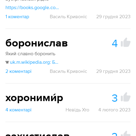
https://books.google.com.ua/books?id=S7NNDgAAQBAJ&pg=PT295&lpg=PT295&dq=боронимир&source=bl&ots=Q44D9mfOU_&sig=ACfU3U26Hn4_0RjESY5Maor7o2pZYn_5uw&hl=uk&sa=X&ved=2ahUKEwiw6KCA37SDAxV5Z_EDHTaKACUQ6AF6BAgdEAI#v=onepage&q=боронимир&f=false
1 коментар
Василь Кривоніс
29 грудня 2023
4
боронислав
Який славно боронить
uk.m.wikipedia.org: Броніслав (ім'я)
2 коментарі
Василь Кривоніс
29 грудня 2023
3
хороними́р
4 коментарі
Невідь Хто
4 лютого 2023