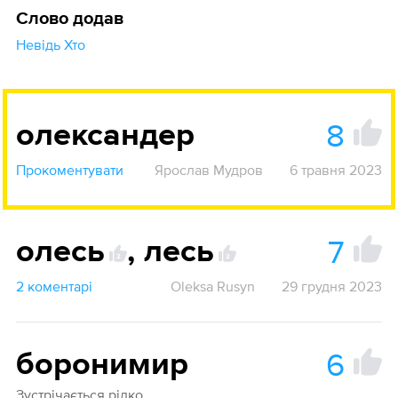
Слово додав
Невідь Хто
8
олександер
Прокоментувати
Ярослав Мудров
6 травня 2023
7
олесь
,
лесь
2
2
2 коментарі
Oleksa Rusyn
29 грудня 2023
6
боронимир
Зустрічається рідко