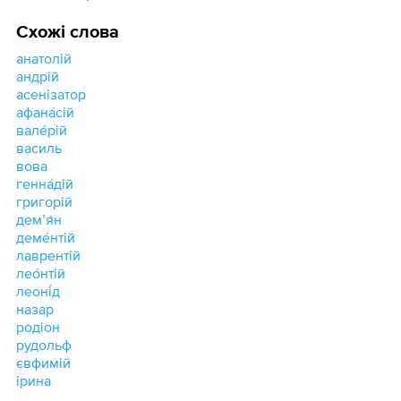
Схожі слова
анатолій
андрій
асенізатор
афана́сій
вале́рій
василь
вова
генна́дій
григорій
демʼя́н
деме́нтій
лаврентій
лео́нтій
леоні́д
назар
родіон
рудольф
євфимій
ірина