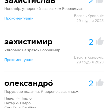
2
захистислав
Новотвір, утворений за зразком Боронислав
Василь Кривоніс
Прокоментувати
29 грудня 2023
2
захистимир
Утворено на зразок Боронимир
Василь Кривоніс
Прокоментувати
29 грудня 2023
2
олександро́
Порушеве подання. Утворено за звичаєм:
Павел -> Павло
Петер -> Петро
Самуїл -> Самійло