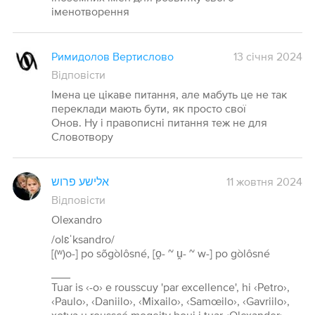
іменотворення
Римидолов Вертислово
13 січня 2024
Відповісти
Імена це цікаве питання, але мабуть це не так
переклади мають бути, як просто свої
Онов. Ну і правописні питання теж не для
Словотвору
אלישע פרוש
11 жовтня 2024
Відповісти
Olexandro
/olɛˈksandro/
[(ʷ)o-] po sõgòlôsné, [o̯- ~ u̯- ~ w-] po gòlôsné
___
Tuar is ‹-o› e rousscuy 'par excellence', hi ‹Petro›,
‹Paulo›, ‹Daniilo›, ‹Mixailo›, ‹Samœilo›, ‹Gavriilo›,