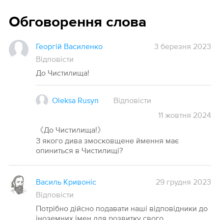
Обговорення слова
Георгій Василенко
3 березня 2023
Відповісти
До Чистилища!
Oleksa Rusyn
Відповісти
11
жовтня
2024
《До Чистилища!》
З якого дива змосковщене ймення має
опиниться в Чистилищі?
Василь Кривоніс
29 грудня 2023
Відповісти
Потрібно дійсно подавати наші відповідники до
іноземних імен для розвитку свого