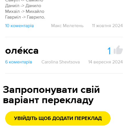
Даниїл -> Данило
Михаїл -> Михайло
Гавриїл -> Гаврило.
10 коментарів
Макс Мелетень
11 жовтня 2024
1
оле́кса
6 коментарів
Carolina Shevtsova
14 вересня 2024
Запропонувати свій
варіант перекладу
УВІЙДІТЬ ЩОБ ДОДАТИ ПЕРЕКЛАД