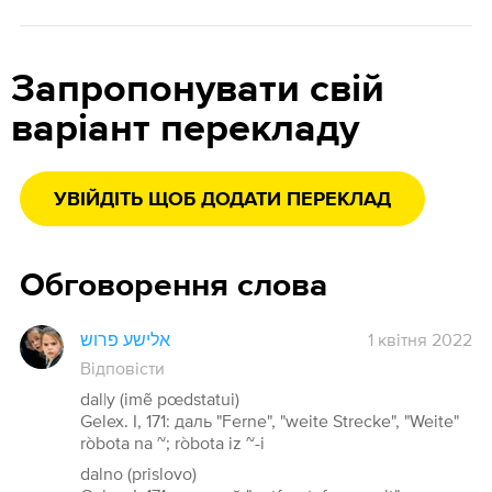
Запропонувати свій
варіант перекладу
УВІЙДІТЬ ЩОБ ДОДАТИ ПЕРЕКЛАД
Обговорення слова
אלישע פרוש
1 квітня 2022
Відповісти
dal|y (imẽ pœdstatui)
Gelex. I, 171: даль "Ferne", "weite Strecke", "Weite"
ròbota na ~; ròbota iz ~-i
dalno (prislovo)