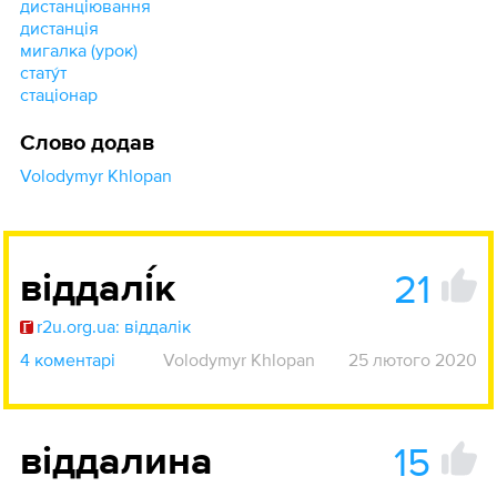
дистанціювання
дистанція
мигалка (урок)
стату́т
стаціонар
Слово додав
Volodymyr Khlopan
21
віддалі́к
r2u.org.ua: віддалік
4 коментарі
Volodymyr Khlopan
25 лютого 2020
15
віддалина