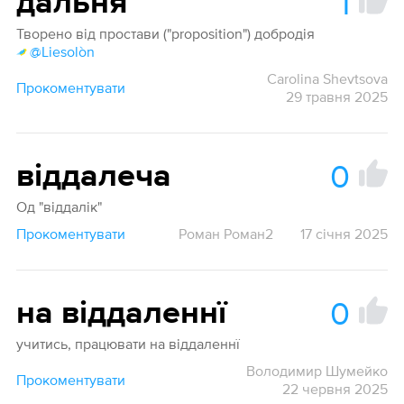
1
да́льня
Творено від простави ("proposition") добродія
@Liesolòn
Carolina Shevtsova
Прокоментувати
29 травня 2025
0
віддалеча
Од "віддалік"
Прокоментувати
Роман Роман2
17 січня 2025
0
на віддаленнї
учитись, працювати на віддаленнї
Володимир Шумейко
Прокоментувати
22 червня 2025