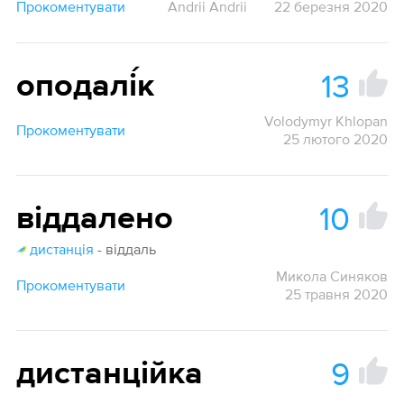
Прокоментувати
Andrii Andrii
22 березня 2020
13
оподалі́к
Volodymyr Khlopan
Прокоментувати
25 лютого 2020
10
віддалено
дистанція
- віддаль
Микола Синяков
Прокоментувати
25 травня 2020
9
дистанційка