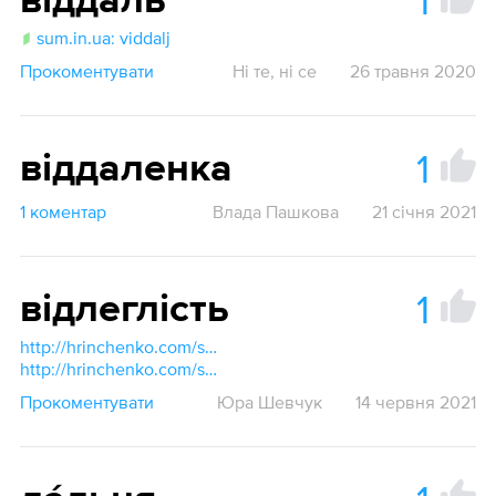
1
віддаль
sum.in.ua: viddalj
Прокоментувати
Ні те, ні се
26 травня 2020
1
віддаленка
1 коментар
Влада Пашкова
21 січня 2021
1
відлеглість
http://hrinchenko.com/slovar/znachenie-slova/6927-vidleghlist.html#show_point
http://hrinchenko.com/slovar/znachenie-slova/6928-vidleghlo.html#show_point
Прокоментувати
Юра Шевчук
14 червня 2021