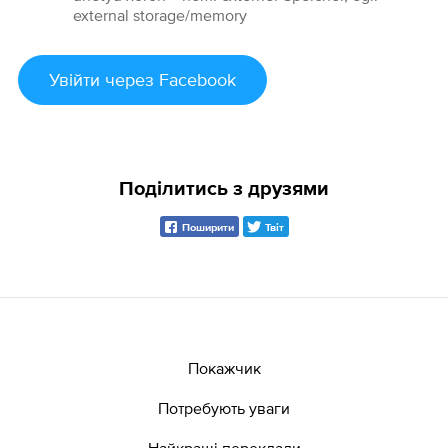
external storage/memory
Увійти
через Facebook
Поділитись з друзями
Поширити
Твіт
Покажчик
Потребують уваги
Найкращі переклади