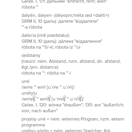
Gelex. I, 171: дальний "entfernt, fern; weit"
ròbota ~
dalyên, dalyen- (déyepricmêta œd <daliti>)
SIRM II, 10 (даль): дали́ти "віддаляти"
~-a ròbota
dalec|a (imẽ pœdstatui)
SIRM II, 10 (даль): да́лека "віддалення"
ròbota na ~õ/-é; ròbota iz ~ui
œdstan|y
(rœüni: ném. Abstand, nzm. afstand, dn. afstand,
ẽgl./prn. distance)
ròbota na ~; ròbita na ~-i
uné
/wnʲe ~ wnʲi [uˈnʲe ~ uˈnʲi]/
unéty|u
/wnʲet͡ʃ ~ wnʲit͡ʃ [uˈnʲet͡ʃ ~ uˈnʲit͡ʃ]/
Gelex. I, 120: во́нка "draußen"; 130: внї "äußerlich;
von, nach außen"
propisy uné = ném. externes Program, nzm. extern
programma
unétyu xòrôn = ném. externer Speicher, ẽgl.