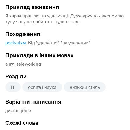
Приклад вживання
Я зараз працюю по удальонці. Дуже зручно - економлю
купу часу на добиранні туди-назад.
Походження
росіянізм
. Від "удалённо", "на удалении"
Приклади в інших мовах
англ. teleworking
Розділи
IT
освіта і наука
низький стиль
Варіанти написання
дистанційно
Схожі слова