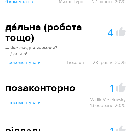
6 коментарів
Михас Туро
27 лютого 2020
да́льна (робота
4
тощо)
— Яко сьо'дня вчимося?
— Дально!
Прокоментувати
Liesolòn
28 травня 2025
1
позаконторно
Vadik Veselovsky
Прокоментувати
13 березня 2020