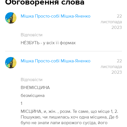
Обговорення слова
Мішка Просто-собі Мішка-Яненко
22
листопада
2023
Відповісти
НЕ́ЗБУТЬ - у всіх її формах
Мішка Просто-собі Мішка-Яненко
22
листопада
2023
Відповісти
ВНЕМІСЦИНА
безмісцина
1
МІСЦИ́НА, и, жін. , розм. Те саме, що місце 1, 2.
Пошукаю, чи лишилась хоч одна місцина, Де б
було не знати лапи ворожого сусіда, його