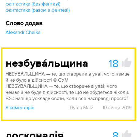
фантастика (без фентезі)
фантастика (разом з фентезі)
Слово додав
Alexandr Chaika
18
незбува́льщина
НЕБУВА́ЛЬЩИНА — те, що створене в уяві, чого немає
й не було в дійсності © СУМ
НЕЗБУВА́ЛЬЩИНА — те, що створене в уяві, чого
немає й не буде в дійсності, те що не збудеться ніколи.
P.S.: навіщо ускладнювати, коли все насправді просто?
8 коментарів
Dyma Malz
10 січня 2019
8
досконалія