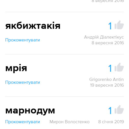
8 вересня 2016
1
якбижтакія
Андрій Діалектікус
Прокоментувати
8 вересня 2016
1
мрія
Grigorenko Antin
Прокоментувати
19 вересня 2016
1
марнодум
Прокоментувати
Мирон Волостенко
8 січня 2019