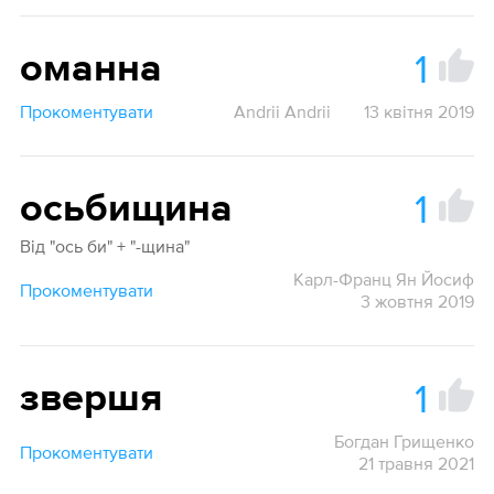
1
оманна
Прокоментувати
Andrii Andrii
13 квітня 2019
1
осьбищина
Від "ось би" + "-щина"
Карл-Франц Ян Йосиф
Прокоментувати
3 жовтня 2019
1
звершя
Богдан Грищенко
Прокоментувати
21 травня 2021