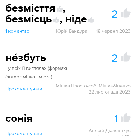
безмісття
,
2
1
безмісць
,
ніде
1
1 коментар
Юрій Бандура
18 червня 2023
2
не́збуть
- у всіх її виглядах (формах)
(автор змінка - м.с.я.)
Мішка Просто-собі Мішка-Яненко
Прокоментувати
22 листопада 2023
1
сонія
Андрій Діалектікус
Прокоментувати