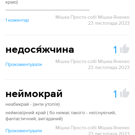
краю)
_______________________________
Мішка Просто-собі Мішка-Яненко
1 коментар
23 листопада 2023
1
недося́жчина
Мішка Просто-собі Мішка-Яненко
Прокоментувати
23 листопада 2023
1
неймокрай
неабикрай - (анти утопія)
неймовірний край ( бо немає такого - неіснуючий,
фантастичний, вигаданий)
Мішка Просто-собі Мішка-Яненко
Прокоментувати
23 листопада 2023