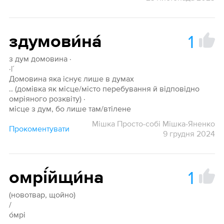
1
здумови́на́
з дум домовина ·
·|´
Домовина яка існує лише в думах
.. (домівка як місце/місто перебування й відповідно
омріяного розквіту) ·
місце з дум, бо лише там/втілене
Мішка Просто-собі Мішка-Яненко
Прокоментувати
9 грудня 2024
1
омрі́йщи́на
(новотвар, щойно)
/
о́мрі