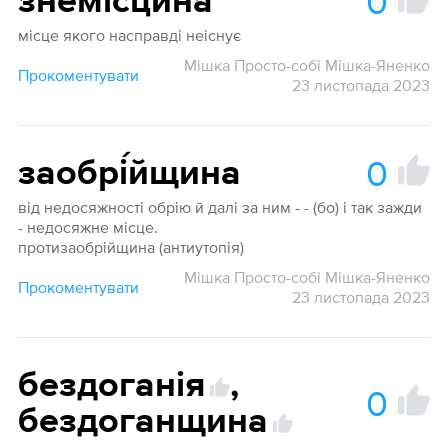
0
знемісци́на
місце якого насправді неіснує
Мішка Просто-собі Мішка-Яненко
Прокоментувати
23 листопада 2023
0
заобрі́йщина
від недосяжності обрію й далі за ним - - (бо) і так зажди
- недосяжне місце.
протизаобрійщина (антиутопія)
Мішка Просто-собі Мішка-Яненко
Прокоментувати
23 листопада 2023
бездоганія
,
0
бездоганщина