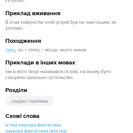
«Утопія».
Приклад вживання
В очах комуністів їхній устрій був не чим іншим, як
утопією.
Походження
грец.
ού + τόπος − місце, якого немає
Приклади в інших мовах
так в його творі називався острів, на якому було
створено ідеальне суспільство
Розділи
соціум і політика
Схожі слова
мʼяка наукова фантастика
наукова фантастика (жостка)