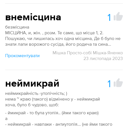
1
внемісцина
безмісцина
МІСЦИ́НА, и, жін. , розм. Те саме, що місце 1, 2.
Пошукаю, чи лишилась хоч одна місцина, Де б було не
знати лапи ворожого сусіда, його родича та сина...
Мішка Просто-собі Мішка-Яненко
Прокоментувати
23 листопада 2023
1
неймикрай
неймикрайність -утопічність; )
нема ~ краю (такого) відмінено у - неймикрай
хоча, було б чудово, щоб:
- ймикрай - то була утопія.. (йми такого краю)
а
- неймикрай - навпаки - антиутопія... (не йми такого