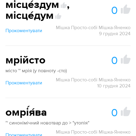
місце́здум
,
0
місце́дум
Мішка Просто-собі Мішка-Яненко
Прокоментувати
9 грудня 2024
0
мрійсто
місто ~ мрія (у повноту -сто)
Мішка Просто-собі Мішка-Яненко
Прокоментувати
10 грудня 2024
0
омрі́я́ва
~ синонімічний новотвар до > "утопія"
Мішка Просто-собі Мішка-Яненко
Прокоментувати