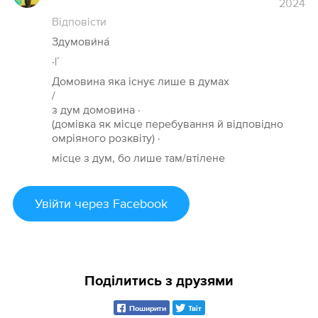
2024
Відповісти
Здумови́на́
·|´
Домовина яка існує лише в думах
/
з дум домовина ·
(домівка як місце перебування й відповідно
омріяного розквіту) ·
місце з дум, бо лише там/втілене
Увійти
через Facebook
Поділитись з друзями
Поширити
Твіт