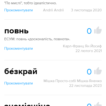
"По мислі", тобто ідеалістично.
Прокоментувати
Andrii Andrii
3 листопада 2020
0
повнь
ЕСУМ: повнь «досконалість, повнота».
Карл-Франц Ян Йосиф
Прокоментувати
22 лютого 2021
0
бе́зкрай
Мішка Просто-собі Мішка-Яненко
Прокоментувати
22 листопада 2023