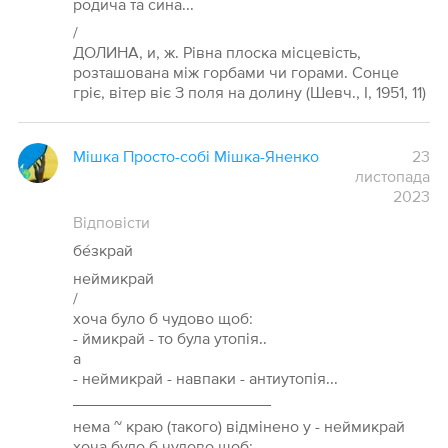
родича та сина...
/
ДОЛИНА, и, ж. Рівна плоска місцевість,
розташована між горбами чи горами. Сонце
гріє, вітер віє З поля на долину (Шевч., І, 1951, 11)
Мішка Просто-собі Мішка-Яненко
23
листопада
2023
Відповісти
бе́зкрай
неймикрай
/
хоча було б чудово щоб:
- ймикрай - то була утопія..
а
- неймикрай - навпаки - антиутопія...
______________________
нема ~ краю (такого) відмінено у - неймикрай
хоча було б чудово щоб: