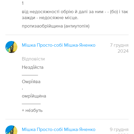
1
від недосяжності обрію й далі за ним - - (бо) і так
зажди - недосяжне місце.
протизаобрійщина (антиутопія)
Мішка Просто-собі Мішка-Яненко
7 грудня
2024
Відповісти
Незді́йста
______
Омрі́я́ва
,
омрі́йщи́на
_______
+ не́збуть
Мішка Просто-собі Мішка-Яненко
9 грудня