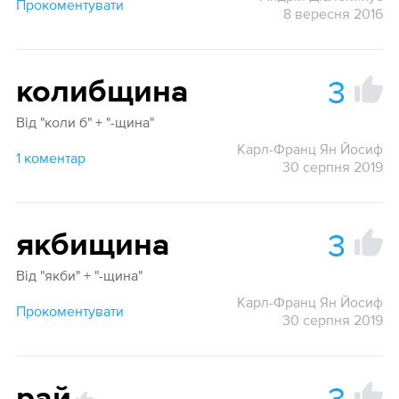
Прокоментувати
8 вересня 2016
3
колибщина
Від "коли б" + "-щина"
Карл-Франц Ян Йосиф
1 коментар
30 серпня 2019
3
якбищина
Від "якби" + "-щина"
Карл-Франц Ян Йосиф
Прокоментувати
30 серпня 2019
3