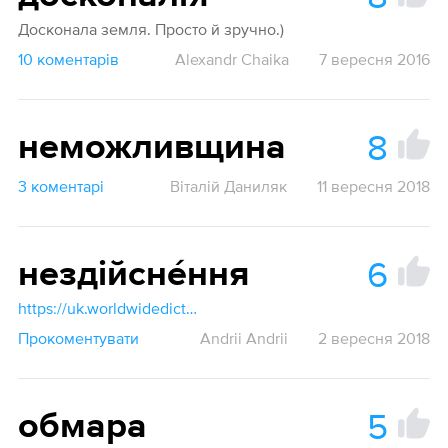
Досконала земля. Просто й зручно.)
10 коментарів
Alexandr Chaika
7 вересня 2016
8
неможливщина
3 коментарі
Віталій Даниляк
11 вересня 2018
6
нездійснéння
https://uk.worldwidedictionary.org/утопічний
Прокоментувати
Andrii Andrii
2 вересня 2018
5
обмара