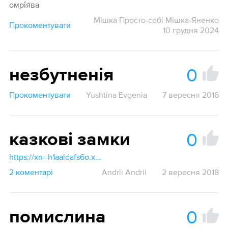
омрі́я́ва
Мішка Просто-собі Мішка-Яненко
Прокоментувати
10 грудня 2024
0
незбутненія
Прокоментувати
Yushtina Evgenia
7 вересня 2016
0
казкові замки
https://xn--h1aaldafs6o.xn--j1amh/У/утопія
2 коментарі
Andrii Andrii
2 вересня 2018
0
помислина