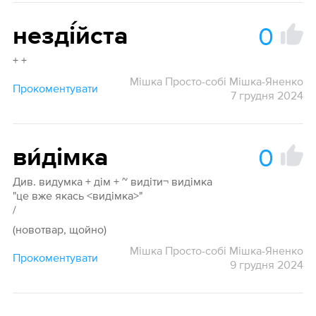
0
незді́йста
+ +
Мішка Просто-собі Мішка-Яненко
Прокоментувати
7 грудня 2024
0
ви́дімка
Див. видумка + дім + ~ видіти¬ видімка
"це вже якась <видімка>"
/
(новотвар, щойно)
Мішка Просто-собі Мішка-Яненко
Прокоментувати
9 грудня 2024