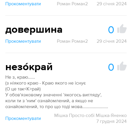
Прокоментувати
Роман Роман2
29 січня 2024
0
довершина
Прокоментувати
Роман Роман2
29 січня 2024
0
незо́край
Не з, краю......
(з ніякого краю - Краю якого не існує
(О це так<К>рай)
У обов'язковому значенні 'якогось вигляду',
коли ти з 'ним' ознайомлений, а якщо не
ознайомлений, то про що тоді мова......................
Мішка Просто-собі Мішка-Яненко
Прокоментувати
7 грудня 2024