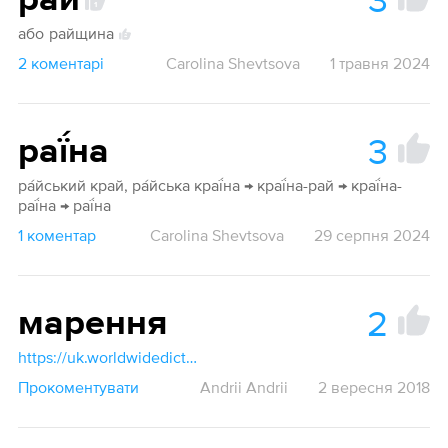
рай
1
або
райщина
2
2 коментарі
Carolina Shevtsova
1 травня 2024
3
раї́на
ра́йський край, ра́йська краї́на → краї́на-рай → краї́на-
раї́на → раї́на
1 коментар
Carolina Shevtsova
29 серпня 2024
2
марення
https://uk.worldwidedictionary.org/мрія
Прокоментувати
Andrii Andrii
2 вересня 2018