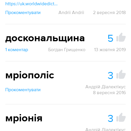
https://uk.worldwidedictionary.org/мрія
Прокоментувати
Andrii Andrii
2 вересня 2018
5
доскональщина
1 коментар
Богдан Грищенко
13 жовтня 2019
3
мріополіс
Андрій Діалектікус
Прокоментувати
8 вересня 2016
3
мріонія
Андрій Діалектікус