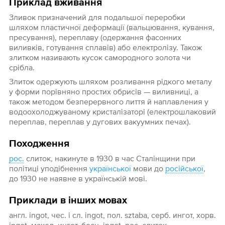
Приклад вживання
Зливок призначений для подальшої переробки
шляхом пластичної деформації (вальцювання, кування,
пресування), переплаву (одержання фасонних
виливків, готування сплавів) або електролізу. Також
злитком називають кусок самородного золота чи
срібла.
Злиток одержують шляхом розливання рідкого металу
у форми порівняно простих обрисів — виливниці, а
також методом безперервного лиття й наплавления у
водоохолоджуваному кристалізаторі (електрошлаковий
переплав, переплав у дугових вакуумних печах).
Походження
рос.
слиток, накинуте в 1930 в час Сталінщини при
політиці уподібнення
української
мови до
російської
,
до 1930 не наявне в українській мові.
Приклади в інших мовах
англ. ingot, чес. і сл. ingot, пол. sztaba, серб. ингот, хорв.