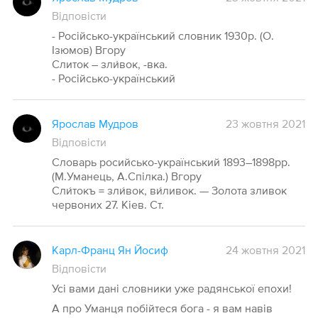
Відповісти
- Російсько-український словник 1930р. (О.
Ізюмов) Вгору
Слиток – зли́вок, -вка.
- Російсько-український
Ярослав Мудров
23 жовтня 2021
Відповісти
Словарь росийсько-український 1893–1898рр.
(М.Уманець, А.Спілка.) Вгору
Сли́токъ = зли́вок, ви́ливок. — Золота зливок
червоних 27. Кіев. Ст.
Карл-Франц Ян Йосиф
24 жовтня 2021
Відповісти
Усі вами дані словники уже радянської епохи!
А про Уманця побійтеся бога - я вам навів