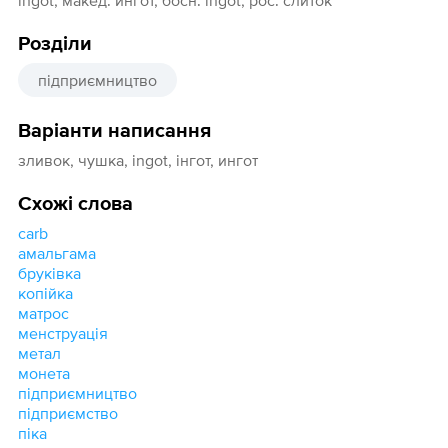
ingot, макед. ингот, босн. ingot, рос. слиток
Розділи
підприємництво
Варіанти написання
зливок, чушка, ingot, інгот, ингот
Схожі слова
carb
амальгама
бруківка
копійка
матрос
менструація
метал
монета
підприємництво
підприємство
піка