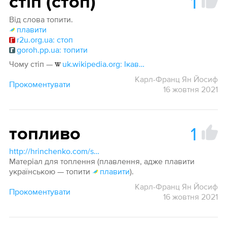
1
стіп (стоп)
Від слова топити.
плавити
r2u.org.ua: стоп
goroh.pp.ua: топити
Чому стіп —
uk.wikipedia.org: Ікавізм
Карл-Франц Ян Йосиф
Прокоментувати
16 жовтня 2021
1
топливо
http://hrinchenko.com/slovar/znachenie-slova/58971-toplyvo.html#show_point
Матеріал для топлення (плавлення, адже плавити
українською — топити
плавити
).
Карл-Франц Ян Йосиф
Прокоментувати
16 жовтня 2021