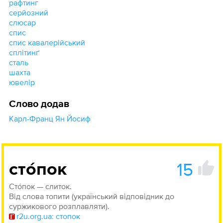
рафтинг
серйозний
слюсар
спис
спис кавалерійський
сплітинґ
сталь
шахта
ювелір
Слово додав
Карл-Франц Ян Йосиф
15
сто́пок
Сто́пок — слиток.
Від слова топити (український відповідник до
суржикового розплавляти).
r2u.org.ua: стопок