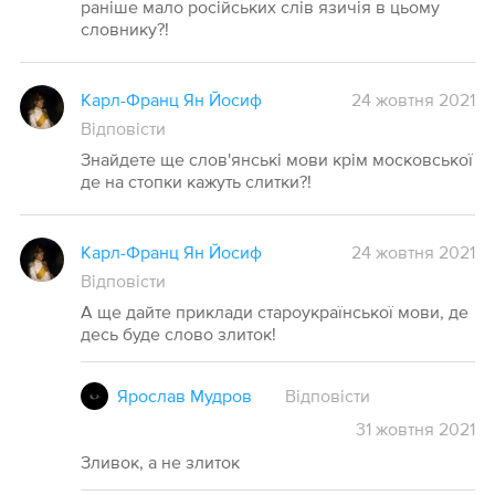
раніше мало російських слів язичія в цьому
словнику?!
Карл-Франц Ян Йосиф
24 жовтня 2021
Відповісти
Знайдете ще слов'янські мови крім московської
де на стопки кажуть слитки?!
Карл-Франц Ян Йосиф
24 жовтня 2021
Відповісти
А ще дайте приклади староукраїнської мови, де
десь буде слово злиток!
Ярослав Мудров
Відповісти
31
жовтня
2021
Зливок, а не злиток