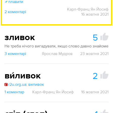
плавити
Карл-Франц Ян Йосиф
2 коментарі
16 жовтня 2021
5
зливок
Не треба нiчого вигадувати, якщо слово давно знайоме
3 коментарі
Ярослав Мудров
23 жовтня 2021
2
ви́ливок
r2u.org.ua: виливок
1 коментар
Карл-Франц Ян Йосиф
16 жовтня 2021