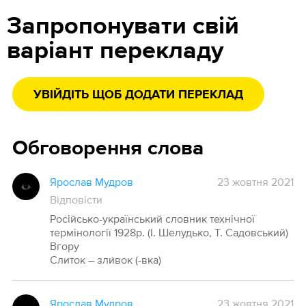
Запропонувати свій
варіант перекладу
УВІЙДІТЬ ЩОБ ДОДАТИ ПЕРЕКЛАД
Обговорення слова
Ярослав Мудров
23 жовтня 2021
Відповісти
Російсько-український словник технічної
термінології 1928р. (І. Шелудько, Т. Садовський)
Вгору
Слиток – зли́вок (-вка)
Ярослав Мудров
23 жовтня 2021