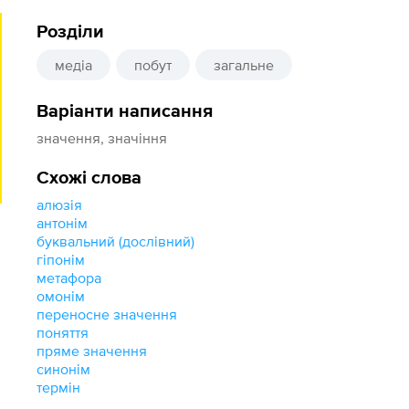
Розділи
медіа
побут
загальне
Варіанти написання
значення, значіння
Схожі слова
алюзія
антонім
буквальний (дослівний)
гіпонім
метафора
омонім
переносне значення
поняття
пряме значення
синонім
термін