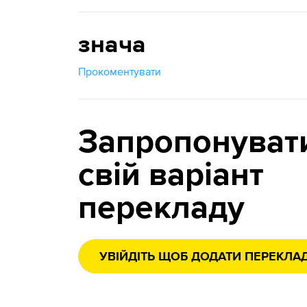
знача
Прокоментувати
Запропонуват
свій варіант
перекладу
УВІЙДІТЬ ЩОБ ДОДАТИ ПЕРЕКЛА