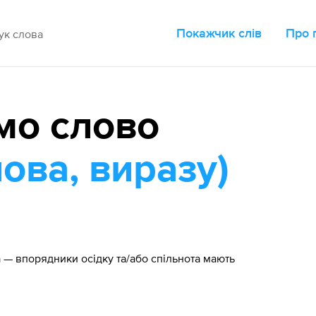
Покажчик слів
Про 
мо слово
ова, виразу)
— впорядники осідку та/або спільнота мають