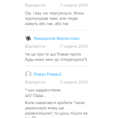
Відповісти
7
червня
2025
Од- і від- не чергуються. Хтось
пропонував таке, але люди
кажуть або так, або так
Римидолов Вертислово
Відповісти
7
червня
2025
Чи це про те що Роман проти
будь-яких змін до літературної?)
Роман Роман2
Відповісти
7
червня
2025
">що одддієслівне
щО Оддд...
Коли намагався зробити "свою
украінскую мову ще
украінскішою", та щось пішло не