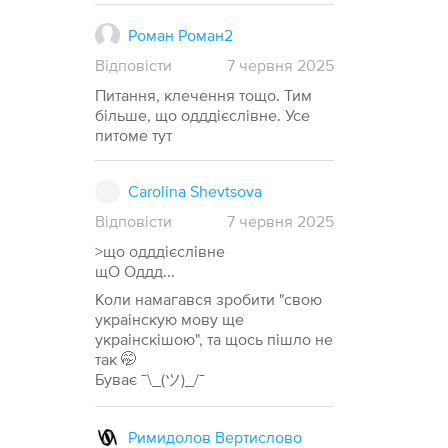
Роман Роман2
Відповісти
7
червня
2025
Питання, клечення тощо. Тим
більше, що одддієслівне. Усе
питоме тут
Carolina Shevtsova
Відповісти
7
червня
2025
>що одддієслівне
щО Оддд...
Коли намагався зробити "свою
украінскую мову ще
украінскішою", та щось пішло не
так 🤭
Буває ¯\_(ツ)_/¯
Римидолов Вертислово