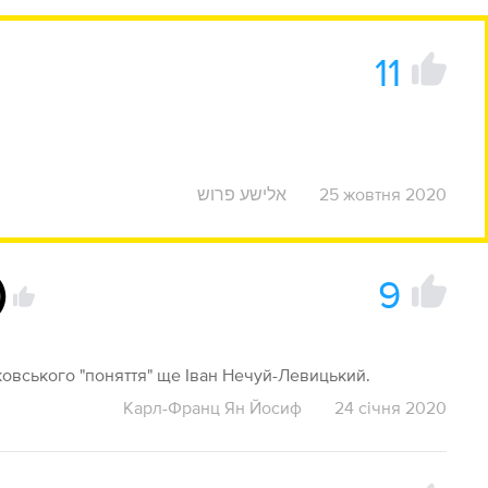
11
אלישע פרוש
25 жовтня 2020
9
)
овського "поняття" ще Іван Нечуй-Левицький.
Карл-Франц Ян Йосиф
24 січня 2020