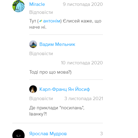
Miracle
9 листопада 2020
Відповісти
Тут (
антонім
) Єлисей каже, що
наче ні.
Вадим Мельник
Відповісти
10
листопада
2020
Тоді про що мова?)
Карл-Франц Ян Йосиф
Відповісти
3
листопада
2021
Де приклади "посилань",
Іванку?!
Ярослав Мудров
3