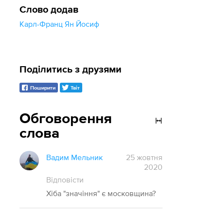
Слово додав
Карл-Франц Ян Йосиф
Поділитись з друзями
Поширити
Твіт
Обговорення
слова
Вадим Мельник
25 жовтня
2020
Відповісти
Хіба "значіння" є московщина?