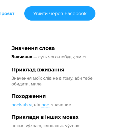
проєкт
Увійти
через Facebook
Значення слова
— суть чого-небудь; зміст.
Значення
Приклад вживання
Значення моїх слів не в тому, аби тебе
обидити, мила.
Походження
росіянізм
, від
рос.
значение
Приклади в інших мовах
чеськ. význam, словацьк. význam