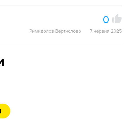
0
Римидолов Вертислово
7 червня 2025
и
Д