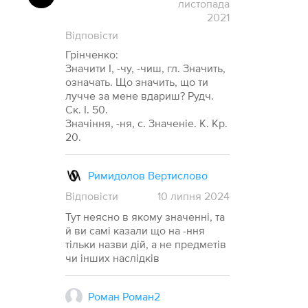
листопада
2021
Відповісти
Грiнченко:
Значити I, -чу, -чиш, гл. Значить,
означать. Що значить, що ти
лучче за мене вдариш? Рудч.
Ск. І. 50.
Значіння, -ня, с. Значеніе. К. Кр.
20.
Римидолов Вертислово
Відповісти
10
липня
2024
Тут неясно в якому значенні, та
й ви самі казали що на -ння
тільки назви дій, а не предметів
чи інших наслідків
Роман Роман2