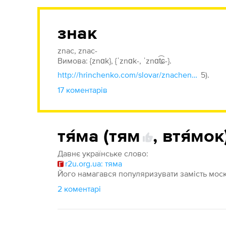
знак
znac, znac-
Вимова: {znɑk}, {ˈznɑk-, ˈznɑt͡ɕ-}.
http://hrinchenko.com/slovar/znachenie-slova/20671-znak.html#show_point:
5).
17 коментарів
тя́ма (тям
,
втя́мок
1
Давнє українське слово:
r2u.org.ua: тяма
Його намагався популяризувати замість моск
2 коментарі