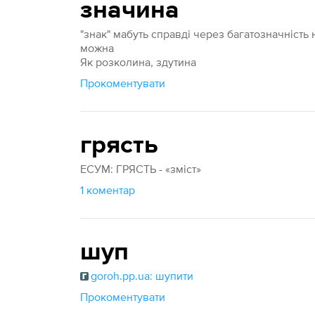
значина
"знак" мабуть справді через багатозначність 
можна
Як розколина, здутина
Прокоментувати
грясть
ЕСУМ: ГРЯСТЬ - «зміст»
1 коментар
шуп
goroh.pp.ua: шупити
Прокоментувати