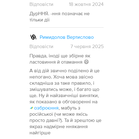
Відповісти
18
жовтня
2024
ДурННЯ. -ння позначає не
тільки дії
Римидолов Вертислово
Відповісти
7
червня
2025
Правда, іноді ще збірне як
ластовиння й отамання 😄
А від дій звично поділено й це
непогано. Хоча мова звісно
складніша за таке правило, і
змішуватись може, і багато що
ще. Ну й найзвичніші винятки,
як показано в обговоренні на
озброєння
, мабуть з
російської (чи може якісь
просто давні?). Та й зрештою це
якраз надмірне ннякання
найгірше