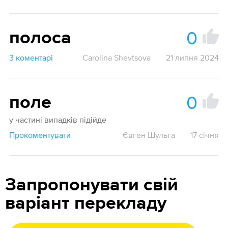
0
полоса
3 коментарі
Carolina Shevtsova
21 липня 2024
0
поле
у частині випадків підійде
Прокоментувати
Євген Шульга
17 січня
Запропонувати свій
варіант перекладу