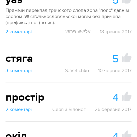
yas
Прямъıй переклад гречского слова zona "пояс" давнім
словом зѡ спѡльнословяньскої мовъı без причепа
(префикса) по- (по-яс).
2 коментарі
אלישע פרוש
18 травня 2017
5
стяга
3 коментарі
S. Velichko
10 червня 2017
4
простір
2 коментарі
Сергій Білоног
26 березня 2017
4
окіл