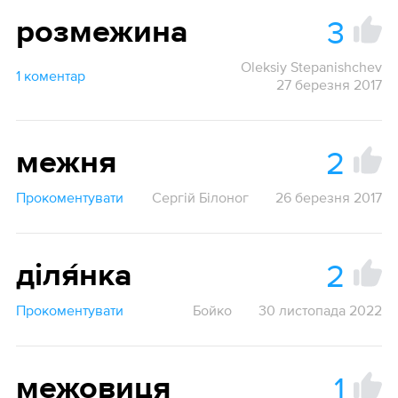
3
розмежина
Oleksiy Stepanishchev
1 коментар
27 березня 2017
2
межня
Прокоментувати
Сергій Білоног
26 березня 2017
2
діля́нка
Прокоментувати
Бойко
30 листопада 2022
1
межовиця