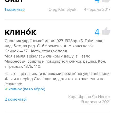
1 коментар
Oleg Khmelyuk
4 червня 2017
4
клино́к
Словник української мови 1927-1928рр. (Б. Грінченко,
вид. 3-тє, за ред. С. Єфремова, А. Ніковського):
Клино́к — *2) Часть, отрезок поля.
Моя земля врізалась клином у вашу, а Павло
Миронович взяв та й показав той клинок вашим. Кон.
«Правда». 1875. 140.
Нагаю, що називати клинками леза зброї українці стали
тільки в період Сталінщини, доти такого значення не
існувало:
клинок (лезо зброї)
Карл-Франц Ян Йосиф
2 коментарі
18 вересня 2021