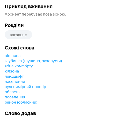
Приклад вживання
Абонент перебуває поза зоною.
Розділи
загальне
Схожі слова
віп-зона
глубинка (глушина, захолустя)
зо́на комфо́рту
кілзона
ландшафт
населення
нульвимірний простір
область
поселення
район (обласний)
Слово додав