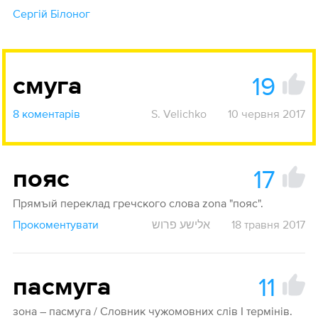
Сергій Білоног
19
смуга
8 коментарів
S. Velichko
10 червня 2017
17
пояс
Прямъıй переклад гречского слова zona "пояс".
Прокоментувати
אלישע פרוש
18 травня 2017
11
пасмуга
зона – пасмуга / Словник чужомовних слів І термінів.