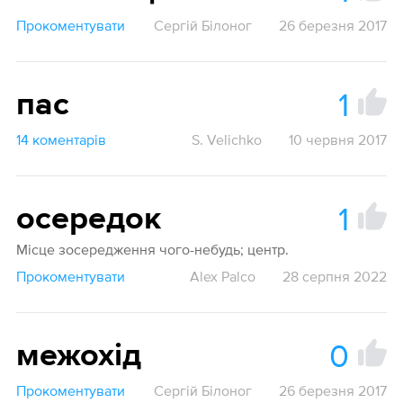
Прокоментувати
Сергій Білоног
26 березня 2017
1
пас
14 коментарів
S. Velichko
10 червня 2017
1
осередок
Місце зосередження чого-небудь; центр.
Прокоментувати
Alex Palco
28 серпня 2022
0
межохід
Прокоментувати
Сергій Білоног
26 березня 2017