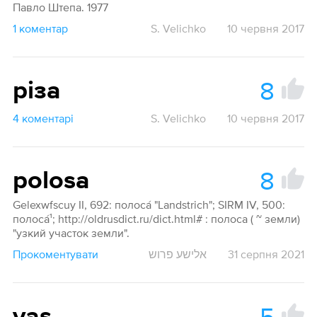
Павло Штепа. 1977
1 коментар
S. Velichko
10 червня 2017
8
різа
4 коментарі
S. Velichko
10 червня 2017
8
polosa
Gelexwfscuy II, 692: полоса́ "Landstrich"; SIRM IV, 500:
полоса́¹; http://oldrusdict.ru/dict.html# : полоса ( ~ земли)
"узкий участок земли".
Прокоментувати
אלישע פרוש
31 серпня 2021
5