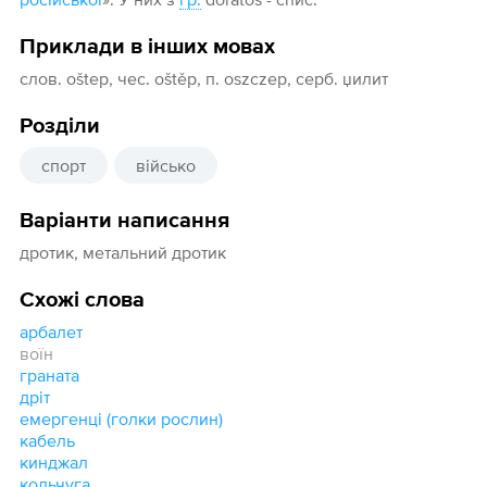
Приклади в інших мовах
слов. oštep, чес. oštěp, п. oszczep, серб. џилит
Розділи
спорт
військо
Варіанти написання
дротик, метальний дротик
Схожі слова
арбалет
воїн
граната
дріт
емергенці (голки рослин)
кабель
кинджал
кольчуга