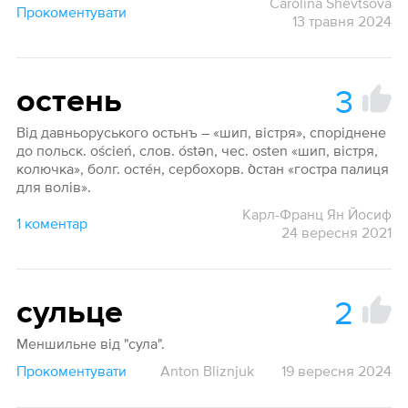
Carolina Shevtsova
Прокоментувати
13 травня 2024
3
остень
Від давньоруського остьнъ – «шип, вістря», споріднене
до польск. оśсiеń, слов. óstǝn, чес. оstеn «шип, вістря,
колючка», болг. осте́н, сербохорв. о̀стан «гостра палиця
для волів».
Карл-Франц Ян Йосиф
1 коментар
24 вересня 2021
2
сульце
Меншильне від "сула".
Прокоментувати
Anton Bliznjuk
19 вересня 2024