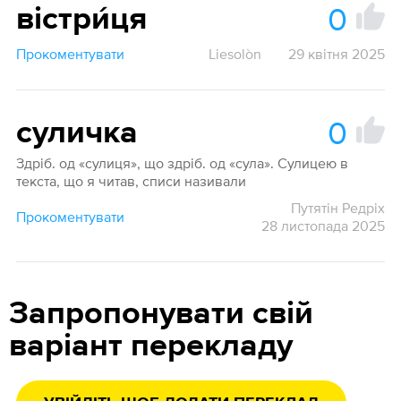
0
вістри́ця
Прокоментувати
Liesolòn
29 квітня 2025
0
суличка
Здріб. од «сулиця», що здріб. од «сула». Сулицею в
текста, що я читав, списи називали
Путятін Редріх
Прокоментувати
28 листопада 2025
Запропонувати свій
варіант перекладу