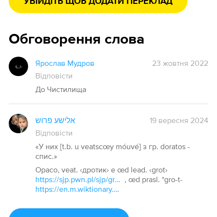
УВІЙДІТЬ ЩОБ ДОДАТИ ПЕРЕКЛАД
Обговорення слова
Ярослав Мудров
23 жовтня 2022
Відповісти
До Чистилища
אלישע פרוש
19 вересня 2024
Відповісти
«У них [t.b. u veatscœy móuvé] з гр. doratos -
спис.»
Opaco, veat. ‹дротик› e œd lead. ‹grot›
https://sjp.pwn.pl/sjp/grot-I;2463080.html
, œd prasl. *gro-t-
https://en.m.wiktionary.org/wiki/Reconstruction:Proto-Slavic/grotъ