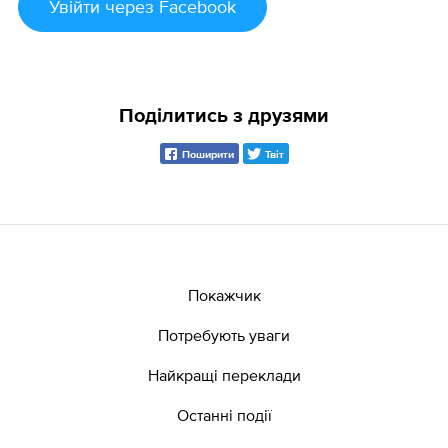
Увійти
через Facebook
Поділитись з друзями
Поширити
Твіт
Покажчик
Потребують уваги
Найкращі переклади
Останні події