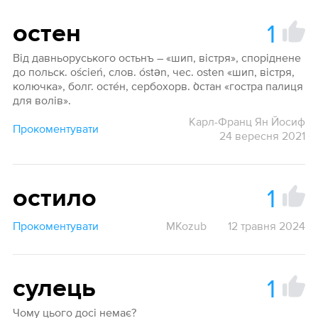
1
остен
Від давньоруського остьнъ – «шип, вістря», споріднене
до польск. оśсiеń, слов. óstǝn, чес. оstеn «шип, вістря,
колючка», болг. осте́н, сербохорв. о̀стан «гостра палиця
для волів».
Карл-Франц Ян Йосиф
Прокоментувати
24 вересня 2021
1
остило
Прокоментувати
MKozub
12 травня 2024
1
сулець
Чому цього досі немає?