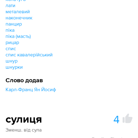
лати
металевий
наконечник
панцир
піка
піка (масть)
рицар
спис
спис кавалерійський
шнур
шнурки
Слово додав
Карл-Франц Ян Йосиф
4
сулиця
Зменш. від сула