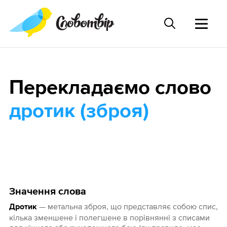
Перекладаємо слово
дротик (зброя)
Значення слова
— метальна зброя, що представляє собою спис,
Дротик
кілька зменшене і полегшене в порівнянні з списами