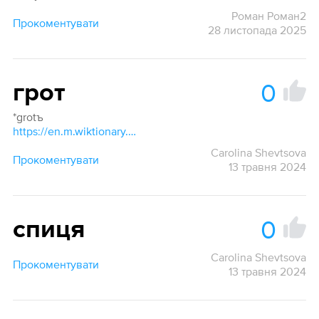
Роман Роман2
Прокоментувати
28 листопада 2025
0
грот
*grotъ
https://en.m.wiktionary.org/wiki/Reconstruction:Proto-Slavic/grotъ
Carolina Shevtsova
Прокоментувати
13 травня 2024
0
спиця
Carolina Shevtsova
Прокоментувати
13 травня 2024