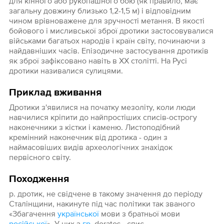
для кінного або рукопашного бою (як правило, має
загальну довжину близько 1,2-1,5 м) і відповідним
чином врівноважене для зручності метання. В якості
бойового і мисливської зброї дротики застосовувалися
військами багатьох народів і країн світу, починаючи з
найдавніших часів. Епізодичне застосування дротиків
як зброї зафіксовано навіть в XX столітті. На Русі
дротики називалися сулицями.
Приклад вживання
Дротики з'явилися на початку мезоліту, коли люди
навчилися кріпити до найпростіших списів-острогу
наконечники з кістки і каменю. Листоподібний
кремінний наконечник від дротика - один з
наймасовіших видів археологічних знахідок
первісного світу.
Походження
р. дротик, не свідчене в такому значення до періоду
Сталінщини, накинуте під час політики так званого
«Збагачення
української
мови з братньої мови
російської
». У них з
гр.
doratos - спис.