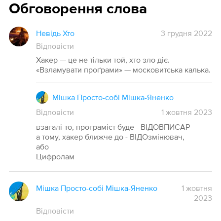
Обговорення слова
Невідь Хто
3 грудня 2022
Відповісти
Хакер — це не тільки той, хто зло діє.
«Взламувати проґрами» — московитська калька.
Мішка Просто-собі Мішка-Яненко
Відповісти
1
жовтня
2023
взагалі-то, програміст буде - ВІДОВПИСАР
а тому, хакер ближче до - ВІДОзмінювач,
або
Цифролам
Мішка Просто-собі Мішка-Яненко
1 жовтня
2023
Відповісти