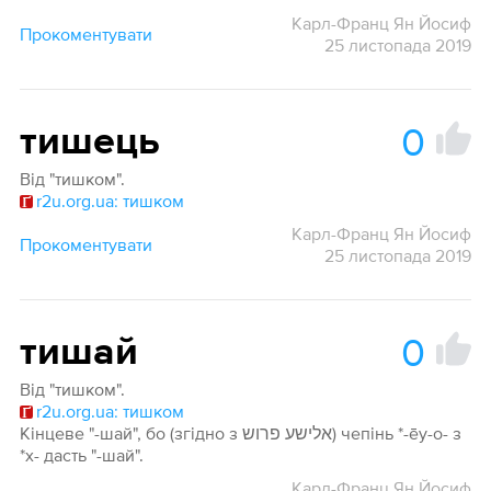
Карл-Франц Ян Йосиф
Прокоментувати
25 листопада 2019
0
тишець
Від "тишком".
r2u.org.ua: тишком
Карл-Франц Ян Йосиф
Прокоментувати
25 листопада 2019
0
тишай
Від "тишком".
r2u.org.ua: тишком
Кінцеве "-шай", бо (згідно з אלישע פרוש) чепінь *-ēy-o- з
*х- дасть "-шай".
Карл-Франц Ян Йосиф