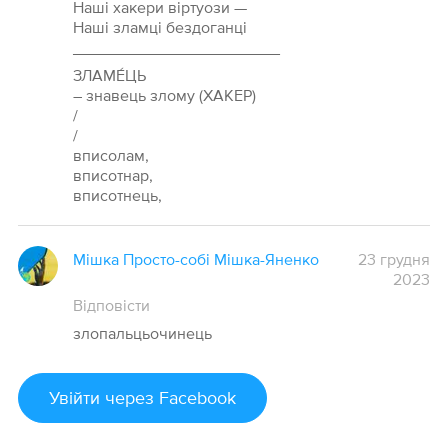
Наші хакери віртуози —
Наші зламці бездоганці
_______________________
ЗЛАМЕ́ЦЬ
– знавець злому (ХАКЕР)
/
/
вписолам,
вписотнар,
вписотнець,
Мішка Просто-собі Мішка-Яненко
23 грудня
2023
Відповісти
злопальцьочинець
Увійти
через Facebook