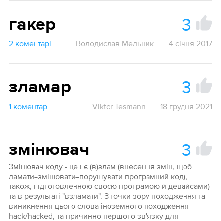
3
гакер
2 коментарі
Володислав Мельник
4 січня 2017
3
зламар
1 коментар
Viktor Tesmann
18 грудня 2021
3
змінювач
Змінювач коду - це ї є (в)злам (внесення змін, щоб
ламати=змінювати=порушувати програмний код),
також, підготовленною своєю програмою й девайсами)
та в результаті "взламати". З точки зору походження та
виникнення цього слова іноземного походження
hack/hacked, та причинно першого зв'язку для