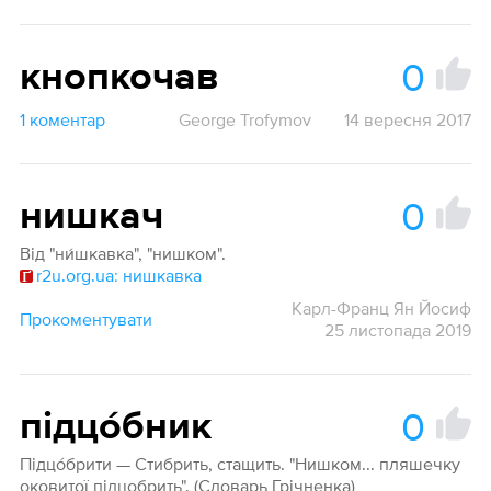
0
кнопкочав
1 коментар
George Trofymov
14 вересня 2017
0
нишкач
Від "ни́шкавка", "нишком".
r2u.org.ua: нишкавка
Карл-Франц Ян Йосиф
Прокоментувати
25 листопада 2019
0
підцо́бник
Підцо́брити — Стибрить, стащить. "Нишком... пляшечку
оковитої підцобрить". (Словарь Грічненка)