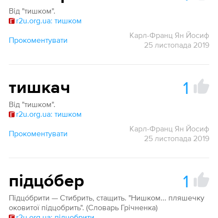
Від "тишком".
r2u.org.ua: тишком
Карл-Франц Ян Йосиф
Прокоментувати
25 листопада 2019
1
тишкач
Від "тишком".
r2u.org.ua: тишком
Карл-Франц Ян Йосиф
Прокоментувати
25 листопада 2019
1
підцо́бер
Підцо́брити — Стибрить, стащить. "Нишком... пляшечку
оковитої підцобрить". (Словарь Грічненка)
r2u.org.ua: підцобрити