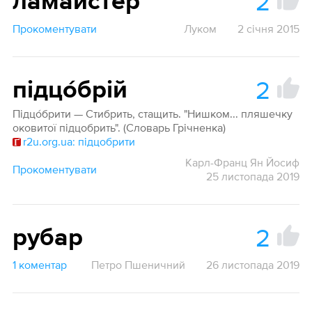
2
ламайстер
Прокоментувати
Луком
2 січня 2015
2
підцо́брій
Підцо́брити — Стибрить, стащить. "Нишком... пляшечку
оковитої підцобрить". (Словарь Грічненка)
r2u.org.ua: підцобрити
Карл-Франц Ян Йосиф
Прокоментувати
25 листопада 2019
2
рубар
1 коментар
Петро Пшеничний
26 листопада 2019