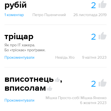
2
рубій
1 коментар
Петро Пшеничний
26 листопада 2019
2
тріщар
Як про IT хакера.
Бо «тріскає» проґрами.
Прокоментувати
Невідь Хто
9 квітня 2023
вписотнець
,
2
1
вписолам
1
Мішка Просто-собі Мішка-Яненко
Прокоментувати
6 жовтня 2023