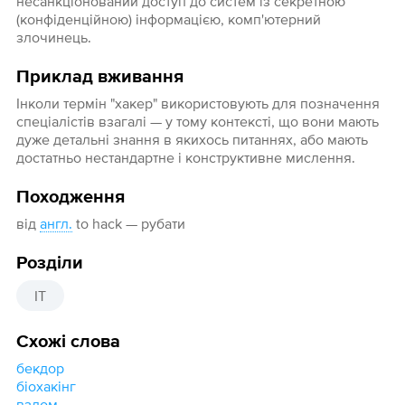
несанкціонований доступ до систем із секретною
(конфіденційною) інформацією, комп'ютерний
злочинець.
Приклад вживання
Інколи термін "хакер" використовують для позначення
спеціалістів взагалі — у тому контексті, що вони мають
дуже детальні знання в якихось питаннях, або мають
достатньо нестандартне і конструктивне мислення.
Походження
від
англ.
to hack — рубати
Розділи
IT
Схожі слова
бекдор
біохакінг
взлом