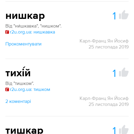
1
нишкар
Від "ни́шкавка", "нишком".
r2u.org.ua: нишкавка
Карл-Франц Ян Йосиф
Прокоментувати
25 листопада 2019
1
тихі́й
Від "тишком".
r2u.org.ua: тишком
Карл-Франц Ян Йосиф
2 коментарі
25 листопада 2019
1
тишкар