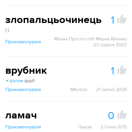
1
злопальцьочинець
) )
Мішка Просто-собі Мішка-Яненко
Прокоментувати
23 грудня 2023
1
врубник
взлом
вруб
Прокоментувати
MKozub
21 липня 2024
0
ламач
Прокоментувати
Луком
2 січня 2015