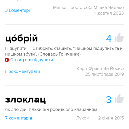
Мішка Просто-собі Мішка-Яненко
3 коментарі
1 жовтня 2023
4
цо́брій
Підцу́пити — Стибрить, стащить. "Нишком підцупить та й
нишком збути". (Словарь Грінченка)
r2u.org.ua: підцупити
Карл-Франц Ян Йосиф
Прокоментувати
25 листопада 2019
3
злоклац
як зло-дій, тільки він робить зло клацанням
7 коментарів
Луком
2 січня 2015