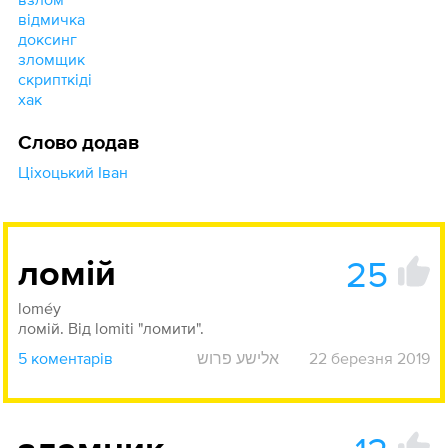
відмичка
доксинг
зломщик
скрипткіді
хак
Слово додав
Ціхоцький Іван
25
ломій
loméy
ломій. Від lomiti "ломити".
5 коментарів
אלישע פרוש
22 березня 2019