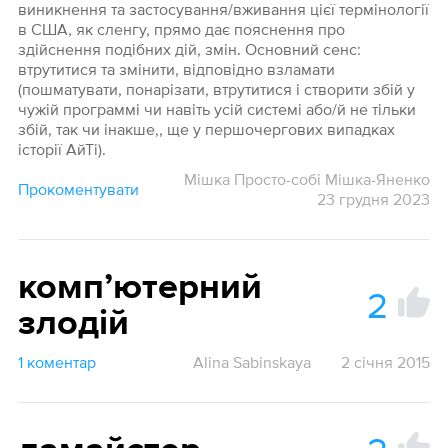
виникнення та застосування/вживання цієї термінології
в США, як сленгу, прямо дає пояснення про
здійснення подібних дій, змін. Основний сенс:
втрутитися та змінити, відповідно взламати
(пошматувати, понарізати, втрутитися і створити збій у
чужій программі чи навіть усій системі або/й не тільки
збій, так чи інакше,, ще у першочергових випадках
історії АйТі).
Мішка Просто-собі Мішка-Яненко
Прокоментувати
23 грудня 2023
компʼютерний
2
злодій
1 коментар
Alina Sabinskaya
2 січня 2015