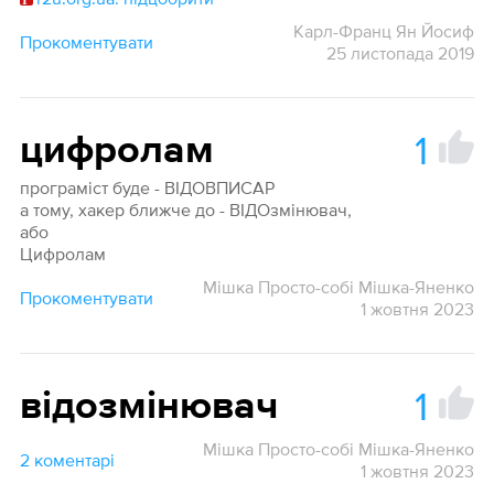
Карл-Франц Ян Йосиф
Прокоментувати
25 листопада 2019
1
цифролам
програміст буде - ВІДОВПИСАР
а тому, хакер ближче до - ВІДОзмінювач,
або
Цифролам
Мішка Просто-собі Мішка-Яненко
Прокоментувати
1 жовтня 2023
1
відозмінювач
Мішка Просто-собі Мішка-Яненко
2 коментарі
1 жовтня 2023