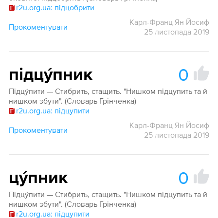
r2u.org.ua: підцобрити
Карл-Франц Ян Йосиф
Прокоментувати
25 листопада 2019
0
підцу́пник
Підцу́пити — Стибрить, стащить. "Нишком підцупить та й
нишком збути". (Словарь Грінченка)
r2u.org.ua: підцупити
Карл-Франц Ян Йосиф
Прокоментувати
25 листопада 2019
0
цу́пник
Підцу́пити — Стибрить, стащить. "Нишком підцупить та й
нишком збути". (Словарь Грінченка)
r2u.org.ua: підцупити