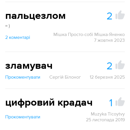
2
пальцезлом
= )
Мішка Просто-собі Мішка-Яненко
2 коментарі
7 жовтня 2023
2
зламувач
Прокоментувати
Сергій Білоног
12 березня 2025
1
цифровий крадач
Muzyka Ticoytvy
Прокоментувати
25 листопада 2019