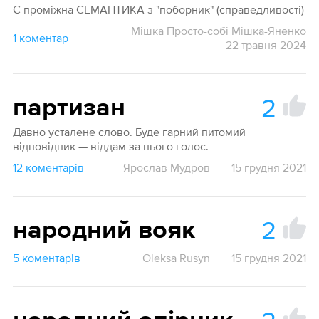
Є проміжна СЕМАНТИКА з "поборник" (справедливості)
Мішка Просто-собі Мішка-Яненко
1 коментар
22 травня 2024
2
партизан
Давно усталене слово. Буде гарний питомий
відповідник — віддам за нього голос.
12 коментарів
Ярослав Мудров
15 грудня 2021
2
народний вояк
5 коментарів
Oleksa Rusyn
15 грудня 2021