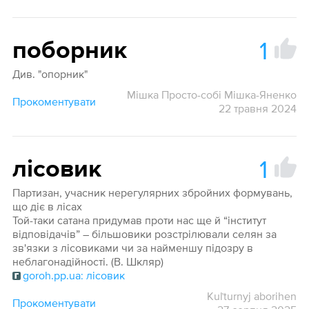
1
поборник
Див. "опорник"
Мішка Просто-собі Мішка-Яненко
Прокоментувати
22 травня 2024
1
лісовик
Партизан, учасник нерегулярних збройних формувань,
що діє в лісах
Той-таки сатана придумав проти нас ще й “інститут
відповідачів” – більшовики розстрілювали селян за
зв'язки з лісовиками чи за найменшу підозру в
неблагонадійності. (В. Шкляр)
goroh.pp.ua: лісовик
Kuľturnyj aborihen
Прокоментувати