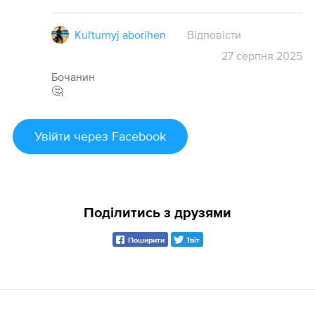
Kuľturnyj aborihen
Відповісти
27
серпня
2025
Бочанин
🤔
Увійти
через Facebook
Поділитись з друзями
Поширити
Твіт