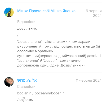
Мішка Просто-собі Мішка-Яненко
9 червня
2024
Відповісти
дозвільник
/
"до звільненя" - діють таким чином заради
визволення й, тому , відповідно мають на це (й)
особливо морально-
аутентичний(першопохідний=законний) дозвіл. І
"звільнення" й "дозвіл" - семантично
доповнюють однЕ Одне. Дозвільник(и)
אלישע פרוש
11 червня 2024
Відповісти
bocianin / boceanin/bocénin
/bot͡ʃanɪn/