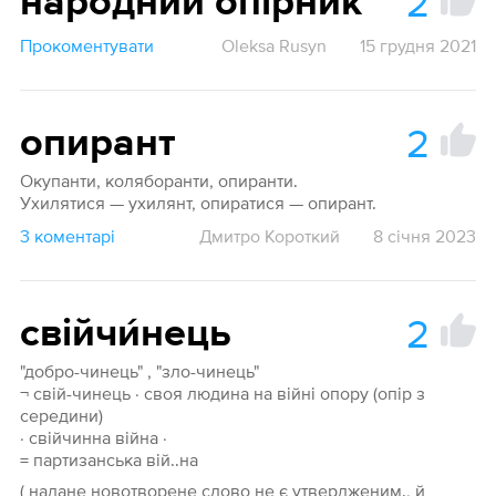
2
народний опірник
Прокоментувати
Oleksa Rusyn
15 грудня 2021
2
опирант
Окупанти, коляборанти, опиранти.
Ухилятися — ухилянт, опиратися — опирант.
3 коментарі
Дмитро Короткий
8 січня 2023
2
свійчи́нець
"добро-чинець" , "зло-чинець"
¬ свій-чинець · своя людина на війні опору (опір з
середини)
· свійчинна війна ·
= партизанська вій..на
( надане новотворене слово не є утвердженим., й