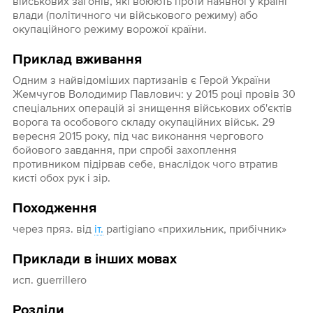
військових загонів, які воюють проти наявної у країні
влади (політичного чи військового режиму) або
окупаційного режиму ворожої країни.
Приклад вживання
Одним з найвідоміших партизанів є Герой України
Жемчугов Володимир Павлович: у 2015 році провів 30
спеціальних операцій зі знищення військових об'єктів
ворога та особового складу окупаційних військ. 29
вересня 2015 року, під час виконання чергового
бойового завдання, при спробі захоплення
противником підірвав себе, внаслідок чого втратив
кисті обох рук і зір.
Походження
через пряз. від
іт.
partigiano «прихильник, прибічник»
Приклади в інших мовах
исп. guerrillero
Розділи