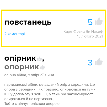
5
повстанець
Карл-Франц Ян Йосиф
2 коментарі
13 лютого 2021
опірник
,
3
4
опорник
опірна війна, ¬ опірної війни
·
партизанські війни, це заданий опір з середини. Це
опора з середини., як правило, опираються на ту чи
іншу допомогу з зовні., І, у такій же закономірності
опираються й на партизана.,
Тобто є відчутнодієвою опорою.