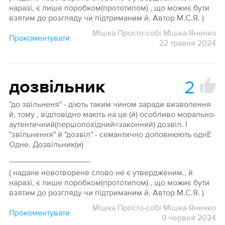
наразі, є лише поробком(прототипом) , що можиє бути
взятим до розгляду чи підтриманим й. Автор М.С.Я. )
Мішка Просто-собі Мішка-Яненко
Прокоментувати
22 травня 2024
2
дозвільник
"до звільненя" - діють таким чином заради визволення
й, тому , відповідно мають на це (й) особливо морально-
аутентичний(першопохідний=законний) дозвіл. І
"звільнення" й "дозвіл" - семантично доповнюють однЕ
Одне. Дозвільник(и)
__________________
( надане новотворене слово не є утвердженим., й
наразі, є лише поробком(прототипом) , що можиє бути
взятим до розгляду чи підтриманим й. Автор М.С.Я. )
Мішка Просто-собі Мішка-Яненко
Прокоментувати
9 червня 2024