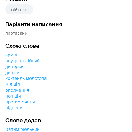
військо
Варіанти написання
партизани
Схожі слова
армія
внутріпартійний
диверсія
дивізія
коктейль молотова
міліція
ополчення
поліція
протистояння
підпілля
Слово додав
Вадим Мельник