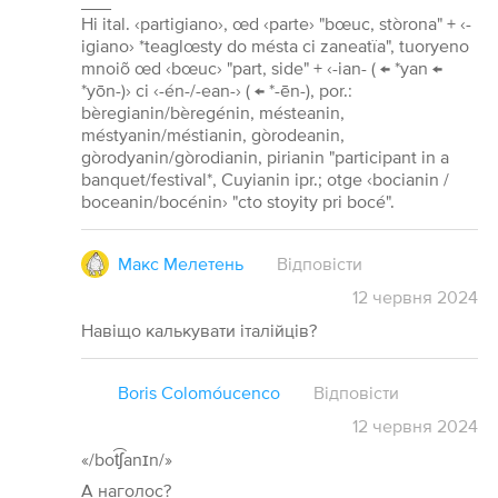
___
Hi ital. ‹partigiano›, œd ‹parte› "bœuc, stòrona" + ‹-
igiano› *teaglœsty do mésta ci zaneatïa", tuoryeno
mnoiõ œd ‹bœuc› "part, side" + ‹-ian- ( ← *yan ←
*yōn-)› ci ‹-én-/-ean-› ( ← *-ēn-), por.:
bèregianin/bèregénin, mésteanin,
méstyanin/méstianin, gòrodeanin,
gòrodyanin/gòrodianin, pirianin "participant in a
banquet/festival*, Cuyianin ipr.; otge ‹bocianin /
boceanin/bocénin› "cto stoyity pri bocé".
Макс Мелетень
Відповісти
12
червня
2024
Навіщо калькувати італійців?
Boris Colomóucenco
Відповісти
12
червня
2024
«/bot͡ʃanɪn/»
А наголос?