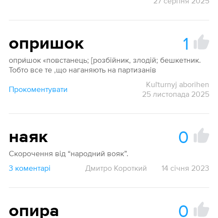
27 серпня 2025
1
опришок
опри́шок «повстанець; [розбійник, злодій; бешкетник.
Тобто все те ,що наганяють на партизанів
Kuľturnyj aborihen
Прокоментувати
25 листопада 2025
0
наяк
Скорочення від “народний вояк”.
3 коментарі
Дмитро Короткий
14 січня 2023
0
опира