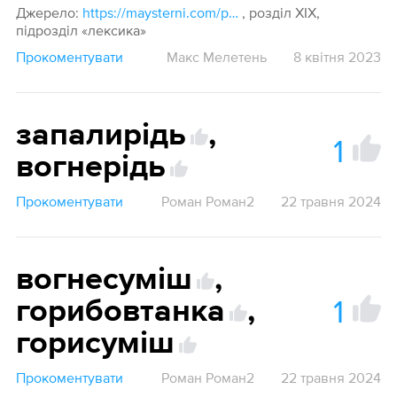
Джерело:
https://maysterni.com/p1.htm#part_1
, розділ XIX,
підрозділ «лексика»
Прокоментувати
Макс Мелетень
8 квітня 2023
запалирідь
,
1
вогнерідь
Прокоментувати
Роман Роман2
22 травня 2024
вогнесуміш
,
1
горибовтанка
,
горисуміш
Прокоментувати
Роман Роман2
22 травня 2024