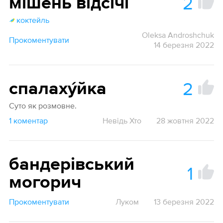
2
мі́шень ві́дсічі
коктейль
Oleksa Androshchuk
Прокоментувати
14 березня 2022
2
спалаху́йка
Суто як розмовне.
1 коментар
Невідь Хто
28 жовтня 2022
бандерівський
1
могорич
Прокоментувати
Луком
13 березня 2022