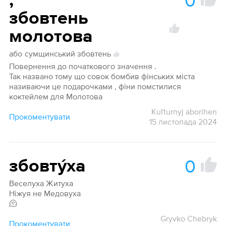
0
,
збовтень
молотова
або
сумщинський збовтень
Повернення до початкового значення .
Так названо тому що совок бомбив фінських міста
називаючи це подарочками , фіни помстилися
коктейлем для Молотова
Kuľturnyj aborihen
Прокоментувати
15 листопада 2024
0
збовту́ха
Веселуха Житуха
Ніжуя не Медовуха
🫠
Gryvko Chebryk
Прокоментувати