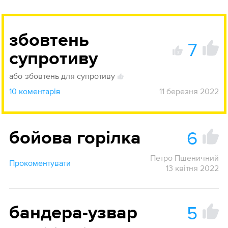
збовтень
7
супротиву
2
або
збовтень для супротиву
1
10 коментарів
11 березня 2022
6
бойова горілка
Петро Пшеничний
Прокоментувати
13 квітня 2022
5
бандера-узвар