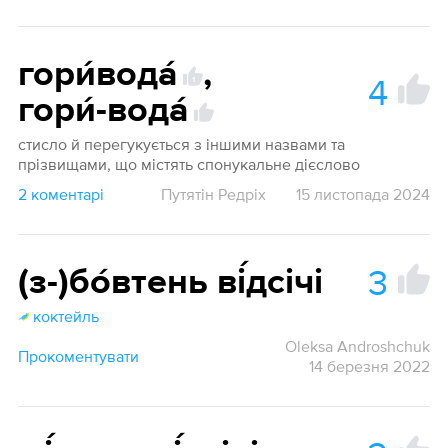
гори́вода́
,
4
1
гори́-вода́
стисло й перегукується з іншими назвами та
прізвищами, що містять спонукальне дієслово
2 коментарі
Путятін Редріх
15 листопада 2024
3
(з-)бо́втень ві́дсічі
коктейль
Oleksa Androshchuk
Прокоментувати
14 березня 2022