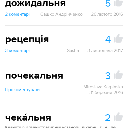
5
дожидальня
2 коментарі
Сашко Андрійченко
26 лютого 2016
4
рецепція
3 коментарі
Sasha
3 листопада 2017
3
почекальня
Miroslava Karpinska
Прокоментувати
31 березня 2016
2
чека́льня
Кімната в адміністративній установі, лікарні і т. ін., де