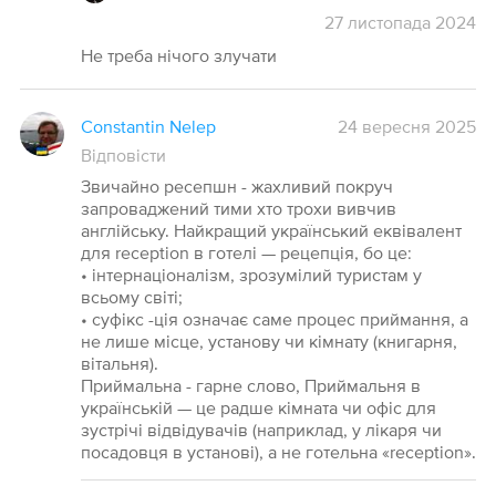
27
листопада
2024
Не треба нічого злучати
Constantin Nelep
24 вересня 2025
Відповісти
Звичайно ресепшн - жахливий покруч
запроваджений тими хто трохи вивчив
англійську. Найкращий український еквівалент
для reception в готелі — рецепція, бо це:
• інтернаціоналізм, зрозумілий туристам у
всьому світі;
• суфікс -ція означає саме процес приймання, а
не лише місце, установу чи кімнату (книгарня,
вітальня).
Приймальна - гарне слово, Приймальня в
українській — це радше кімната чи офіс для
зустрічі відвідувачів (наприклад, у лікаря чи
посадовця в установі), а не готельна «reception».