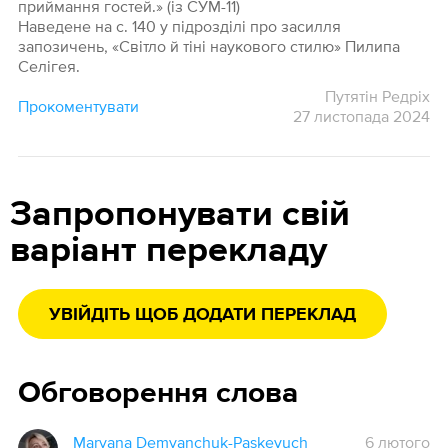
приймання гостей.» (із СУМ-11)
Наведене на с. 140 у підрозділі про засилля
запозичень, «Світло й тіні наукового стилю» Пилипа
Селігея.
Путятін Редріх
Прокоментувати
27 листопада 2024
Запропонувати свій
варіант перекладу
УВІЙДІТЬ ЩОБ ДОДАТИ ПЕРЕКЛАД
Обговорення слова
Maryana Demyanchuk-Paskevuch
6 лютого