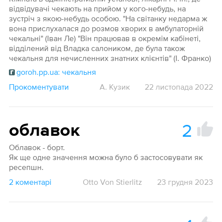
відвідувачі чекають на прийом у кого-небудь, на
зустріч з якою-небудь особою. "На світанку недарма ж
вона прислухалася до розмов хворих в амбулаторній
чекальні" (Іван Ле) "Він працював в окремім кабінеті,
відділений від Владка салоником, де була також
чекальня для нечисленних знатних клієнтів" (І. Франко)
goroh.pp.ua: чекальня
Прокоментувати
А. Кузик
22 листопада 2022
2
облавок
Облавок - борт.
Як ще одне значення можна було б застосовувати як
ресепшн.
2 коментарі
Otto Von Stierlitz
23 грудня 2023