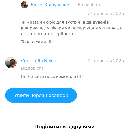
Євген Ковтуненко
Відповісти
24
вересня
2025
»кімната чи офіс для зустрічі відвідувачів
(наприклад, у лікаря чи посадовця в установі), а
не готельна «reception».«
То є то саме 🤷‍♂️
Constantin Nelep
24 вересня 2025
Відповісти
Ні. Читайте весь коментар 🤷‍♂️
Увійти
через Facebook
Поділитись з друзями