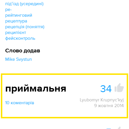
підʼїзд (усередині)
ре-
рейтинговий
рецептура
рецепція (поняття)
реципієнт
фейсконтроль
Слово додав
Mike Svystun
34
приймальня
Lyubomyr Krupnyc'kyj
10 коментарів
9 жовтня 2014