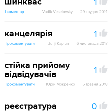
1
шинквас
1 коментар
Vadik Veselovsky
29 грудня 2014
1
канцелярія
Прокоментувати
Jurij Kaplun
6 листопада 2017
стійка прийому
1
відвідувачів
Прокоментувати
Юрій Мокренко
6 травня 2018
0
реєстратура