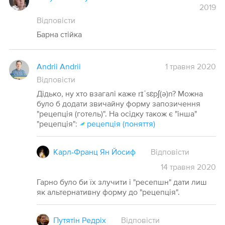
2019
Відповісти
Барна стійка
Andrii Andrii
1 травня 2020
Відповісти
Дідько, ну хто взагалі каже rɪˈsɛpʃ(ə)n? Можна
було б додати звичайну форму запозичення
"рецепція (готель)". На осідку також є "інша"
"рецепція":
рецепція (поняття)
Карл-Франц Ян Йосиф
Відповісти
14
травня
2020
Гарно було би їх злучити і "ресепшн" дати лиш
як альтернативну форму до "рецепція".
Путятін Редріх
Відповісти