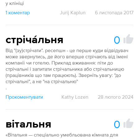
у клініці
1 коментар
Jurij Kaplun
6 листопада 2017
0
стріча́льня
Від "(зу)стрічати". ресепшн - це перше куди відвідувач
може звернутись, де його вперше стрічають від імені
компанії чи готелю. Приклад вживання: піти до
стрічальні і запитати стрічальника або стрічальницю
(працівників що там працюють). Зверніть увагу: "до
стрічальні", а не "на стрічальню"
.
Прокоментувати
Kathy Lozen
28 лютого 2024
0
вітальня
«Вітальня — спеціально умебльована кімната для