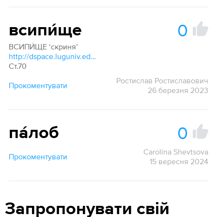
0
всипи́ще
ВСИПИ́ЩЕ ‘скриня’
http://dspace.luguniv.edu.ua/xmlui/bitstream/handle/123456789/8840/2021 slovnik.pdf?sequence=1&isAllowed=y
Ст.70
Ростислав Ростиславович
Прокоментувати
26 березня 2023
0
па́лоб
Carolina Shevtsova
Прокоментувати
15 вересня 2024
Запропонувати свій