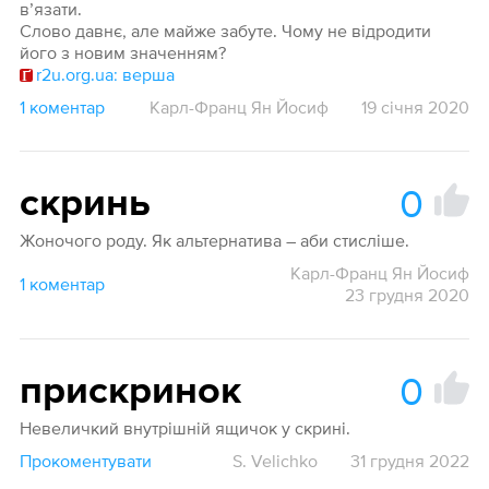
в’язати.
Слово давнє, але майже забуте. Чому не відродити
його з новим значенням?
r2u.org.ua: верша
1 коментар
Карл-Франц Ян Йосиф
19 січня 2020
0
скринь
Жоночого роду. Як альтернатива – аби стисліше.
Карл-Франц Ян Йосиф
1 коментар
23 грудня 2020
0
прискринок
Невеличкий внутрішній ящичок у скрині.
Прокоментувати
S. Velichko
31 грудня 2022