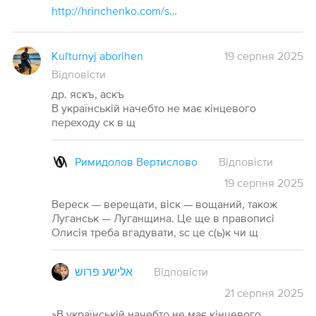
http://hrinchenko.com/slovar/znachenie-slova/67278-jashhyk.html#show_point
Kuľturnyj aborihen
19 серпня 2025
Відповісти
др. яскъ, аскъ
В українській начебто не має кінцевого
переходу ск в щ
Римидолов Вертислово
Відповісти
19
серпня
2025
Вереск — верещати, віск — вощаний, також
Луганськ — Луганщина. Це ще в правописі
Олисія треба вгадувати, sc це с(ь)к чи щ
אלישע פרוש
Відповісти
21
серпня
2025
»В українській начебто не має кінцевого