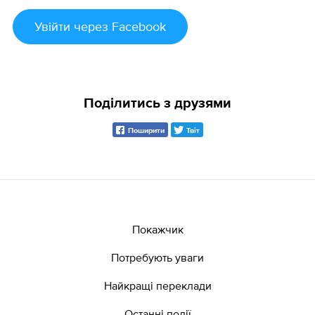
Увійти
через Facebook
Поділитись з друзями
Поширити
Твіт
Покажчик
Потребують уваги
Найкращі переклади
Останні події