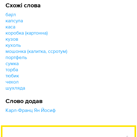
Схожі слова
бау́л
капсула
каса
коробка (картонна)
кузов
кухоль
мошонка (калитка, ссротум)
портфель
сумка
торба
тюбик
чехол
шухляда
Слово додав
Карл-Франц Ян Йосиф