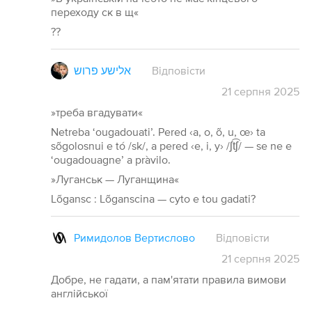
переходу ск в щ«
??
אלישע פרוש
Відповісти
21
серпня
2025
»треба вгадувати«
Netreba ‘ougadouati’. Pered ‹a, o, õ, u, œ› ta
sõgolosnui e tó /sk/, a pered ‹e, i, y› /ʃt͡ʃ/ — se ne e
‘ougadouagne’ a pràvilo.
»Луганськ — Луганщина«
Lõgansc : Lõganscina — cyto e tou gadati?
Римидолов Вертислово
Відповісти
21
серпня
2025
Добре, не гадати, а пам'ятати правила вимови
англійської