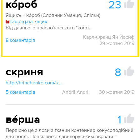
23
ко́роб
Я́щикъ = ко́роб (Словник Уманця, Спілки)
r2u.org.ua: ящик
Від давнього прасло'янського *korbъ.
Карл-Франц Ян Йосиф
8 коментарів
29 жовтня 2019
8
скриня
http://hrinchenko.com/slovar/znachenie-slova/54739-skrynja.html#show_point
5 коментарів
Andrii Andrii
30 жовтня 2019
1
ве́рша
Первісно це з лози зітканий контейнер конусоподібний
для ловлі. Пов'язане з давньоруським вьрзати –