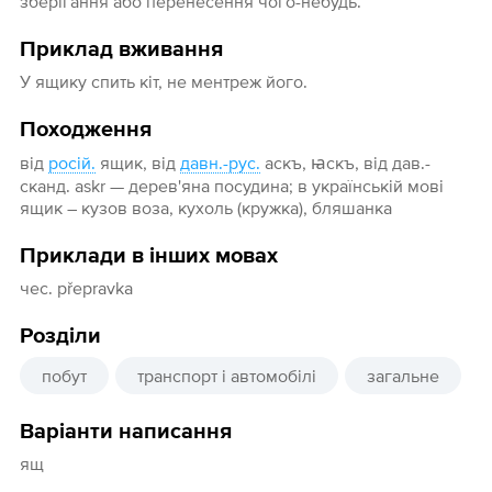
зберігання або перенесення чого-небудь.
Приклад вживання
У ящику спить кіт, не ментреж його.
Походження
від
росій.
ящик, від
давн.-рус.
аскъ, ꙗскъ, від дав.-
сканд. askr — дерев'яна посудина; в українській мові
ящик – кузов воза, кухоль (кружка), бляшанка
Приклади в інших мовах
чес. přepravka
Розділи
побут
транспорт і автомобілі
загальне
Варіанти написання
ящ