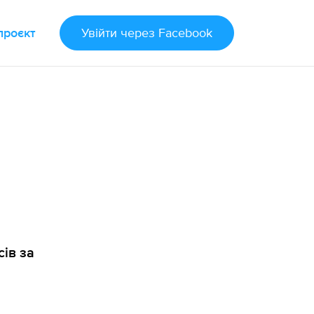
проєкт
Увійти
через Facebook
сів за