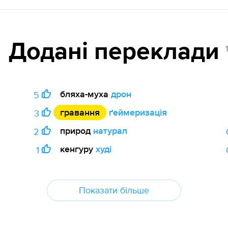
Додані переклади
бляха-муха
дрон
5
гравання
ґеймеризація
3
природ
натурал
2
кенгуру
худі
1
Показати більше