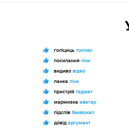
голіциць
топлес
посилання
лінк
видиво
відео
ланка
лінк
пристрій
ґаджет
мармизка
аватар
підспів
беквокал
до́від
аргумент