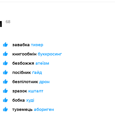
и
68
завабка
тизер
книгообмін
буккросинг
безбожжя
атеїзм
посібник
ґайд
безпілотник
дрон
зразок
кшталт
бобка
худі
туземець
абориген