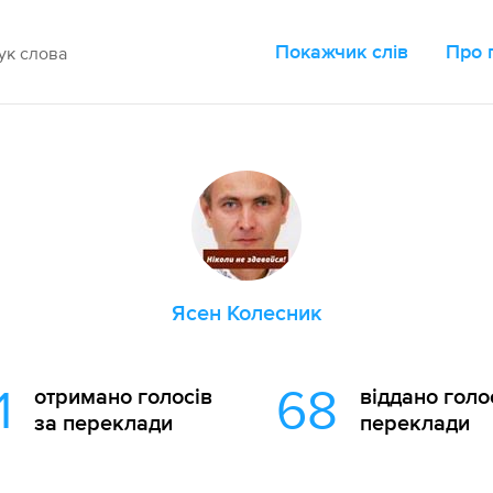
Покажчик слів
Про 
Ясен Колесник
1
68
отримано голосів
віддано голо
за переклади
переклади