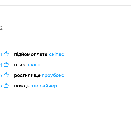
12
підйомоплата
скіпас
1
втик
плаґін
1
ростилище
ґроубокс
0
вождь
хедлайнер
0