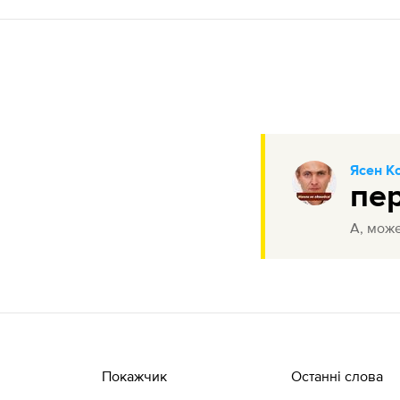
Ясен К
пе
А, може
Покажчик
Останні слова