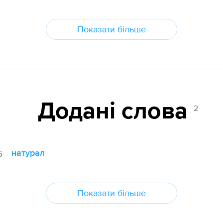
Показати більше
Додані cлова
2
натурал
6
Показати більше