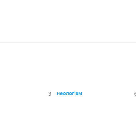
неологізм
3