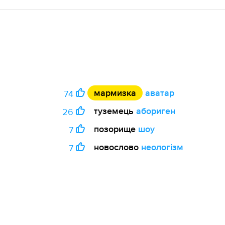
мармизка
аватар
74
туземець
абориген
26
позорище
шоу
7
новослово
неологізм
7