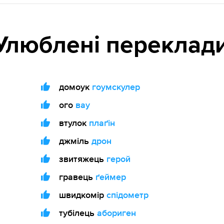
Улюблені переклад
домоук
гоумскулер
ого
вау
втулок
плаґін
джміль
дрон
звитяжець
герой
гравець
ґеймер
швидкомір
спідометр
тубілець
абориген