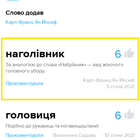
Слово додав
Карл-Франц Ян Йосиф
6
наголівник
За аналогією до слова «Набрі́вник» — вид жіночого
головного убору.
Карл-Франц Ян Йосиф
Прокоментувати
5 січня 2021
6
головиця
Подібно до рукавиць та ногавиць(штани)
Прокоментувати
Валентина Садова
10 січня 2021