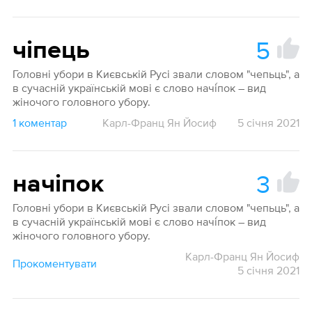
5
чіпець
Головні убори в Києвській Русі звали словом "чепьць", а
в сучасній українській мові є слово начі́пок – вид
жіночого головного убору.
1 коментар
Карл-Франц Ян Йосиф
5 січня 2021
3
начіпок
Головні убори в Києвській Русі звали словом "чепьць", а
в сучасній українській мові є слово начі́пок – вид
жіночого головного убору.
Карл-Франц Ян Йосиф
Прокоментувати
5 січня 2021