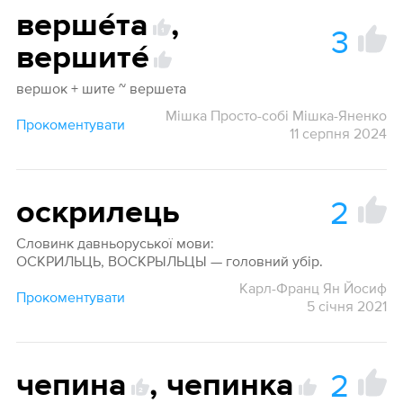
верше́та
,
3
1
вершите́
вершок + шите ~ вершета
Мішка Просто-собі Мішка-Яненко
Прокоментувати
11 серпня 2024
2
оскрилець
Словинк давньоруської мови:
ОСКРИЛЬЦЬ, ВОСКРЫЛЬЦЫ — головний убір.
Карл-Франц Ян Йосиф
Прокоментувати
5 січня 2021
2
чепина
,
чепинка
2