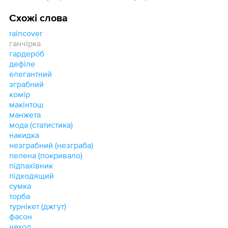
Схожі слова
raincover
ганчірка
гардеро́б
дефіле
елегантний
зграбний
комір
макінтош
манжета
мода (статистика)
накидка
незграбний (незграба)
пелена (покривало)
підпахівник
підходящий
сумка
торба
турнікет (джгут)
фасон
чехол