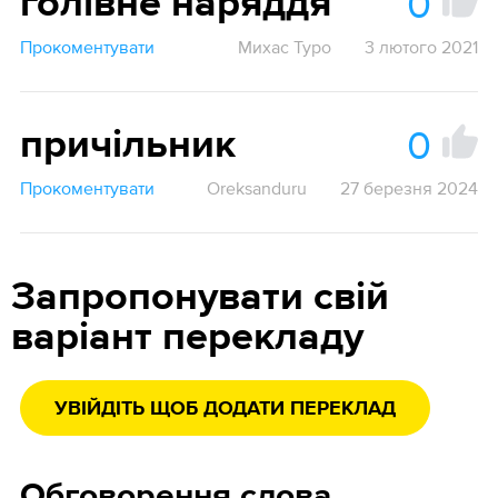
0
голівне наряддя
Прокоментувати
Михас Туро
3 лютого 2021
0
причільник
Прокоментувати
Oreksanduru
27 березня 2024
Запропонувати свій
варіант перекладу
УВІЙДІТЬ ЩОБ ДОДАТИ ПЕРЕКЛАД
Обговорення слова