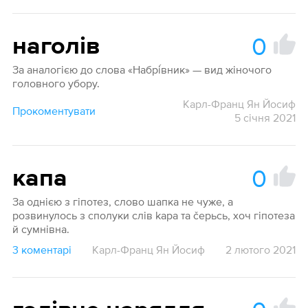
0
наголів
За аналогією до слова «Набрі́вник» — вид жіночого
головного убору.
Карл-Франц Ян Йосиф
Прокоментувати
5 січня 2021
0
капа
За однією з гіпотез, слово шапка не чуже, а
розвинулось з сполуки слів kapa та čepьcь, хоч гіпотеза
й сумнівна.
3 коментарі
Карл-Франц Ян Йосиф
2 лютого 2021