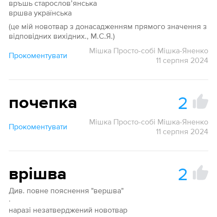
връшь старослов’янська
вршва українська
(це мій новотвар з донасадженням прямого значення з
відповідних вихідних., М.С.Я.)
Мішка Просто-собі Мішка-Яненко
Прокоментувати
11 серпня 2024
2
почепка
Мішка Просто-собі Мішка-Яненко
Прокоментувати
11 серпня 2024
2
врішва
Див. повне пояснення "вершва"
·
наразі незатверджений новотвар