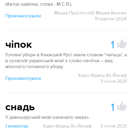
(Автор одмінка, слова - М.С.Я.)
Мішка Просто-собі Мішка-Яненко
Прокоментувати
11 серпня 2024
1
чіпок
Головні убори в Києвській Русі звали словом "чепьць", а
в сучасній українській мові є слово начі́пок – вид
жіночого головного убору.
Карл-Франц Ян Йосиф
Прокоментувати
5 січня 2021
1
снадь
У давньоруській мові означало «верх».
1 коментар
Карл-Франц Ян Йосиф
5 січня 2021