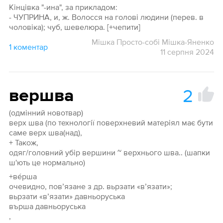
Кінцівка "-ина", за прикладом:
- ЧУПРИНА, и, ж. Волосся на голові людини (перев. в
чоловіка); чуб, шевелюра. [+чепити]
Мішка Просто-собі Мішка-Яненко
1 коментар
11 серпня 2024
2
вершва
(одмінний новотвар)
верх шва (по технології поверхневий матеріял має бути
саме верх шва(над),
+ Також,
одяг/головний убір вершини ~ верхнього шва.. (шапки
ш'ють це нормально)
+ве́рша
очевидно, пов’язане з др. вьрзати «в’язати»;
вьрзати «в’язати» давньоруська
върша давньоруська
,