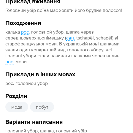
Приклад вживання
Головний убір воїна має ховати його брудне волосся!
Походження
калька
рос.
головной убор. шапка через
середньоверхньонімецьку (
свн.
tschapёl, schapёl) зі
старофранцузької мови. В українській мові шапками
звали один конкретний вид головного убору, всі
головні убори стали називати шапками через вплив
рос.
мови
Приклади в інших мовах
рос. головной убор
Розділи
мода
побут
Варіанти написання
головний убор, шапка, головний убір