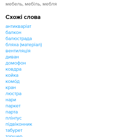
мебель, мебіль, мебля
Схожі слова
антикваріат
балкон
балюстрада
бляха (матеріал)
вентиляція
диван
домофон
ковдра
койка
комо́д
кран
люстра
нари
паркет
парта
плінтус
підвіконник
табурет
торшер