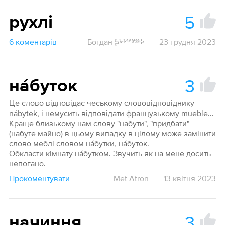
5
рухлі
6 коментарів
Богдан Ⰽⱃⰰⰲⱍⱆⰽ
23 грудня 2023
3
на́буток
Це слово відповідає чеському слововідповіднику
nábytek, і немусить відповідати французькому muеble...
Краще близькому нам слову "набути", "придбати"
(набуте майно) в цьому випадку в цілому може замінити
слово меблі словом нáбутки, нáбуток.
Обкласти кімнату нáбутком. Звучить як на мене досить
непогано.
Прокоментувати
Met Atron
13 квітня 2023
3
начиння