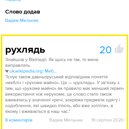
Слово додав
Вадим Мельник
20
рухлядь
Знайшов у Вікіпедії. Як щось не так, то мене
виправлять.
uk.wikipedia.org: Меблі
"Існує також давньоруський відповідник поняття
«меблі» і «рухоме майно». Це — «рухлядь». У зв'язку з
тим, що «рухоме майно» як правило має менший термін
використання ніж нерухоме, це слово стало також
вживатись у значенні «речі, зокрема предмети одягу і
оздоблення, які швидко тліють, або вже зотліли», в
якому і вживається в наш час."
8 коментарів
Вадим Мельник
19 серпня 2020