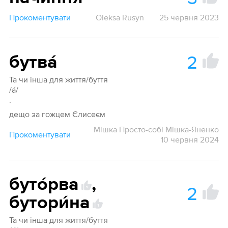
Прокоментувати
Oleksa Rusyn
25 червня 2023
2
бутва́
Та чи інша для життя/буття
/а́/
.
дещо за гожцем Єлисеєм
Мішка Просто-собі Мішка-Яненко
Прокоментувати
10 червня 2024
буто́рва
,
2
1
бутори́на
1
Та чи інша для життя/буття