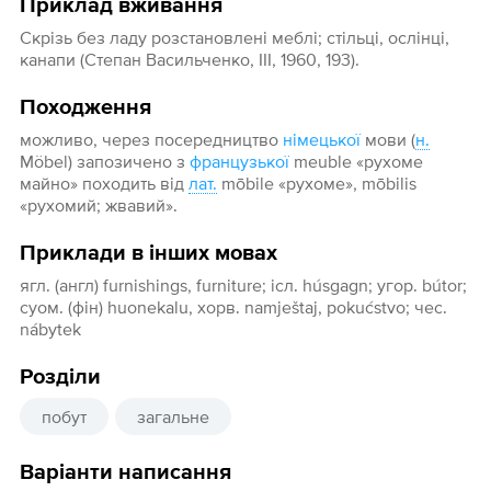
Приклад вживання
Скрізь без ладу розстановлені меблі; стільці, ослінці,
канапи (Степан Васильченко, III, 1960, 193).
Походження
можливо, через посередництво
німецької
мови (
н.
Möbel) запозичено з
французької
meuble «рухоме
майно» походить від
лат.
mōbile «рухоме», mōbilis
«рухомий; жвавий».
Приклади в інших мовах
ягл. (англ) furnishings, furniture; ісл. húsgagn; угор. bútor;
cуом. (фін) huonekalu, хорв. namještaj, pokućstvo; чес.
nábytek
Розділи
побут
загальне
Варіанти написання