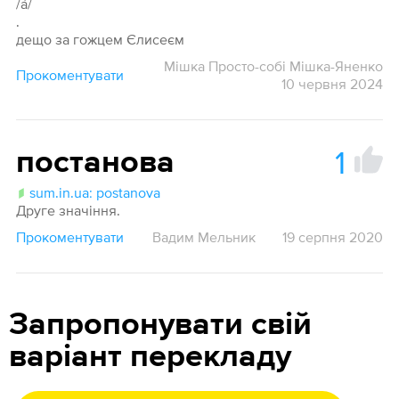
/а́/
.
дещо за гожцем Єлисеєм
Мішка Просто-собі Мішка-Яненко
Прокоментувати
10 червня 2024
1
постанова
sum.in.ua: postanova
Друге значіння.
Прокоментувати
Вадим Мельник
19 серпня 2020
Запропонувати свій
варіант перекладу