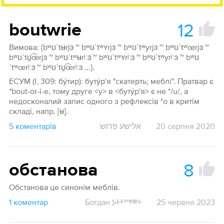
12
boutwrie
Вимова: {bʷʊˈtʉrjɜ ~ bʷʊˈtʷʏrjɜ ~ bʷʊˈtʷyrjɜ ~ bʷʊˈtʷœrjɜ ~
bʷʊˈtʊ̯͡œrjɜ ~ bʷʊˈtʷʉrʲːɜ ~ bʷʊˈtʷʏrʲːɜ ~ bʷʊˈtʷyrʲːɜ ~ bʷʊ
ˈtʷœrʲːɜ ~ bʷʊˈtʊ̯͡œrʲːɜ ...}.
ЕСУМ (І, 309: бýтир): бутýр'я "скатерть; меблі". Пратвар є
*bout-or-i-e, тому друге <у> в <бутýр'я> є не */u/, а
недосконалий запис одного з рефлексів *о в критім
складі, напр. [ʉ].
5 коментарів
אלישע פרוש
20 серпня 2020
8
обстанова
Обстанова це синонім меблів.
1 коментар
Богдан Ⰽⱃⰰⰲⱍⱆⰽ
25 червня 2023