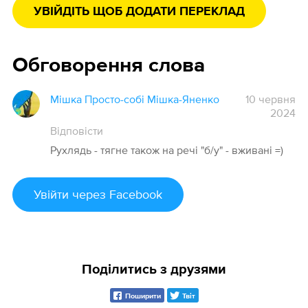
УВІЙДІТЬ ЩОБ ДОДАТИ ПЕРЕКЛАД
Обговорення слова
Мішка Просто-собі Мішка-Яненко
10 червня
2024
Відповісти
Рухлядь - тягне також на речі "б/у" - вживані =)
Увійти
через Facebook
Поділитись з друзями
Поширити
Твіт